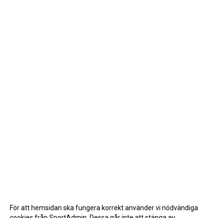
För att hemsidan ska fungera korrekt använder vi nödvändiga
cookies från SportAdmin. Dessa går inte att stänga av.