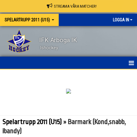
STREAMA VÅRA MATCHER!
SPELARTRUPP 2011 (U15)
LOGGA IN
IFK Arboga IK
Ishockey
HEM
NYHETER
KALENDER
MATCHER
Spelartrupp 2011 (U15)
» Barmark (Kond,snabb,
TRUPPEN
ibandy)