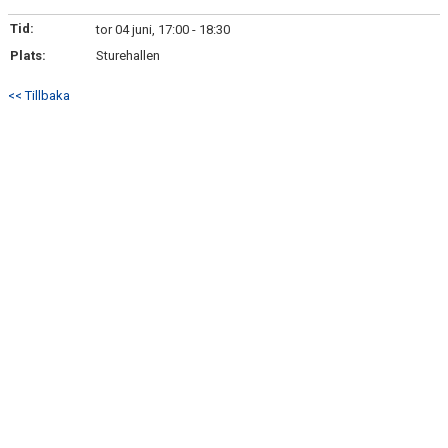
BILDGALLERI
Tid:
tor 04 juni, 17:00 - 18:30
Plats:
DOKUMENT
Sturehallen
<< Tillbaka
KONTAKT