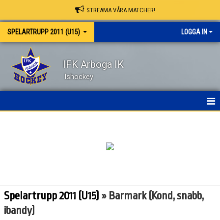
STREAMA VÅRA MATCHER!
SPELARTRUPP 2011 (U15)
LOGGA IN
IFK Arboga IK
Ishockey
HEM
NYHETER
KALENDER
MATCHER
Spelartrupp 2011 (U15)
» Barmark (Kond, snabb,
TRUPPEN
ibandy)