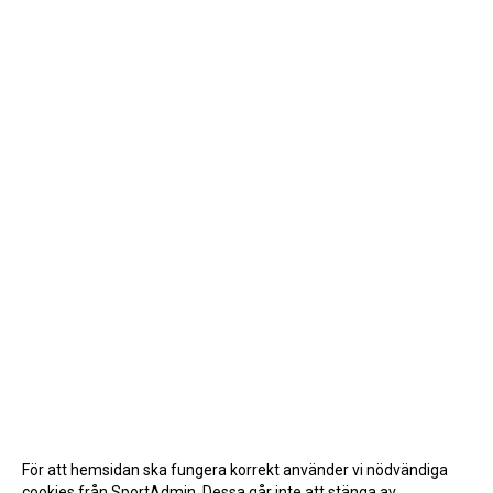
För att hemsidan ska fungera korrekt använder vi nödvändiga
cookies från SportAdmin. Dessa går inte att stänga av.