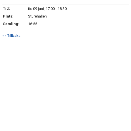
BILDGALLERI
Tid:
tis 09 juni, 17:00 - 18:30
Plats:
DOKUMENT
Sturehallen
Samling:
16:55
KONTAKT
<< Tillbaka