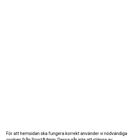
För att hemsidan ska fungera korrekt använder vi nödvändiga
cookies från SportAdmin. Dessa går inte att stänga av.