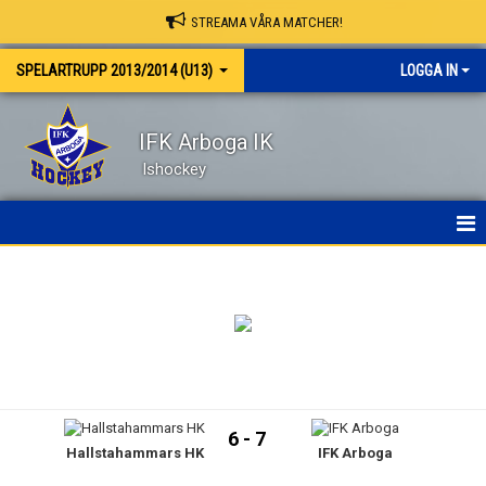
STREAMA VÅRA MATCHER!
SPELARTRUPP 2013/2014 (U13)
LOGGA IN
IFK Arboga IK
Ishockey
HEM
NYHETER
KALENDER
MATCHER
6 - 7
Hallstahammars HK
IFK Arboga
TRUPPEN