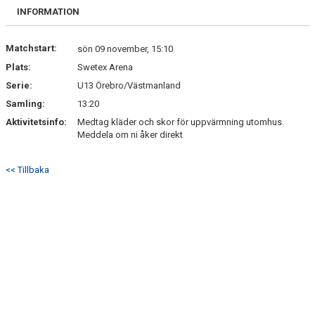
BILDGALLERI
INFORMATION
DOKUMENT
Matchstart:
sön 09 november, 15:10
Plats:
Swetex Arena
KONTAKT
Serie:
U13 Örebro/Västmanland
Samling:
13:20
Aktivitetsinfo:
Medtag kläder och skor för uppvärmning utomhus.
Meddela om ni åker direkt
<< Tillbaka