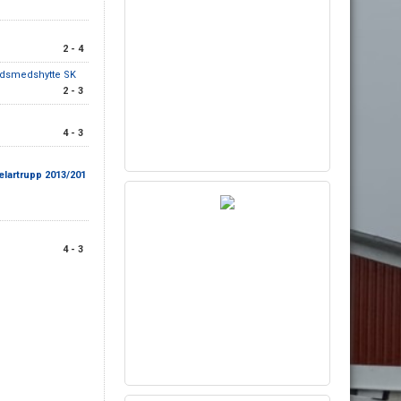
2 - 4
ldsmedshytte SK
2 - 3
4 - 3
lartrupp 2013/201
4 - 3