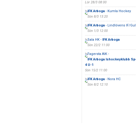
Lör 28/3 08:00
IFK Arboga
- Kumla Hockey
Sön 8/3 13:20
IFK Arboga
- Lindlövens IF/Gu
Sön 1/3 12:00
Sala HK -
IFK Arboga
Sön 22/2 11:00
Fagersta AIK -
IFK Arboga Ishockeyklubb Spe
4 U-1
Sön 15/2 11:00
IFK Arboga
- Nora HC
Sön 8/2 12:10