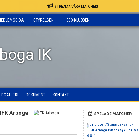
STREAMA VÅRA MATCHER!
MEDLEMSSIDA
STYRELSEN
500-KLUBBEN
rboga IK
ILDGALLERI
DOKUMENT
KONTAKT
IFK Arboga
SPELADE MATCHER
Lindlöven/Skara/Leksand -
IFK Arboga Ishockeyklubb Spe
4 U-1