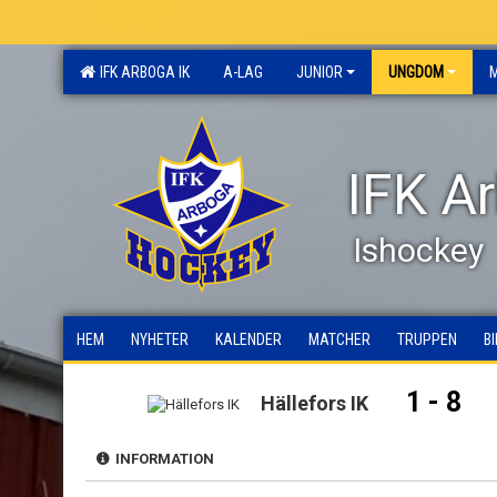
IFK ARBOGA IK
A-LAG
JUNIOR
UNGDOM
IFK A
Ishockey
HEM
NYHETER
KALENDER
MATCHER
TRUPPEN
B
1 - 8
Hällefors IK
INFORMATION