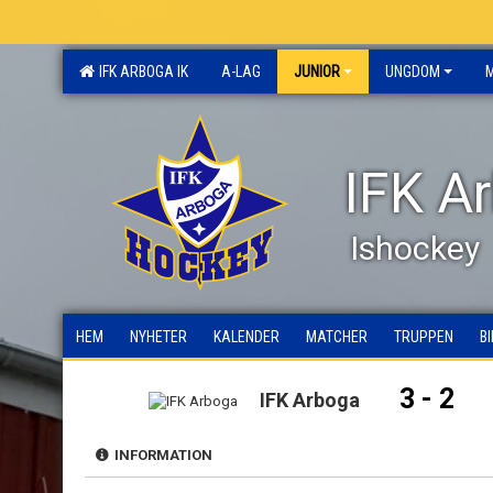
IFK ARBOGA IK
A-LAG
JUNIOR
UNGDOM
IFK A
Ishockey
HEM
NYHETER
KALENDER
MATCHER
TRUPPEN
B
3 - 2
IFK Arboga
INFORMATION