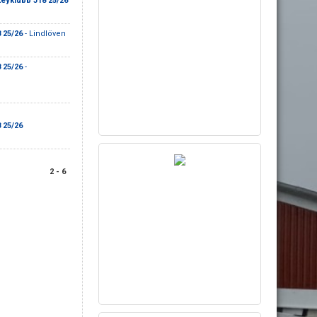
eyklubb J18 25/26
 25/26
- Lindlöven
 25/26
-
 25/26
2 - 6