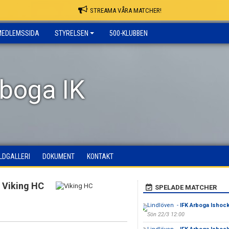
STREAMA VÅRA MATCHER!
MEDLEMSSIDA
STYRELSEN
500-KLUBBEN
rboga IK
ILDGALLERI
DOKUMENT
KONTAKT
Viking HC
SPELADE MATCHER
Lindlöven -
IFK Arboga Ishock
Sön 22/3 12:00