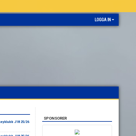
LOGGA IN
SPONSORER
eyklubb J18 25/26