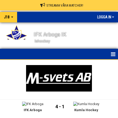
STREAMA VÅRA MATCHER!
J18
LOGGA IN
IFK Arboga IK
Ishockey
HEM
NYHETER
KALENDER
MATCHER
4 - 1
IFK Arboga
Kumla Hockey
TRUPPEN