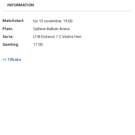
BILDGALLERI
INFORMATION
DOKUMENT
Matchstart:
tor 13 november, 19:00
Plats:
Gyllene Balken Arena
KONTAKT
Serie:
U18 Division 1 C Västra Herr
Samling:
17:00
<< Tillbaka