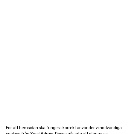
För att hemsidan ska fungera korrekt använder vi nödvändiga
cookies från SportAdmin. Dessa går inte att stänga av.