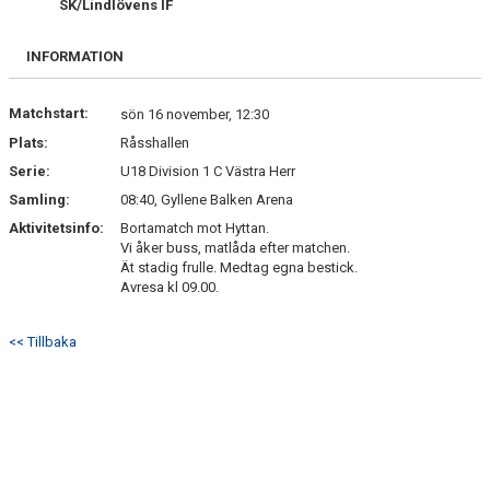
SK/Lindlövens IF
BILDGALLERI
INFORMATION
DOKUMENT
KONTAKT
Matchstart:
sön 16 november, 12:30
Plats:
Råsshallen
Serie:
U18 Division 1 C Västra Herr
Samling:
08:40, Gyllene Balken Arena
Aktivitetsinfo:
Bortamatch mot Hyttan.
Vi åker buss, matlåda efter matchen.
Ät stadig frulle. Medtag egna bestick.
Avresa kl 09.00.
<< Tillbaka