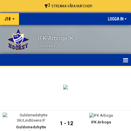
STREAMA VÅRA MATCHER!
J18
LOGGA IN
IFK Arboga IK
Ishockey
HEM
NYHETER
KALENDER
MATCHER
IFK Arboga
TRUPPEN
1 - 12
Guldsmedshytte