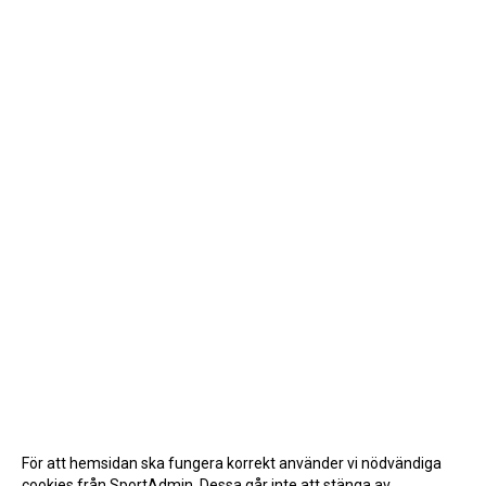
För att hemsidan ska fungera korrekt använder vi nödvändiga
cookies från SportAdmin. Dessa går inte att stänga av.