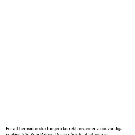
För att hemsidan ska fungera korrekt använder vi nödvändiga
cookies från SportAdmin. Dessa går inte att stänga av.