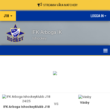
STREAMA VÅRA MATCHER!
J18
LOGGA IN
IFK Arboga IK
Ishockey
HEM
NYHETER
KALENDER
MATCHER
Väsby
TRUPPEN
vs
IFK Arboga Ishockeyklubb J18