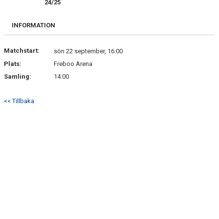
24/25
BILDGALLERI
INFORMATION
DOKUMENT
KONTAKT
Matchstart:
sön 22 september, 16:00
Plats:
Freboo Arena
Samling:
14:00
<< Tillbaka