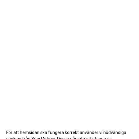
För att hemsidan ska fungera korrekt använder vi nödvändiga
cookies från SportAdmin. Dessa går inte att stänga av.