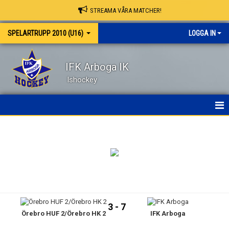
STREAMA VÅRA MATCHER!
SPELARTRUPP 2010 (U16)
LOGGA IN
IFK Arboga IK
Ishockey
HEM
NYHETER
KALENDER
MATCHER
3 - 7
Örebro HUF 2/Örebro HK 2
IFK Arboga
TRUPPEN