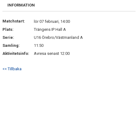
BILDGALLERI
INFORMATION
DOKUMENT
Matchstart:
lör 07 februari, 14:00
Plats:
Trängens IP Hall A
KONTAKT
Serie:
U16 Örebro/Västmanland A
Samling:
11:50
Aktivitetsinfo:
Avresa senast 12:00
<< Tillbaka