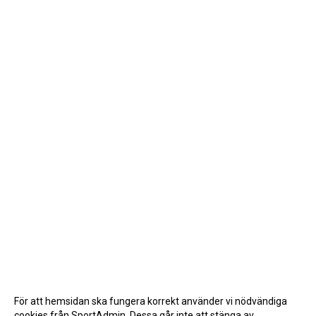
För att hemsidan ska fungera korrekt använder vi nödvändiga
cookies från SportAdmin. Dessa går inte att stänga av.