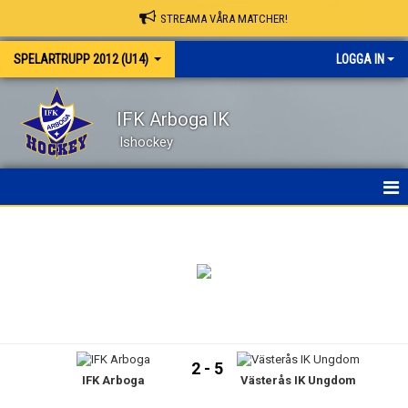
STREAMA VÅRA MATCHER!
SPELARTRUPP 2012 (U14)
LOGGA IN
IFK Arboga IK
Ishockey
HEM
NYHETER
KALENDER
MATCHER
2 - 5
IFK Arboga
Västerås IK Ungdom
TRUPPEN