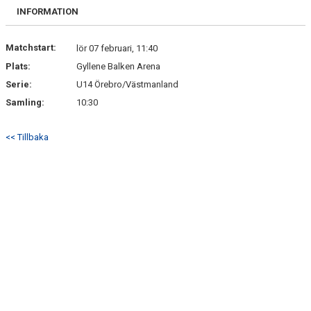
BILDGALLERI
INFORMATION
DOKUMENT
Matchstart:
lör 07 februari, 11:40
Plats:
Gyllene Balken Arena
KONTAKT
Serie:
U14 Örebro/Västmanland
Samling:
10:30
<< Tillbaka