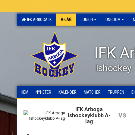
IFK ARBOGA IK
A-LAG
JUNIOR
UNGDOM
IFK A
Ishockey
HEM
NYHETER
KALENDER
MATCHER
TRUPPEN
B
IFK Arboga
vs
Ishockeyklubb A-
lag