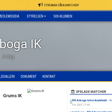
STREAMA VÅRA MATCHER!
MEDLEMSSIDA
STYRELSEN
500-KLUBBEN
rboga IK
A-lag
ILDGALLERI
DOKUMENT
KONTAKT
SPELADE MATCHER
Grums IK
IFK Arboga Ishockeyklubb
- S
Fre 20/2 17:00