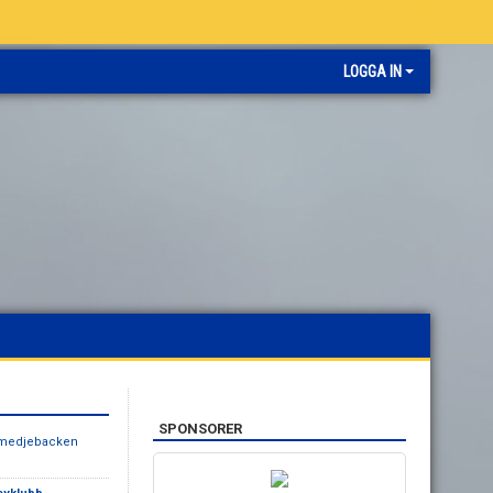
LOGGA IN
SPONSORER
medjebacken