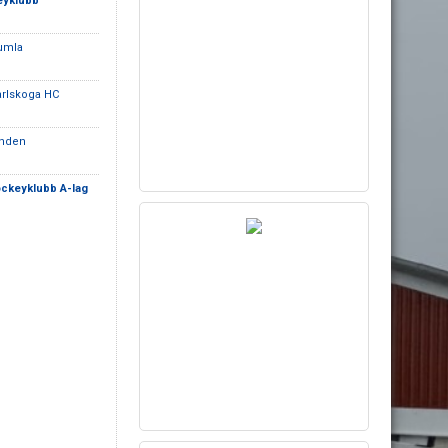
eyklubb
umla
arlskoga HC
inden
ockeyklubb A-lag