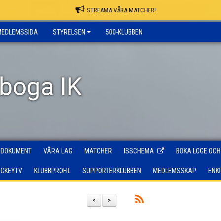
STREAMA VÅRA MATCHER!
MEDLEMSSIDA
STYRELSEN
500-KLUBBEN
rboga IK
DOKUMENT
VÅRA LAG
MATCHER
ISSCHEMA
BOKA LOGE OCH
OCKEYTV
KLUBBPROFIL
SUPPORTERKLUBBEN
MEDLEMSSKAP
ENK
<
>