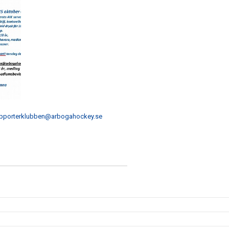
pporterklubben@arbogahockey.se