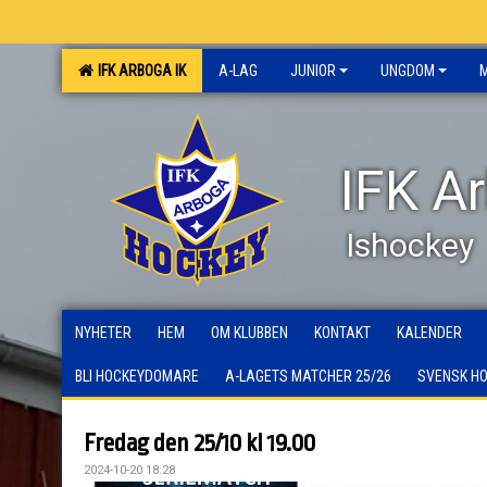
IFK ARBOGA IK
A-LAG
JUNIOR
UNGDOM
IFK A
Ishockey
NYHETER
HEM
OM KLUBBEN
KONTAKT
KALENDER
BLI HOCKEYDOMARE
A-LAGETS MATCHER 25/26
SVENSK H
Fredag den 25/10 kl 19.00
2024-10-20 18:28