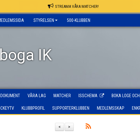
STREAMA VÅRA MATCHER!
MEDLEMSSIDA
STYRELSEN
500-KLUBBEN
rboga IK
DOKUMENT
VÅRA LAG
MATCHER
ISSCHEMA
BOKA LOGE OCH
OCKEYTV
KLUBBPROFIL
SUPPORTERKLUBBEN
MEDLEMSSKAP
ENK
<
>