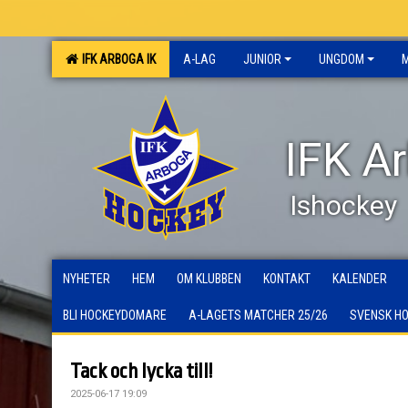
IFK ARBOGA IK
A-LAG
JUNIOR
UNGDOM
IFK A
Ishockey
NYHETER
HEM
OM KLUBBEN
KONTAKT
KALENDER
BLI HOCKEYDOMARE
A-LAGETS MATCHER 25/26
SVENSK H
Tack och lycka till!
2025-06-17 19:09