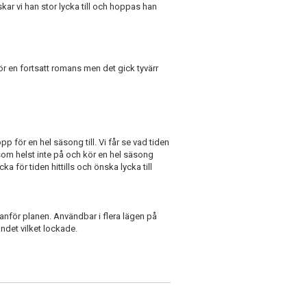
nskar vi han stor lycka till och hoppas han
 en fortsatt romans men det gick tyvärr
topp för en hel säsong till. Vi får se vad tiden
r som helst inte på och kör en hel säsong
ka för tiden hittills och önska lycka till
för planen. Användbar i flera lägen på
andet vilket lockade.