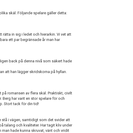
ka skäl. Följande spelare gäller detta:
rätta in sig i ledet och hierarkin. Vi vet att
r bara ett par begränsade år man har
igen back på denna nivå som säkert hade
an att han lägger skridskorna på hyllan.
 på romansen av flera skäl. Praktiskt, civilt
 Berg har varit en stor spelare för och
Stort tack för din tid!
nte stå i vägen, samtidigt som det svider att
på talang och kvaliteter. Har tagit kliv under
om man hade kunna skruvat, vänt och vridit