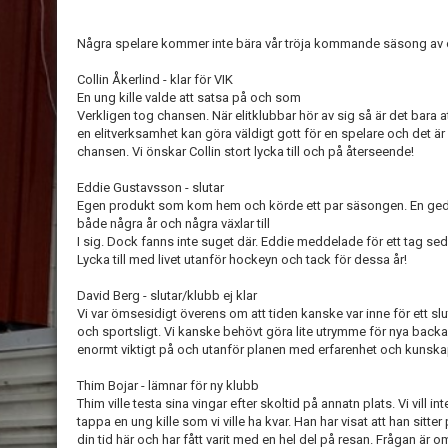
Några spelare kommer inte bära vår tröja kommande säsong av oli
Collin Åkerlind - klar för VIK
En ung kille valde att satsa på och som
Verkligen tog chansen. När elitklubbar hör av sig så är det bara att 
en elitverksamhet kan göra väldigt gott för en spelare och det ä
chansen. Vi önskar Collin stort lycka till och på återseende!
Eddie Gustavsson - slutar
Egen produkt som kom hem och körde ett par säsongen. En ged
både några år och några växlar till
I sig. Dock fanns inte suget där. Eddie meddelade för ett tag sed
Lycka till med livet utanför hockeyn och tack för dessa år!
David Berg - slutar/klubb ej klar
Vi var ömsesidigt överens om att tiden kanske var inne för ett slut
och sportsligt. Vi kanske behövt göra lite utrymme för nya backar.
enormt viktigt på och utanför planen med erfarenhet och kunskap. 
Thim Bojar - lämnar för ny klubb
Thim ville testa sina vingar efter skoltid på annatn plats. Vi vill i
tappa en ung kille som vi ville ha kvar. Han har visat att han sitter 
din tid här och har fått varit med en hel del på resan. Frågan är 