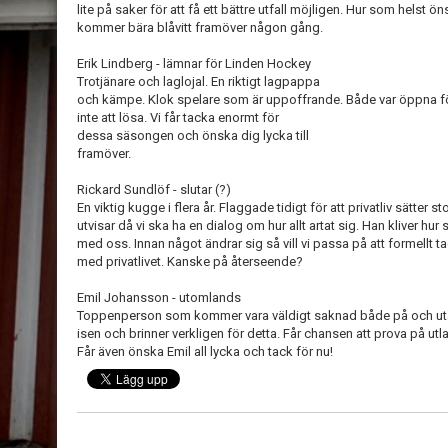
lite på saker för att få ett bättre utfall möjligen. Hur som helst ö
kommer bära blåvitt framöver någon gång.
Erik Lindberg - lämnar för Linden Hockey
Trotjänare och laglojal. En riktigt lagpappa
och kämpe. Klok spelare som är uppoffrande. Både var öppna för
inte att lösa. Vi får tacka enormt för
dessa säsongen och önska dig lycka till
framöver.
Rickard Sundlöf - slutar (?)
En viktig kugge i flera år. Flaggade tidigt för att privatliv sätter s
utvisar då vi ska ha en dialog om hur allt artat sig. Han kliver hu
med oss. Innan något ändrar sig så vill vi passa på att formellt tac
med privatlivet. Kanske på återseende?
Emil Johansson - utomlands
Toppenperson som kommer vara väldigt saknad både på och utan
isen och brinner verkligen för detta. Får chansen att prova på utl
Får även önska Emil all lycka och tack för nu!