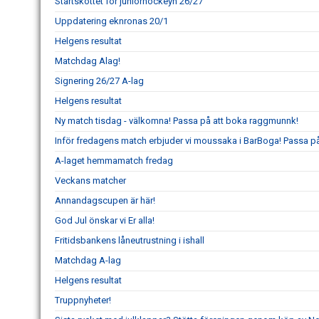
Startskottet för juniorhockeyn 26/27
Uppdatering eknronas 20/1
Helgens resultat
Matchdag Alag!
Signering 26/27 A-lag
Helgens resultat
Ny match tisdag - välkomna! Passa på att boka raggmunnk!
Inför fredagens match erbjuder vi moussaka i BarBoga! Passa på 
A-laget hemmamatch fredag
Veckans matcher
Annandagscupen är här!
God Jul önskar vi Er alla!
Fritidsbankens låneutrustning i ishall
Matchdag A-lag
Helgens resultat
Truppnyheter!