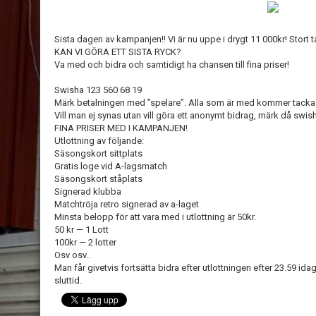
Sista dagen av kampanjen!! Vi är nu uppe i drygt 11 000kr! Stort t
KAN VI GÖRA ETT SISTA RYCK?
Va med och bidra och samtidigt ha chansen till fina priser!
Swisha 123 560 68 19
Märk betalningen med ”spelare”. Alla som är med kommer tackas
Vill man ej synas utan vill göra ett anonymt bidrag, märk då swi
FINA PRISER MED I KAMPANJEN!
Utlottning av följande:
Säsongskort sittplats
Gratis loge vid A-lagsmatch
Säsongskort ståplats
Signerad klubba
Matchtröja retro signerad av a-laget
Minsta belopp för att vara med i utlottning är 50kr.
50 kr — 1 Lott
100kr — 2 lotter
Osv osv..
Man får givetvis fortsätta bidra efter utlottningen efter 23.59 ida
sluttid.