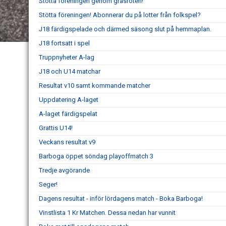
Stötta föreningen genom gräsroten!
Stötta föreningen! Abonnerar du på lotter från folkspel?
J18 färdigspelade och därmed säsong slut på hemmaplan.
J18 fortsatt i spel
Truppnyheter A-lag
J18 och U14 matchar
Resultat v10 samt kommande matcher
Uppdatering A-laget
A-laget färdigspelat
Grattis U14!
Veckans resultat v9
Barboga öppet söndag playoffmatch 3
Tredje avgörande
Seger!
Dagens resultat - inför lördagens match - Boka Barboga!
Vinstlista 1 Kr Matchen. Dessa nedan har vunnit