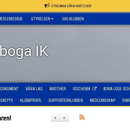
STREAMA VÅRA MATCHER!
MEDLEMSSIDA
STYRELSEN
500-KLUBBEN
rboga IK
DOKUMENT
VÅRA LAG
MATCHER
ISSCHEMA
BOKA LOGE OCH
OCKEYTV
KLUBBPROFIL
SUPPORTERKLUBBEN
MEDLEMSSKAP
ENK
ren!
<
>