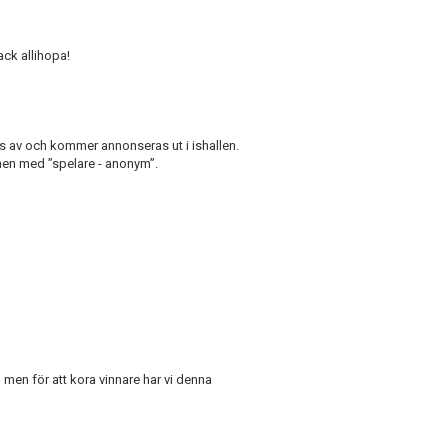
ack allihopa!
 av och kommer annonseras ut i ishallen.
shen med ”spelare - anonym”.
g men för att kora vinnare har vi denna