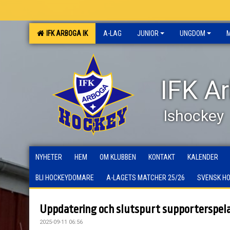
IFK ARBOGA IK
A-LAG
JUNIOR
UNGDOM
IFK A
Ishockey
NYHETER
HEM
OM KLUBBEN
KONTAKT
KALENDER
BLI HOCKEYDOMARE
A-LAGETS MATCHER 25/26
SVENSK H
Uppdatering och slutspurt supporterspela
2025-09-11 06:56