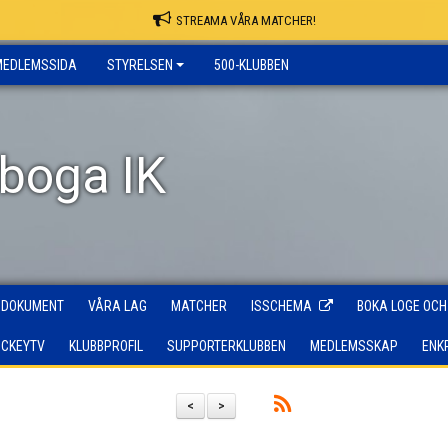
STREAMA VÅRA MATCHER!
MEDLEMSSIDA
STYRELSEN
500-KLUBBEN
rboga IK
DOKUMENT
VÅRA LAG
MATCHER
ISSCHEMA
BOKA LOGE OCH
OCKEYTV
KLUBBPROFIL
SUPPORTERKLUBBEN
MEDLEMSSKAP
ENK
<
>