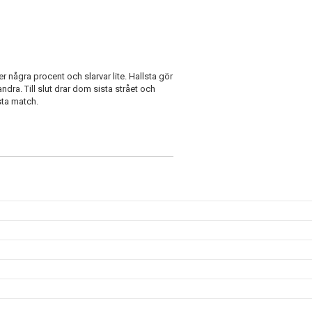
r några procent och slarvar lite. Hallsta gör
dra. Till slut drar dom sista strået och
sta match.