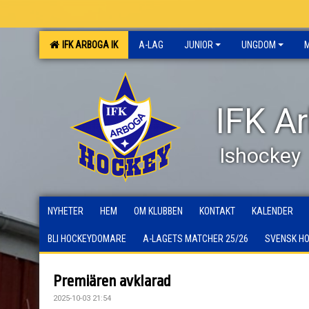
IFK ARBOGA IK
A-LAG
JUNIOR
UNGDOM
IFK A
Ishockey
NYHETER
HEM
OM KLUBBEN
KONTAKT
KALENDER
BLI HOCKEYDOMARE
A-LAGETS MATCHER 25/26
SVENSK H
Premiären avklarad
2025-10-03 21:54