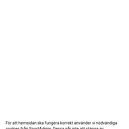
För att hemsidan ska fungera korrekt använder vi nödvändiga
cookies från SportAdmin. Dessa går inte att stänga av.