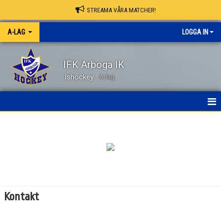
STREAMA VÅRA MATCHER!
A-LAG
LOGGA IN
IFK Arboga IK
Ishockey
A-lag
HEM
NYHETER
KALENDER
MATCHER
Kontakt
TRUPPEN