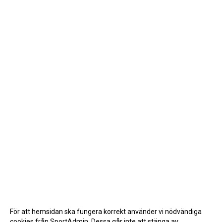
För att hemsidan ska fungera korrekt använder vi nödvändiga
cookies från SportAdmin. Dessa går inte att stänga av.