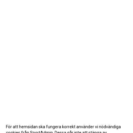
För att hemsidan ska fungera korrekt använder vi nödvändiga
cookies från SportAdmin. Dessa går inte att stänga av.