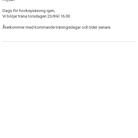
BILDGALLERI
Dags för hockeysäsong igen,
Vi börjar träna torsdagen 23/8 kl 16.00
DOKUMENT
Återkommer med kommande träningsdagar och tider senare.
KONTAKT