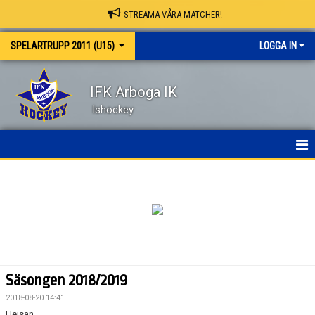
STREAMA VÅRA MATCHER!
SPELARTRUPP 2011 (U15)
LOGGA IN
IFK Arboga IK
Ishockey
HEM
NYHETER
KALENDER
MATCHER
Säsongen 2018/2019
TRUPPEN
2018-08-20 14:41
Hejsan