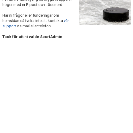
BILDGALLERI
höger med er E-post och Lösenord.
Har ni frågor eller funderingar om
DOKUMENT
hemsidan så tveka inte att kontakta
vår
support
via mail eller telefon.
KONTAKT
Tack för att ni valde SportAdmin