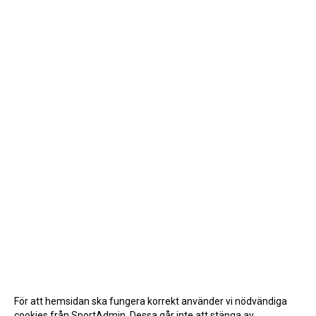
För att hemsidan ska fungera korrekt använder vi nödvändiga
cookies från SportAdmin. Dessa går inte att stänga av.