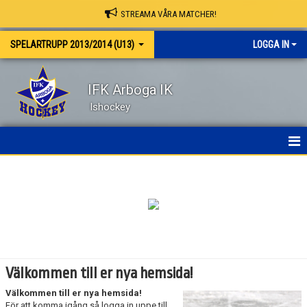
STREAMA VÅRA MATCHER!
SPELARTRUPP 2013/2014 (U13)
LOGGA IN
IFK Arboga IK
Ishockey
HEM
NYHETER
KALENDER
MATCHER
Välkommen till er nya hemsida!
TRUPPEN
Välkommen till er nya hemsida!
För att komma igång så logga in uppe till