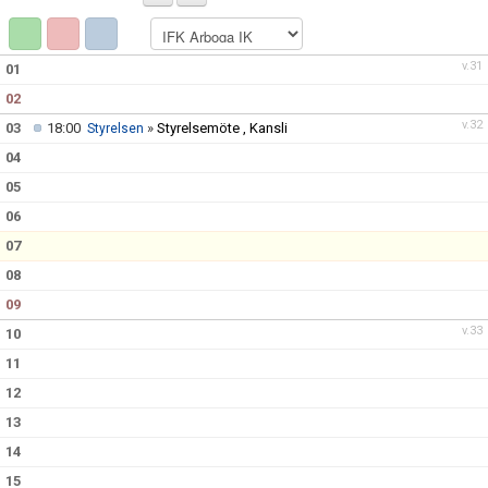
DOKUMENT
VÅRA LAG
v.31
01
02
MATCHER
v.32
03
18:00
»
Styrelsemöte , Kansli
Styrelsen
ISSCHEMA
04
05
BOKA LOGE OCH MAT
06
07
DEN BLÅVITA VÄGEN
08
BILJETTER
09
v.33
10
BLI HOCKEYDOMARE
11
A-LAGETS MATCHER 25/26
12
13
SVENSK HOCKEYTV
14
15
KLUBBPROFIL