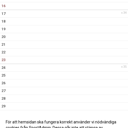
16
SUPPORTERKLUBBEN
v.34
17
18
MEDLEMSSKAP
19
ENKRONASMATCH 2026
20
21
22
23
v.35
24
25
26
27
28
29
30
v.36
31
För att hemsidan ska fungera korrekt använder vi nödvändiga
cookies från SportAdmin. Dessa går inte att stänga av.