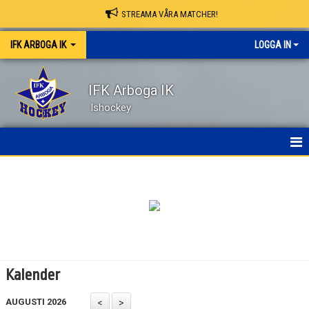
STREAMA VÅRA MATCHER!
IFK ARBOGA IK
LOGGA IN
IFK Arboga IK
Ishockey
NYHETER
HEM
OM KLUBBEN
KONTAKT
Kalender
KALENDER
AUGUSTI 2026