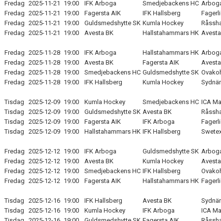
Fredag
2025-11-21
19:00
IFK Arboga
Smedjebackens HC
Arboga
Fredag
2025-11-21
19:00
Fagersta AIK
IFK Hallsberg
Fagerl
Fredag
2025-11-21
19:00
Guldsmedshytte SK
Kumla Hockey
Råssha
Fredag
2025-11-21
19:00
Avesta BK
Hallstahammars HK
Avesta
Fredag
2025-11-28
19:00
IFK Arboga
Hallstahammars HK
Arboga
Fredag
2025-11-28
19:00
Avesta BK
Fagersta AIK
Avesta
Fredag
2025-11-28
19:00
Smedjebackens HC
Guldsmedshytte SK
Ovakoh
Fredag
2025-11-28
19:00
IFK Hallsberg
Kumla Hockey
Sydnär
Tisdag
2025-12-09
19:00
Kumla Hockey
Smedjebackens HC
ICA Ma
Tisdag
2025-12-09
19:00
Guldsmedshytte SK
Avesta BK
Råssha
Tisdag
2025-12-09
19:00
Fagersta AIK
IFK Arboga
Fagerl
Tisdag
2025-12-09
19:00
Hallstahammars HK
IFK Hallsberg
Swetex
Fredag
2025-12-12
19:00
IFK Arboga
Guldsmedshytte SK
Arboga
Fredag
2025-12-12
19:00
Avesta BK
Kumla Hockey
Avesta
Fredag
2025-12-12
19:00
Smedjebackens HC
IFK Hallsberg
Ovakoh
Fredag
2025-12-12
19:00
Fagersta AIK
Hallstahammars HK
Fagerl
Tisdag
2025-12-16
19:00
IFK Hallsberg
Avesta BK
Sydnär
Tisdag
2025-12-16
19:00
Kumla Hockey
IFK Arboga
ICA Ma
Tisdag
2025-12-16
19:00
Guldsmedshytte SK
Fagersta AIK
Råssha