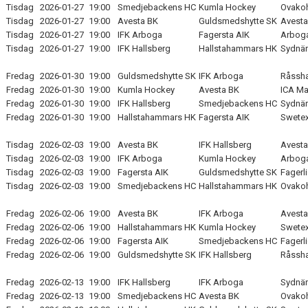
Tisdag
2026-01-27
19:00
Smedjebackens HC
Kumla Hockey
Ovakoh
Tisdag
2026-01-27
19:00
Avesta BK
Guldsmedshytte SK
Avesta
Tisdag
2026-01-27
19:00
IFK Arboga
Fagersta AIK
Arboga
Tisdag
2026-01-27
19:00
IFK Hallsberg
Hallstahammars HK
Sydnär
Fredag
2026-01-30
19:00
Guldsmedshytte SK
IFK Arboga
Råssha
Fredag
2026-01-30
19:00
Kumla Hockey
Avesta BK
ICA Ma
Fredag
2026-01-30
19:00
IFK Hallsberg
Smedjebackens HC
Sydnär
Fredag
2026-01-30
19:00
Hallstahammars HK
Fagersta AIK
Swetex
Tisdag
2026-02-03
19:00
Avesta BK
IFK Hallsberg
Avesta
Tisdag
2026-02-03
19:00
IFK Arboga
Kumla Hockey
Arboga
Tisdag
2026-02-03
19:00
Fagersta AIK
Guldsmedshytte SK
Fagerl
Tisdag
2026-02-03
19:00
Smedjebackens HC
Hallstahammars HK
Ovakoh
Fredag
2026-02-06
19:00
Avesta BK
IFK Arboga
Avesta
Fredag
2026-02-06
19:00
Hallstahammars HK
Kumla Hockey
Swetex
Fredag
2026-02-06
19:00
Fagersta AIK
Smedjebackens HC
Fagerl
Fredag
2026-02-06
19:00
Guldsmedshytte SK
IFK Hallsberg
Råssha
Fredag
2026-02-13
19:00
IFK Hallsberg
IFK Arboga
Sydnär
Fredag
2026-02-13
19:00
Smedjebackens HC
Avesta BK
Ovakoh