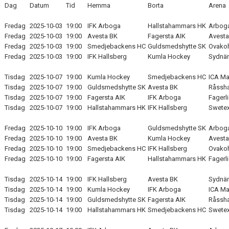
Dag
Datum
Tid
Hemma
Borta
Arena
DOKUMENT
Fredag
2025-10-03
19:00
IFK Arboga
Hallstahammars HK
Arboga
VÅRA LAG
Fredag
2025-10-03
19:00
Avesta BK
Fagersta AIK
Avesta
Fredag
2025-10-03
19:00
Smedjebackens HC
Guldsmedshytte SK
Ovakoh
MATCHER
Fredag
2025-10-03
19:00
IFK Hallsberg
Kumla Hockey
Sydnär
ISSCHEMA
Tisdag
2025-10-07
19:00
Kumla Hockey
Smedjebackens HC
ICA Ma
Tisdag
2025-10-07
19:00
Guldsmedshytte SK
Avesta BK
Råssha
BOKA LOGE OCH MAT
Tisdag
2025-10-07
19:00
Fagersta AIK
IFK Arboga
Fagerl
Tisdag
2025-10-07
19:00
Hallstahammars HK
IFK Hallsberg
Swetex
DEN BLÅVITA VÄGEN
Fredag
2025-10-10
19:00
IFK Arboga
Guldsmedshytte SK
Arboga
Fredag
2025-10-10
19:00
Avesta BK
Kumla Hockey
Avesta
BILJETTER
Fredag
2025-10-10
19:00
Smedjebackens HC
IFK Hallsberg
Ovakoh
Fredag
2025-10-10
19:00
Fagersta AIK
Hallstahammars HK
Fagerl
BLI HOCKEYDOMARE
Tisdag
2025-10-14
19:00
IFK Hallsberg
Avesta BK
Sydnär
A-LAGETS MATCHER 25/26
Tisdag
2025-10-14
19:00
Kumla Hockey
IFK Arboga
ICA Ma
Tisdag
2025-10-14
19:00
Guldsmedshytte SK
Fagersta AIK
Råssha
SVENSK HOCKEYTV
Tisdag
2025-10-14
19:00
Hallstahammars HK
Smedjebackens HC
Swetex
KLUBBPROFIL