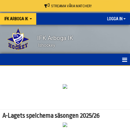
STREAMA VÅRA MATCHER!
IFK ARBOGA IK
LOGGA IN
IFK Arboga IK
Ishockey
NYHETER
HEM
OM KLUBBEN
KONTAKT
A-Lagets spelchema säsongen 2025/26
KALENDER