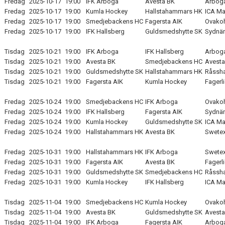
Fredag
2025-10-17
19:00
IFK Arboga
Avesta BK
Arboga
Fredag
2025-10-17
19:00
Kumla Hockey
Hallstahammars HK
ICA Ma
SUPPORTERKLUBBEN
Fredag
2025-10-17
19:00
Smedjebackens HC
Fagersta AIK
Ovakoh
Fredag
2025-10-17
19:00
IFK Hallsberg
Guldsmedshytte SK
Sydnär
MEDLEMSSKAP
Tisdag
2025-10-21
19:00
IFK Arboga
IFK Hallsberg
Arboga
Tisdag
2025-10-21
19:00
Avesta BK
Smedjebackens HC
Avesta
ENKRONASMATCH 2026
Tisdag
2025-10-21
19:00
Guldsmedshytte SK
Hallstahammars HK
Råssha
Tisdag
2025-10-21
19:00
Fagersta AIK
Kumla Hockey
Fagerl
Fredag
2025-10-24
19:00
Smedjebackens HC
IFK Arboga
Ovakoh
Fredag
2025-10-24
19:00
IFK Hallsberg
Fagersta AIK
Sydnär
Fredag
2025-10-24
19:00
Kumla Hockey
Guldsmedshytte SK
ICA Ma
Fredag
2025-10-24
19:00
Hallstahammars HK
Avesta BK
Swetex
Fredag
2025-10-31
19:00
Hallstahammars HK
IFK Arboga
Swetex
Fredag
2025-10-31
19:00
Fagersta AIK
Avesta BK
Fagerl
Fredag
2025-10-31
19:00
Guldsmedshytte SK
Smedjebackens HC
Råssha
Fredag
2025-10-31
19:00
Kumla Hockey
IFK Hallsberg
ICA Ma
Tisdag
2025-11-04
19:00
Smedjebackens HC
Kumla Hockey
Ovakoh
Tisdag
2025-11-04
19:00
Avesta BK
Guldsmedshytte SK
Avesta
Tisdag
2025-11-04
19:00
IFK Arboga
Fagersta AIK
Arboga