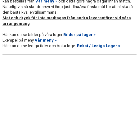
kan beställas från
Vår meny »
och detta görs några dagar innan match.
DOKUMENT
Naturligtvis så skräddarsyr vi ihop just dina/era önskemål för att ni ska få
den bästa kvällen tillsammans.
VÅRA LAG
Mat och dryck får inte medtagas från andra leverantörer vid våra
arrangemang
MATCHER
Här kan du se bilder på våra loger
Bilder på loger »
Exempel på meny
Vår meny »
ISSCHEMA
Här kan du se lediga tider och boka loge.
Bokat / Lediga Loger »
BOKA LOGE OCH MAT
BOKAT / LEDIGA LOGER
BILDER PÅ LOGER
VÅR MENY
DEN BLÅVITA VÄGEN
BILJETTER
BLI HOCKEYDOMARE