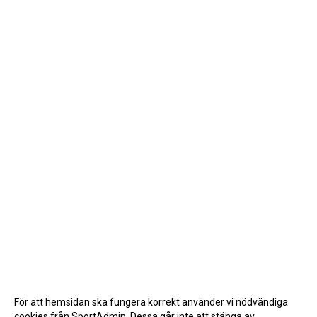
A-LAGETS MATCHER 25/26
SVENSK HOCKEYTV
KLUBBPROFIL
SUPPORTERKLUBBEN
MEDLEMSSKAP
ENKRONASMATCH 2026
För att hemsidan ska fungera korrekt använder vi nödvändiga
cookies från SportAdmin. Dessa går inte att stänga av.