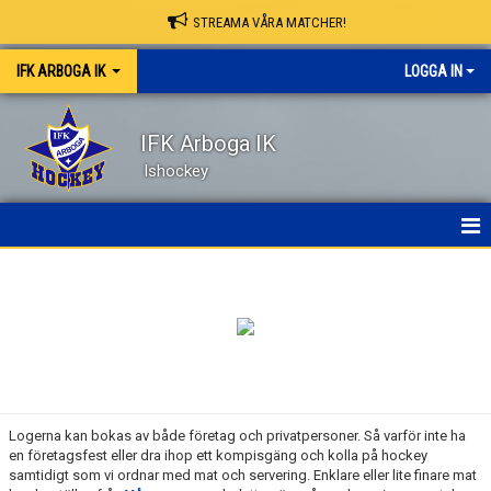
STREAMA VÅRA MATCHER!
IFK ARBOGA IK
LOGGA IN
IFK Arboga IK
Ishockey
NYHETER
HEM
OM KLUBBEN
KONTAKT
Logerna kan bokas av både företag och privatpersoner. Så varför inte ha
en företagsfest eller dra ihop ett kompisgäng och kolla på hockey
KALENDER
samtidigt som vi ordnar med mat och servering. Enklare eller lite finare mat