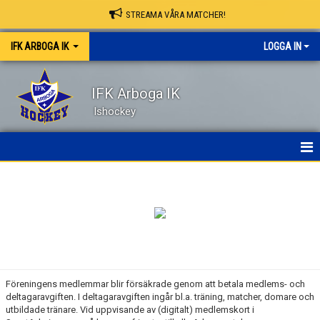
STREAMA VÅRA MATCHER!
IFK ARBOGA IK
LOGGA IN
IFK Arboga IK
Ishockey
NYHETER
HEM
OM KLUBBEN
KONTAKT
Föreningens medlemmar blir försäkrade genom att betala medlems- och
deltagaravgiften. I deltagaravgiften ingår bl.a. träning, matcher, domare och
KALENDER
utbildade tränare. Vid uppvisande av (digitalt) medlemskort i