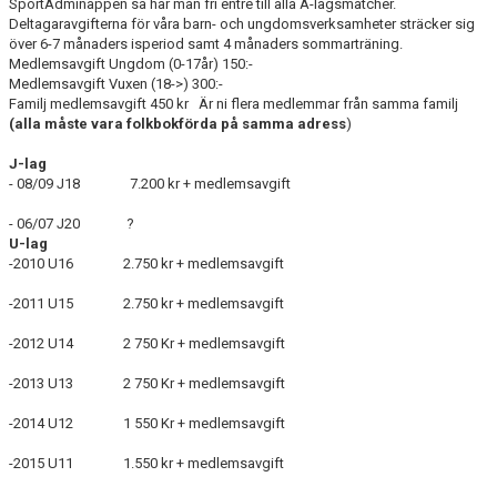
SportAdminappen så har man fri entre till alla A-lagsmatcher.
DOKUMENT
Deltagaravgifterna för våra barn- och ungdomsverksamheter sträcker sig
över 6-7 månaders isperiod samt 4 månaders sommarträning.
VÅRA LAG
Medlemsavgift Ungdom (0-17år) 150:-
Medlemsavgift Vuxen (18->) 300:-
Familj medlemsavgift 450 kr Är ni flera medlemmar från samma familj
MATCHER
(alla måste vara folkbokförda på samma adress
)
ISSCHEMA
J-lag
- 08/09 J18 7.200 kr + medlemsavgift
BOKA LOGE OCH MAT
- 06/07 J20 ?
U-lag
DEN BLÅVITA VÄGEN
-2010 U16 2.750 kr + medlemsavgift
BILJETTER
-2011 U15 2.750 kr + medlemsavgift
-2012 U14 2 750 Kr + medlemsavgift
BLI HOCKEYDOMARE
-2013 U13 2 750 Kr + medlemsavgift
A-LAGETS MATCHER 25/26
-2014 U12 1 550 Kr + medlemsavgift
SVENSK HOCKEYTV
-2015 U11 1.550 kr + medlemsavgift
KLUBBPROFIL