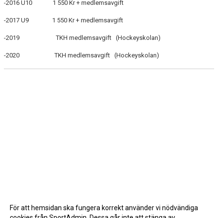
-2016 U10 1 550 Kr + medlemsavgift
SUPPORTERKLUBBEN
-2017 U9 1 550 Kr + medlemsavgift
-2019 TKH medlemsavgift (Hockeyskolan)
MEDLEMSSKAP
-2020 TKH medlemsavgift (Hockeyskolan)
ENKRONASMATCH 2026
För att hemsidan ska fungera korrekt använder vi nödvändiga
cookies från SportAdmin. Dessa går inte att stänga av.