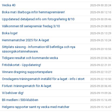
Vecka 40
2025-09-30 20:24
Boka mat i Barboga inför hemmapremiären!
2025-09-30 12:10
Uppdaterad detaljerad info om fotografering 8/10
2025-09-30 09:46
Välkommen till seriepremiär fredag 3/10
2025-09-29 08:03
Boka loge!
2025-09-25 13:29
Hemmamatcher 2025 för A-laget
2025-09-25 10:24
Sittplats säsong - Information till befintliga och nya
2025-09-23 10:55
säsongskortsinnehavare.
Tidigare resultat och kommande vecka
2025-09-23 06:36
Fritidskortet - Uppdatering!
2025-09-22 21:01
Vinnare dragning supporterspelare
2025-09-22 13:27
Onsdagens träningsmatch inställd för a-laget - info i stort
2025-09-22 10:50
Förlust i träningsmatch för A-laget
2025-09-20 06:45
Vi behöver dig!
2025-09-19 09:26
Bli medlem i 500-klubben
2025-09-15 16:49
Helgens rapporter samt ny vecka med matcher
2025-09-15 16:47