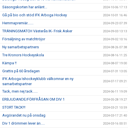
Säsongskorten har anlänt...
2024-10-06 17:13
Gå på bio och stöd IFK Arboga Hockey
2024-10-01 16:46
Hemmapremiär.......
2024-09-23 07:39
TRÄNINGSMATCH Västerås IK- Frisk Asker
2024-09-03 13:13
Försäljning av matchtröjor
2024-09-02 10:16
Ny samarbetspartners
2024-08-26 07:38
Tre Kronors Hockeyskola
2024-08-16 11:25
Kämpa !!
2024-08-07 19:00
Grattis på 60 årsdagen
2024-07-31 13:05
IFK Arboga Ishockeyklubb välkomnar en ny
2024-07-17 09:21
samarbetspartner
Tack, men nej tack......
2024-06-11 19:09
ERBJUDANDE/FÖRFRÅGAN OM DIV 1
2024-05-28 19:27
STORT TACK!!!
2024-03-21 10:59
Avgörandet nu på onsdag
2024-03-17 21:40
Div 1 drömmen lever än.....
2024-03-16 00:51