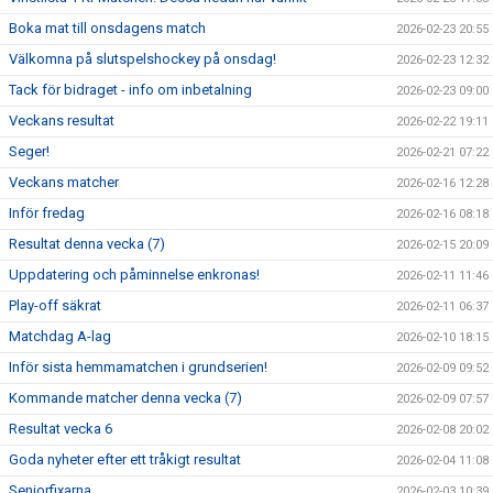
Boka mat till onsdagens match
2026-02-23 20:55
Välkomna på slutspelshockey på onsdag!
2026-02-23 12:32
Tack för bidraget - info om inbetalning
2026-02-23 09:00
Veckans resultat
2026-02-22 19:11
Seger!
2026-02-21 07:22
Veckans matcher
2026-02-16 12:28
Inför fredag
2026-02-16 08:18
Resultat denna vecka (7)
2026-02-15 20:09
Uppdatering och påminnelse enkronas!
2026-02-11 11:46
Play-off säkrat
2026-02-11 06:37
Matchdag A-lag
2026-02-10 18:15
Inför sista hemmamatchen i grundserien!
2026-02-09 09:52
Kommande matcher denna vecka (7)
2026-02-09 07:57
Resultat vecka 6
2026-02-08 20:02
Goda nyheter efter ett tråkigt resultat
2026-02-04 11:08
Seniorfixarna
2026-02-03 10:39