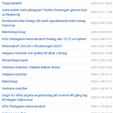
Truppnyheter!
2025-12-12 18:31
Sista rycket med julklappar? Stötta föreningen genom köp
2025-12-11 11:55
av Newbody
Avvikande tider tisdag v50 samt uppdaterade tider tisdag
2025-12-09 10:40
framöver
Matchdag A-lag
2025-12-09 09:19
Inför fredagens hemmamatch fredag den 12/12 vs Hyttan!
2025-12-08 15:51
Intressekoll J20 och J18 säsongen 26/27
2025-12-07 19:59
Helgens matcher och grattis till vårat J18-lag!
2025-12-07 19:48
Annandagscupen
2025-12-03 21:56
Veckans matcher i Gyllene Balken Arena
2025-12-03 13:32
Helgens matcher
2025-11-30 22:17
Matchdag!
2025-11-28 10:21
Veckans matcher
2025-11-26 09:11
Dags för vårat yngsta ungdomslag att ta emot ett gäng lag
2025-11-25 10:34
till helgen! Välkomna!
Inför fredagens hemmamatch
2025-11-24 08:07