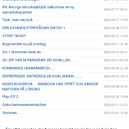
IFK Arboga Ishockeyklubb välkomnar en ny
2024-07-17 09:21
samarbetspartner
Tack, men nej tack......
2024-06-11 19:09
ERBJUDANDE/FÖRFRÅGAN OM DIV 1
2024-05-28 19:27
STORT TACK!!!
2024-03-21 10:59
Avgörandet nu på onsdag
2024-03-17 21:40
Div 1 drömmen lever än.....
2024-03-16 00:51
SE UPP VAR NI PARKERAR VID ISHALLEN....
2024-03-13 09:29
KOMMANDE HEMMAMATCH.....
2024-03-04 21:58
ENTRÈPRISER /ENTRÈREGLER KVALSERIEN............
2024-03-04 18:15
INGEN BUSSRESA..... BARBOGA HAR ÖPPET OCH SÄNDER
2024-02-28 23:25
MATCHEN PÅ LÖRDAG
Play Off 2...
2024-02-26 19:08
Sista hemmaseriematchen
2024-02-11 12:21
Vinnaren....
2024-02-01 10:36
I morgon onsdag åker J-18 på bortamatch till Forshaga
2024-01-30 12:04
Kommande hemmamatch.....