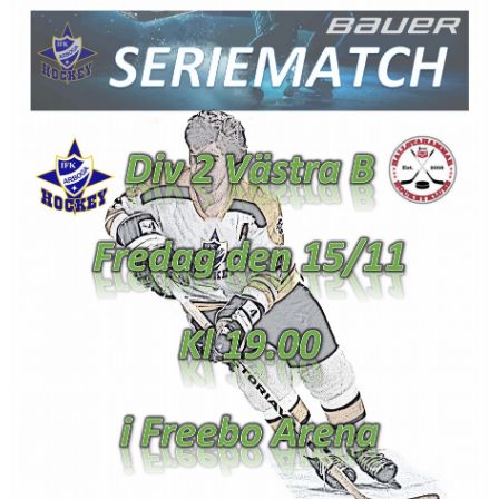
DOKUMENT
VÅRA LAG
MATCHER
ISSCHEMA
BOKA LOGE OCH MAT
DEN BLÅVITA VÄGEN
BILJETTER
BLI HOCKEYDOMARE
A-LAGETS MATCHER 25/26
SVENSK HOCKEYTV
KLUBBPROFIL