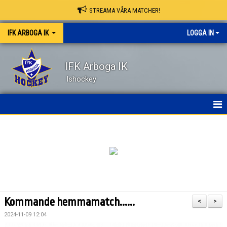
STREAMA VÅRA MATCHER!
IFK ARBOGA IK
LOGGA IN
IFK Arboga IK
Ishockey
NYHETER
HEM
OM KLUBBEN
KONTAKT
Kommande hemmamatch......
<
>
KALENDER
2024-11-09 12:04