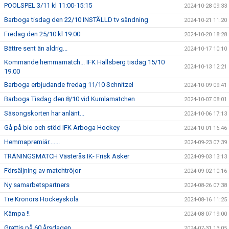
POOLSPEL 3/11 kl 11:00-15:15
2024-10-28 09:33
Barboga tisdag den 22/10 INSTÄLLD tv sändning
2024-10-21 11:20
Fredag den 25/10 kl 19.00
2024-10-20 18:28
Bättre sent än aldrig...
2024-10-17 10:10
Kommande hemmamatch... IFK Hallsberg tisdag 15/10
2024-10-13 12:21
19.00
Barboga erbjudande fredag 11/10 Schnitzel
2024-10-09 09:41
Barboga Tisdag den 8/10 vid Kumlamatchen
2024-10-07 08:01
Säsongskorten har anlänt...
2024-10-06 17:13
Gå på bio och stöd IFK Arboga Hockey
2024-10-01 16:46
Hemmapremiär.......
2024-09-23 07:39
TRÄNINGSMATCH Västerås IK- Frisk Asker
2024-09-03 13:13
Försäljning av matchtröjor
2024-09-02 10:16
Ny samarbetspartners
2024-08-26 07:38
Tre Kronors Hockeyskola
2024-08-16 11:25
Kämpa !!
2024-08-07 19:00
Grattis på 60 årsdagen
2024-07-31 13:05