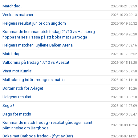
Matchdag!
2025-10-21 09:59
Veckans matcher
2025-10-20 20:13
Helgens resultat junior och ungdom
2025-10-19 20:32
Kommande hemmamatch tisdag 21/10 vs Hallsberg -
2025-10-19 20:20
hoppas vi ses! Passa på att boka mat i Barboga
Helgens matcher i Gyllene Balken Arena
2025-10-17 09:16
Matchdag
2025-10-17 08:52
Välkomna på fredag 17/10 vs Avesta!
2025-10-15 11:28
Vinst mot Kumla!
2025-10-15 07:50
Matbokning inför fredagens match!
2025-10-14 11:10
Bortamatch för A-laget
2025-10-14 10:26
Helgens resultat
2025-10-13 06:10
Seger!
2025-10-11 07:09
Dags för match!
2025-10-10 08:47
Kommande match fredag - resultat gårdagen samt
2025-10-08 10:24
påminnelse om Bargboga
Boka mat Barboga fredag - (flytt av Bar)
2025-10-07 14:31