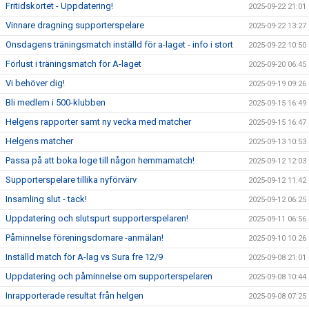
Fritidskortet - Uppdatering!
2025-09-22 21:01
Vinnare dragning supporterspelare
2025-09-22 13:27
Onsdagens träningsmatch inställd för a-laget - info i stort
2025-09-22 10:50
Förlust i träningsmatch för A-laget
2025-09-20 06:45
Vi behöver dig!
2025-09-19 09:26
Bli medlem i 500-klubben
2025-09-15 16:49
Helgens rapporter samt ny vecka med matcher
2025-09-15 16:47
Helgens matcher
2025-09-13 10:53
Passa på att boka loge till någon hemmamatch!
2025-09-12 12:03
Supporterspelare tillika nyförvärv
2025-09-12 11:42
Insamling slut - tack!
2025-09-12 06:25
Uppdatering och slutspurt supporterspelaren!
2025-09-11 06:56
Påminnelse föreningsdomare -anmälan!
2025-09-10 10:26
Inställd match för A-lag vs Sura fre 12/9
2025-09-08 21:01
Uppdatering och påminnelse om supporterspelaren
2025-09-08 10:44
Inrapporterade resultat från helgen
2025-09-08 07:25