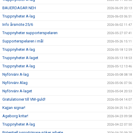
BAUERDAGAR NEH
2026-06-09 20:13
Truppnyheter A-lag
2026-06-03 06:51
Info årsmöte 25/6
2026-06-02 11:47
Truppnyheter supporterspelaren
2026-05-27 07:41
Supporterspelaren i mål
2026-05-26 15:11
Truppnyheter A-lag
2026-05-18 12:59
Truppnyheter A-laget
2026-05-13 18:53
Truppnyheter A-lag
2026-05-12 13:46
Nyförvärv A-lag
2026-05-08 08:18
Nyförvärv Alag
2026-05-06 07:56
Nyförvärv A-laget
2026-05-04 20:53
Gratulationer till VM-guld!
2026-05-04 14:07
Kajjan signar!
2026-04-25 16:21
Ageborg kritar!
2026-04-23 09:58
Truppnyheter A-lag
2026-04-22 07:50
Potentiell juniortränare söker arbete
2026-04-20 09:20