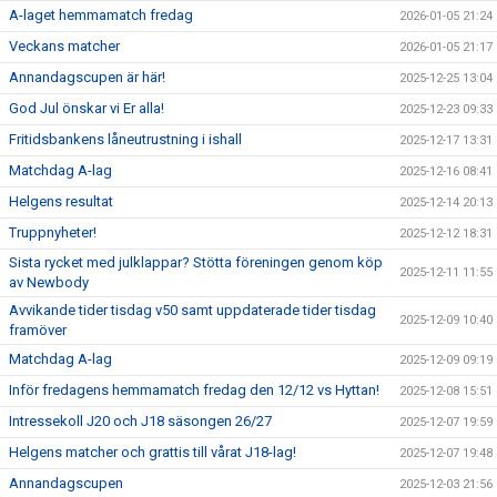
A-laget hemmamatch fredag
2026-01-05 21:24
Veckans matcher
2026-01-05 21:17
Annandagscupen är här!
2025-12-25 13:04
God Jul önskar vi Er alla!
2025-12-23 09:33
Fritidsbankens låneutrustning i ishall
2025-12-17 13:31
Matchdag A-lag
2025-12-16 08:41
Helgens resultat
2025-12-14 20:13
Truppnyheter!
2025-12-12 18:31
Sista rycket med julklappar? Stötta föreningen genom köp
2025-12-11 11:55
av Newbody
Avvikande tider tisdag v50 samt uppdaterade tider tisdag
2025-12-09 10:40
framöver
Matchdag A-lag
2025-12-09 09:19
Inför fredagens hemmamatch fredag den 12/12 vs Hyttan!
2025-12-08 15:51
Intressekoll J20 och J18 säsongen 26/27
2025-12-07 19:59
Helgens matcher och grattis till vårat J18-lag!
2025-12-07 19:48
Annandagscupen
2025-12-03 21:56