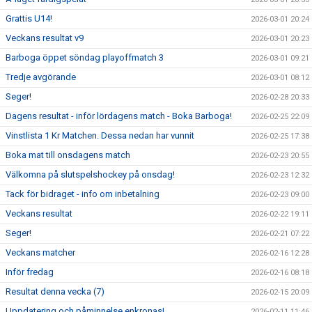
Grattis U14!
2026-03-01 20:24
Veckans resultat v9
2026-03-01 20:23
Barboga öppet söndag playoffmatch 3
2026-03-01 09:21
Tredje avgörande
2026-03-01 08:12
Seger!
2026-02-28 20:33
Dagens resultat - inför lördagens match - Boka Barboga!
2026-02-25 22:09
Vinstlista 1 Kr Matchen. Dessa nedan har vunnit
2026-02-25 17:38
Boka mat till onsdagens match
2026-02-23 20:55
Välkomna på slutspelshockey på onsdag!
2026-02-23 12:32
Tack för bidraget - info om inbetalning
2026-02-23 09:00
Veckans resultat
2026-02-22 19:11
Seger!
2026-02-21 07:22
Veckans matcher
2026-02-16 12:28
Inför fredag
2026-02-16 08:18
Resultat denna vecka (7)
2026-02-15 20:09
Uppdatering och påminnelse enkronas!
2026-02-11 11:46