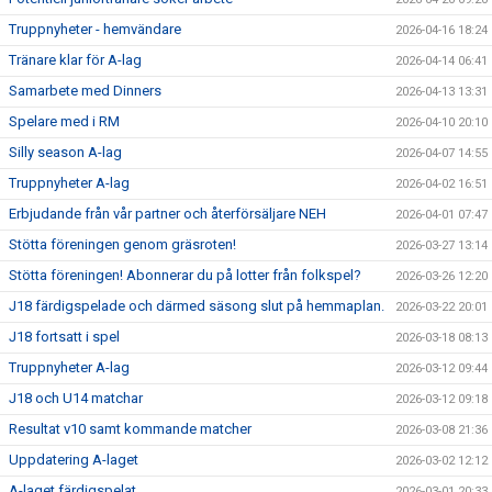
Truppnyheter - hemvändare
2026-04-16 18:24
Tränare klar för A-lag
2026-04-14 06:41
Samarbete med Dinners
2026-04-13 13:31
Spelare med i RM
2026-04-10 20:10
Silly season A-lag
2026-04-07 14:55
Truppnyheter A-lag
2026-04-02 16:51
Erbjudande från vår partner och återförsäljare NEH
2026-04-01 07:47
Stötta föreningen genom gräsroten!
2026-03-27 13:14
Stötta föreningen! Abonnerar du på lotter från folkspel?
2026-03-26 12:20
J18 färdigspelade och därmed säsong slut på hemmaplan.
2026-03-22 20:01
J18 fortsatt i spel
2026-03-18 08:13
Truppnyheter A-lag
2026-03-12 09:44
J18 och U14 matchar
2026-03-12 09:18
Resultat v10 samt kommande matcher
2026-03-08 21:36
Uppdatering A-laget
2026-03-02 12:12
A-laget färdigspelat
2026-03-01 20:33