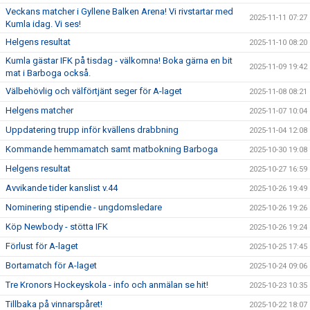
Veckans matcher i Gyllene Balken Arena! Vi rivstartar med
2025-11-11 07:27
Kumla idag. Vi ses!
Helgens resultat
2025-11-10 08:20
Kumla gästar IFK på tisdag - välkomna! Boka gärna en bit
2025-11-09 19:42
mat i Barboga också.
Välbehövlig och välförtjänt seger för A-laget
2025-11-08 08:21
Helgens matcher
2025-11-07 10:04
Uppdatering trupp inför kvällens drabbning
2025-11-04 12:08
Kommande hemmamatch samt matbokning Barboga
2025-10-30 19:08
Helgens resultat
2025-10-27 16:59
Avvikande tider kanslist v.44
2025-10-26 19:49
Nominering stipendie - ungdomsledare
2025-10-26 19:26
Köp Newbody - stötta IFK
2025-10-26 19:24
Förlust för A-laget
2025-10-25 17:45
Bortamatch för A-laget
2025-10-24 09:06
Tre Kronors Hockeyskola - info och anmälan se hit!
2025-10-23 10:35
Tillbaka på vinnarspåret!
2025-10-22 18:07