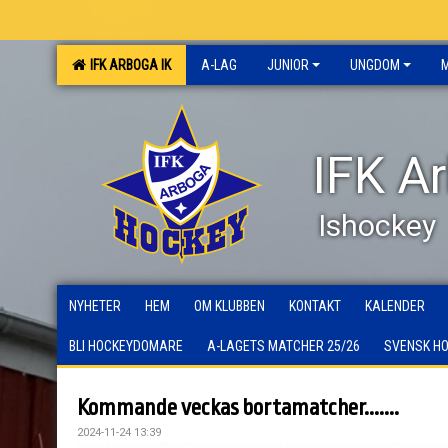
IFK ARBOGA IK
A-LAG
JUNIOR
UNGDOM
IFK A
Ishockey
NYHETER
HEM
OM KLUBBEN
KONTAKT
KALENDER
BLI HOCKEYDOMARE
A-LAGETS MATCHER 25/26
SVENSK H
Kommande veckas bortamatcher.......
2024-11-24 13:39