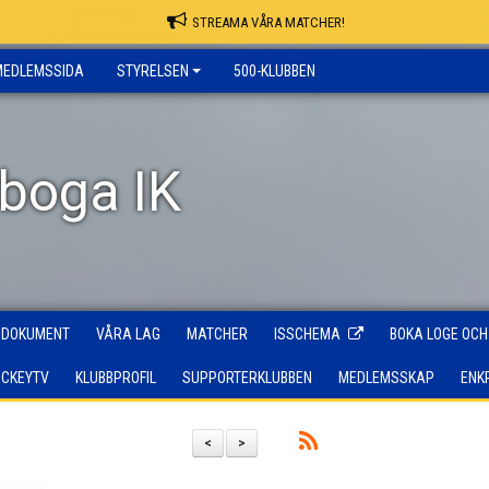
STREAMA VÅRA MATCHER!
MEDLEMSSIDA
STYRELSEN
500-KLUBBEN
rboga IK
DOKUMENT
VÅRA LAG
MATCHER
ISSCHEMA
BOKA LOGE OCH
OCKEYTV
KLUBBPROFIL
SUPPORTERKLUBBEN
MEDLEMSSKAP
ENK
<
>