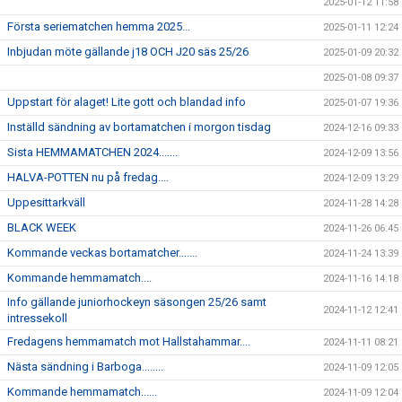
2025-01-12 11:58
Första seriematchen hemma 2025...
2025-01-11 12:24
Inbjudan möte gällande j18 OCH J20 säs 25/26
2025-01-09 20:32
2025-01-08 09:37
Uppstart för alaget! Lite gott och blandad info
2025-01-07 19:36
Inställd sändning av bortamatchen i morgon tisdag
2024-12-16 09:33
Sista HEMMAMATCHEN 2024.......
2024-12-09 13:56
HALVA-POTTEN nu på fredag....
2024-12-09 13:29
Uppesittarkväll
2024-11-28 14:28
BLACK WEEK
2024-11-26 06:45
Kommande veckas bortamatcher.......
2024-11-24 13:39
Kommande hemmamatch....
2024-11-16 14:18
Info gällande juniorhockeyn säsongen 25/26 samt
2024-11-12 12:41
intressekoll
Fredagens hemmamatch mot Hallstahammar....
2024-11-11 08:21
Nästa sändning i Barboga........
2024-11-09 12:05
Kommande hemmamatch......
2024-11-09 12:04