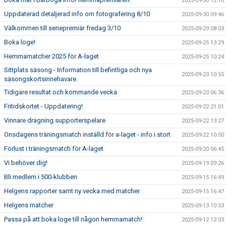
2025-09-30 12:10
Uppdaterad detaljerad info om fotografering 8/10
2025-09-30 09:46
Välkommen till seriepremiär fredag 3/10
2025-09-29 08:03
Boka loge!
2025-09-25 13:29
Hemmamatcher 2025 för A-laget
2025-09-25 10:24
Sittplats säsong - Information till befintliga och nya
2025-09-23 10:55
säsongskortsinnehavare.
Tidigare resultat och kommande vecka
2025-09-23 06:36
Fritidskortet - Uppdatering!
2025-09-22 21:01
Vinnare dragning supporterspelare
2025-09-22 13:27
Onsdagens träningsmatch inställd för a-laget - info i stort
2025-09-22 10:50
Förlust i träningsmatch för A-laget
2025-09-20 06:45
Vi behöver dig!
2025-09-19 09:26
Bli medlem i 500-klubben
2025-09-15 16:49
Helgens rapporter samt ny vecka med matcher
2025-09-15 16:47
Helgens matcher
2025-09-13 10:53
Passa på att boka loge till någon hemmamatch!
2025-09-12 12:03