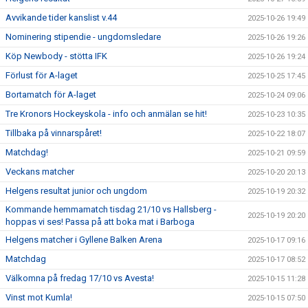
Avvikande tider kanslist v.44
2025-10-26 19:49
Nominering stipendie - ungdomsledare
2025-10-26 19:26
Köp Newbody - stötta IFK
2025-10-26 19:24
Förlust för A-laget
2025-10-25 17:45
Bortamatch för A-laget
2025-10-24 09:06
Tre Kronors Hockeyskola - info och anmälan se hit!
2025-10-23 10:35
Tillbaka på vinnarspåret!
2025-10-22 18:07
Matchdag!
2025-10-21 09:59
Veckans matcher
2025-10-20 20:13
Helgens resultat junior och ungdom
2025-10-19 20:32
Kommande hemmamatch tisdag 21/10 vs Hallsberg -
2025-10-19 20:20
hoppas vi ses! Passa på att boka mat i Barboga
Helgens matcher i Gyllene Balken Arena
2025-10-17 09:16
Matchdag
2025-10-17 08:52
Välkomna på fredag 17/10 vs Avesta!
2025-10-15 11:28
Vinst mot Kumla!
2025-10-15 07:50