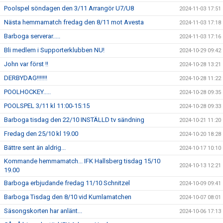
Poolspel söndagen den 3/11 Arrangör U7/U8
2024-11-03 17:51
Nästa hemmamatch fredag den 8/11 mot Avesta
2024-11-03 17:18
Barboga serverar.....
2024-11-03 17:16
Bli medlem i Supporterklubben NU!
2024-10-29 09:42
John var först !!
2024-10-28 13:21
DERBYDAG!!!!!!!
2024-10-28 11:22
POOLHOCKEY.....
2024-10-28 09:35
POOLSPEL 3/11 kl 11:00-15:15
2024-10-28 09:33
Barboga tisdag den 22/10 INSTÄLLD tv sändning
2024-10-21 11:20
Fredag den 25/10 kl 19.00
2024-10-20 18:28
Bättre sent än aldrig...
2024-10-17 10:10
Kommande hemmamatch... IFK Hallsberg tisdag 15/10
2024-10-13 12:21
19.00
Barboga erbjudande fredag 11/10 Schnitzel
2024-10-09 09:41
Barboga Tisdag den 8/10 vid Kumlamatchen
2024-10-07 08:01
Säsongskorten har anlänt...
2024-10-06 17:13