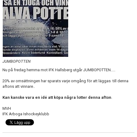
DOKUMENT
VÅRA LAG
MATCHER
ISSCHEMA
BOKA LOGE OCH MAT
JUMBOPOTTEN
Nu på fredag hemma mot IFK Hallsberg utgår JUMBOPOTTEN.....
DEN BLÅVITA VÄGEN
20% av omsättningen har sparats varje omgång för att läggas till denna
BILJETTER
aftons att vinnare..
BLI HOCKEYDOMARE
Kan kanske vara en idé att köpa några lotter denna afton
.
MVH
A-LAGETS MATCHER 25/26
IFK Arboga Ishockeyklubb
SVENSK HOCKEYTV
KLUBBPROFIL