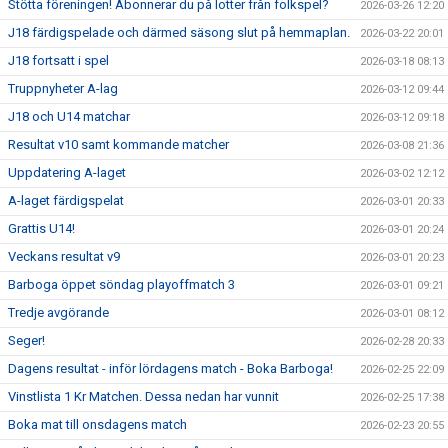
Stötta föreningen! Abonnerar du på lotter från folkspel?
2026-03-26 12:20
J18 färdigspelade och därmed säsong slut på hemmaplan.
2026-03-22 20:01
J18 fortsatt i spel
2026-03-18 08:13
Truppnyheter A-lag
2026-03-12 09:44
J18 och U14 matchar
2026-03-12 09:18
Resultat v10 samt kommande matcher
2026-03-08 21:36
Uppdatering A-laget
2026-03-02 12:12
A-laget färdigspelat
2026-03-01 20:33
Grattis U14!
2026-03-01 20:24
Veckans resultat v9
2026-03-01 20:23
Barboga öppet söndag playoffmatch 3
2026-03-01 09:21
Tredje avgörande
2026-03-01 08:12
Seger!
2026-02-28 20:33
Dagens resultat - inför lördagens match - Boka Barboga!
2026-02-25 22:09
Vinstlista 1 Kr Matchen. Dessa nedan har vunnit
2026-02-25 17:38
Boka mat till onsdagens match
2026-02-23 20:55