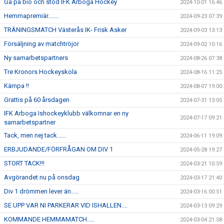
Gå på bio och stöd IFK Arboga Hockey
2024-10-01 16:46
Hemmapremiär.......
2024-09-23 07:39
TRÄNINGSMATCH Västerås IK- Frisk Asker
2024-09-03 13:13
Försäljning av matchtröjor
2024-09-02 10:16
Ny samarbetspartners
2024-08-26 07:38
Tre Kronors Hockeyskola
2024-08-16 11:25
Kämpa !!
2024-08-07 19:00
Grattis på 60 årsdagen
2024-07-31 13:05
IFK Arboga Ishockeyklubb välkomnar en ny
2024-07-17 09:21
samarbetspartner
Tack, men nej tack......
2024-06-11 19:09
ERBJUDANDE/FÖRFRÅGAN OM DIV 1
2024-05-28 19:27
STORT TACK!!!
2024-03-21 10:59
Avgörandet nu på onsdag
2024-03-17 21:40
Div 1 drömmen lever än.....
2024-03-16 00:51
SE UPP VAR NI PARKERAR VID ISHALLEN....
2024-03-13 09:29
KOMMANDE HEMMAMATCH.....
2024-03-04 21:58