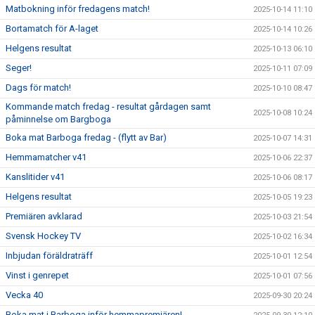
Matbokning inför fredagens match!
2025-10-14 11:10
Bortamatch för A-laget
2025-10-14 10:26
Helgens resultat
2025-10-13 06:10
Seger!
2025-10-11 07:09
Dags för match!
2025-10-10 08:47
Kommande match fredag - resultat gårdagen samt
2025-10-08 10:24
påminnelse om Bargboga
Boka mat Barboga fredag - (flytt av Bar)
2025-10-07 14:31
Hemmamatcher v41
2025-10-06 22:37
Kanslitider v41
2025-10-06 08:17
Helgens resultat
2025-10-05 19:23
Premiären avklarad
2025-10-03 21:54
Svensk Hockey TV
2025-10-02 16:34
Inbjudan föräldraträff
2025-10-01 12:54
Vinst i genrepet
2025-10-01 07:56
Vecka 40
2025-09-30 20:24
Boka mat i Barboga inför hemmapremiären!