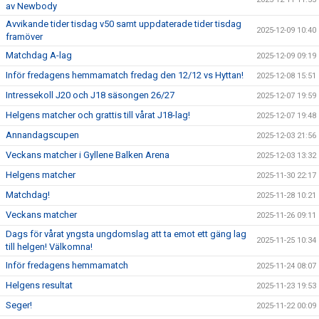
av Newbody
Avvikande tider tisdag v50 samt uppdaterade tider tisdag
2025-12-09 10:40
framöver
Matchdag A-lag
2025-12-09 09:19
Inför fredagens hemmamatch fredag den 12/12 vs Hyttan!
2025-12-08 15:51
Intressekoll J20 och J18 säsongen 26/27
2025-12-07 19:59
Helgens matcher och grattis till vårat J18-lag!
2025-12-07 19:48
Annandagscupen
2025-12-03 21:56
Veckans matcher i Gyllene Balken Arena
2025-12-03 13:32
Helgens matcher
2025-11-30 22:17
Matchdag!
2025-11-28 10:21
Veckans matcher
2025-11-26 09:11
Dags för vårat yngsta ungdomslag att ta emot ett gäng lag
2025-11-25 10:34
till helgen! Välkomna!
Inför fredagens hemmamatch
2025-11-24 08:07
Helgens resultat
2025-11-23 19:53
Seger!
2025-11-22 00:09