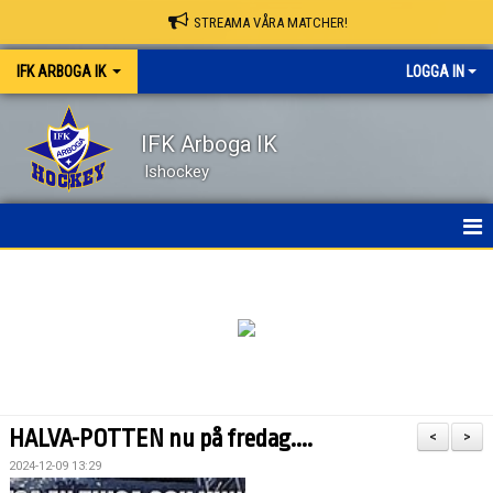
STREAMA VÅRA MATCHER!
IFK ARBOGA IK
LOGGA IN
IFK Arboga IK
Ishockey
NYHETER
HEM
OM KLUBBEN
KONTAKT
HALVA-POTTEN nu på fredag....
<
>
KALENDER
2024-12-09 13:29