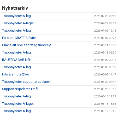
Nyhetsarkiv
SUPPORTERKLUBBEN
Truppnyheter A-lag
2026-07-25 08:48
MEDLEMSSKAP
Truppnyheter A-laget
2026-07-22 08:59
Truppnyheter A-lag
2026-07-09 12:13
ENKRONASMATCH 2026
Ett stort GRATTIS Putte !!
2026-07-07 22:27
Chans att spela företagshockey!
2026-06-11 13:18
Truppnyheter A-lag
2026-06-11 06:50
BAUERDAGAR NEH
2026-06-09 20:13
Truppnyheter A-lag
2026-06-03 06:51
Info årsmöte 25/6
2026-06-02 11:47
Truppnyheter supporterspelaren
2026-05-27 07:41
Supporterspelaren i mål
2026-05-26 15:11
Truppnyheter A-lag
2026-05-18 12:59
Truppnyheter A-laget
2026-05-13 18:53
Truppnyheter A-lag
2026-05-12 13:46