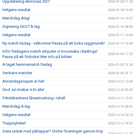
Uppdatering eknronas 20/1
2026-01-20 11:50
Helgens resultat
2026-01-18 19:49
Matchdag Alag!
2026-01-16 10:27
Signering 26/27 A-lag
2026-01-16 08:05
Helgens resultat
2026-01-11 19:45
Ny match tisdag - välkomna! Passa på att boka raggmunnk!
2026-01-11 19:40
Inför fredagens match erbjuder vi moussaka i BarBoga!
2026-01-06 17:32
Passa på att förboka! Mer info på bilden.
A-laget hemmamatch fredag
2026-01-05 21:24
Veckans matcher
2026-01-05 21:17
Annandagscupen är här!
2025-12-25 13:04
God Jul önskar vi Er alla!
2025-12-23 09:33
Fritidsbankens låneutrustning i ishall
2025-12-17 13:31
Matchdag A-lag
2025-12-16 08:41
Helgens resultat
2025-12-14 20:13
Truppnyheter!
2025-12-12 18:31
Sista rycket med julklappar? Stötta föreningen genom köp
2025-12-11 11:55