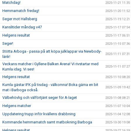
Matchdag!
2025-11-21 11:35
Hemmamatch fredag!
2025-11-20 11:52
Seger mot Hallsberg
2025-11-19 12:21
Kanslitider måndag v47
2025-11-17 07:54
Helgens resultat
2025-11-17 06:51
Seger!
2025-11-15 07:36
Stötta Arboga - passa på att köpa julklappar via Newbody-
2025-11-11 07:31
länk!
Veckans matcher i Gyllene Balken Arena! Vi rivstartar med
2025-11-11 07:27
Kumla idag. Vi ses!
Helgens resultat
2025-11-10 08:20
Kumla gästar IFK på tisdag - välkomna! Boka gärna en bit
2025-11-09 19:42
mat i Barboga också.
Välbehövlig och välförtjänt seger för A-laget
2025-11-08 08:21
Helgens matcher
2025-11-07 10:04
Uppdatering trupp inför kvällens drabbning
2025-11-04 12:08
Kommande hemmamatch samt matbokning Barboga
2025-10-30 19:08
Helgens resultat
2025-10-27 16:59