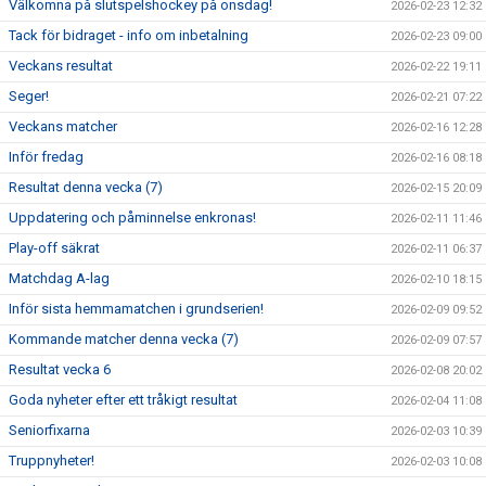
Välkomna på slutspelshockey på onsdag!
2026-02-23 12:32
Tack för bidraget - info om inbetalning
2026-02-23 09:00
Veckans resultat
2026-02-22 19:11
Seger!
2026-02-21 07:22
Veckans matcher
2026-02-16 12:28
Inför fredag
2026-02-16 08:18
Resultat denna vecka (7)
2026-02-15 20:09
Uppdatering och påminnelse enkronas!
2026-02-11 11:46
Play-off säkrat
2026-02-11 06:37
Matchdag A-lag
2026-02-10 18:15
Inför sista hemmamatchen i grundserien!
2026-02-09 09:52
Kommande matcher denna vecka (7)
2026-02-09 07:57
Resultat vecka 6
2026-02-08 20:02
Goda nyheter efter ett tråkigt resultat
2026-02-04 11:08
Seniorfixarna
2026-02-03 10:39
Truppnyheter!
2026-02-03 10:08