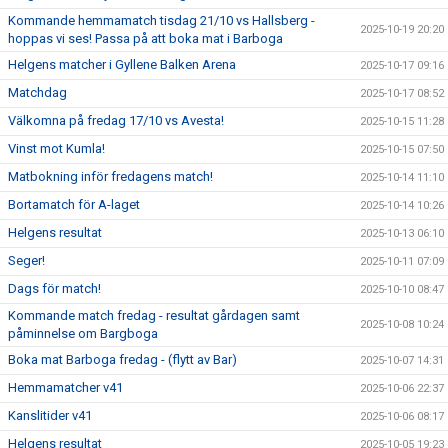
Kommande hemmamatch tisdag 21/10 vs Hallsberg -
2025-10-19 20:20
hoppas vi ses! Passa på att boka mat i Barboga
Helgens matcher i Gyllene Balken Arena
2025-10-17 09:16
Matchdag
2025-10-17 08:52
Välkomna på fredag 17/10 vs Avesta!
2025-10-15 11:28
Vinst mot Kumla!
2025-10-15 07:50
Matbokning inför fredagens match!
2025-10-14 11:10
Bortamatch för A-laget
2025-10-14 10:26
Helgens resultat
2025-10-13 06:10
Seger!
2025-10-11 07:09
Dags för match!
2025-10-10 08:47
Kommande match fredag - resultat gårdagen samt
2025-10-08 10:24
påminnelse om Bargboga
Boka mat Barboga fredag - (flytt av Bar)
2025-10-07 14:31
Hemmamatcher v41
2025-10-06 22:37
Kanslitider v41
2025-10-06 08:17
Helgens resultat
2025-10-05 19:23