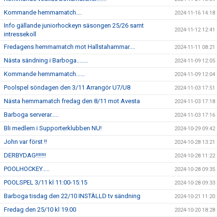
Kommande hemmamatch....
2024-11-16 14:18
Info gällande juniorhockeyn säsongen 25/26 samt
2024-11-12 12:41
intressekoll
Fredagens hemmamatch mot Hallstahammar....
2024-11-11 08:21
Nästa sändning i Barboga........
2024-11-09 12:05
Kommande hemmamatch......
2024-11-09 12:04
Poolspel söndagen den 3/11 Arrangör U7/U8
2024-11-03 17:51
Nästa hemmamatch fredag den 8/11 mot Avesta
2024-11-03 17:18
Barboga serverar.....
2024-11-03 17:16
Bli medlem i Supporterklubben NU!
2024-10-29 09:42
John var först !!
2024-10-28 13:21
DERBYDAG!!!!!!!
2024-10-28 11:22
POOLHOCKEY.....
2024-10-28 09:35
POOLSPEL 3/11 kl 11:00-15:15
2024-10-28 09:33
Barboga tisdag den 22/10 INSTÄLLD tv sändning
2024-10-21 11:20
Fredag den 25/10 kl 19.00
2024-10-20 18:28