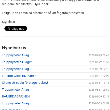
DOKUMENT
redigera i tabeller typ "Hyra loger"
Enligt SportAdmin så arbetar de på att åtgärda problemen.
VÅRA LAG
Styrelsen
MATCHER
ISSCHEMA
BOKA LOGE OCH MAT
Nyhetsarkiv
Truppnyheter A-lag
2026-07-25 08:48
DEN BLÅVITA VÄGEN
Truppnyheter A-laget
2026-07-22 08:59
BILJETTER
Truppnyheter A-lag
2026-07-09 12:13
Ett stort GRATTIS Putte !!
2026-07-07 22:27
BLI HOCKEYDOMARE
Chans att spela företagshockey!
2026-06-11 13:18
A-LAGETS MATCHER 25/26
Truppnyheter A-lag
2026-06-11 06:50
BAUERDAGAR NEH
2026-06-09 20:13
SVENSK HOCKEYTV
Truppnyheter A-lag
2026-06-03 06:51
KLUBBPROFIL