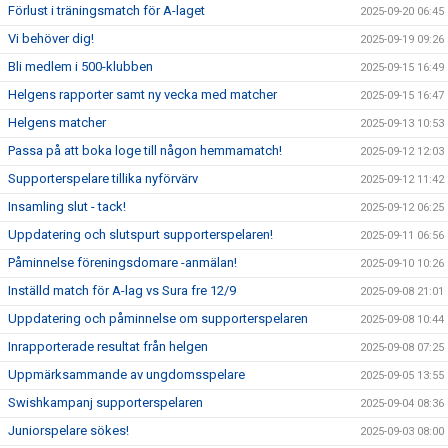
Förlust i träningsmatch för A-laget
2025-09-20 06:45
Vi behöver dig!
2025-09-19 09:26
Bli medlem i 500-klubben
2025-09-15 16:49
Helgens rapporter samt ny vecka med matcher
2025-09-15 16:47
Helgens matcher
2025-09-13 10:53
Passa på att boka loge till någon hemmamatch!
2025-09-12 12:03
Supporterspelare tillika nyförvärv
2025-09-12 11:42
Insamling slut - tack!
2025-09-12 06:25
Uppdatering och slutspurt supporterspelaren!
2025-09-11 06:56
Påminnelse föreningsdomare -anmälan!
2025-09-10 10:26
Inställd match för A-lag vs Sura fre 12/9
2025-09-08 21:01
Uppdatering och påminnelse om supporterspelaren
2025-09-08 10:44
Inrapporterade resultat från helgen
2025-09-08 07:25
Uppmärksammande av ungdomsspelare
2025-09-05 13:55
Swishkampanj supporterspelaren
2025-09-04 08:36
Juniorspelare sökes!
2025-09-03 08:00