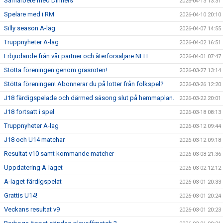
Samarbete med Dinners
2026-04-13 13:31
Spelare med i RM
2026-04-10 20:10
Silly season A-lag
2026-04-07 14:55
Truppnyheter A-lag
2026-04-02 16:51
Erbjudande från vår partner och återförsäljare NEH
2026-04-01 07:47
Stötta föreningen genom gräsroten!
2026-03-27 13:14
Stötta föreningen! Abonnerar du på lotter från folkspel?
2026-03-26 12:20
J18 färdigspelade och därmed säsong slut på hemmaplan.
2026-03-22 20:01
J18 fortsatt i spel
2026-03-18 08:13
Truppnyheter A-lag
2026-03-12 09:44
J18 och U14 matchar
2026-03-12 09:18
Resultat v10 samt kommande matcher
2026-03-08 21:36
Uppdatering A-laget
2026-03-02 12:12
A-laget färdigspelat
2026-03-01 20:33
Grattis U14!
2026-03-01 20:24
Veckans resultat v9
2026-03-01 20:23