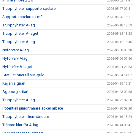
Info årsmöte 25/6
2026-06-02 11:47
Truppnyheter supporterspelaren
2026-05-27 07:41
SUPPORTERKLUBBEN
Supporterspelaren i mål
2026-05-26 15:11
MEDLEMSSKAP
Truppnyheter A-lag
2026-05-18 12:59
Truppnyheter A-laget
2026-05-13 18:53
ENKRONASMATCH 2026
Truppnyheter A-lag
2026-05-12 13:46
Nyförvärv A-lag
2026-05-08 08:18
Nyförvärv Alag
2026-05-06 07:56
Nyförvärv A-laget
2026-05-04 20:53
Gratulationer till VM-guld!
2026-05-04 14:07
Kajjan signar!
2026-04-25 16:21
Ageborg kritar!
2026-04-23 09:58
Truppnyheter A-lag
2026-04-22 07:50
Potentiell juniortränare söker arbete
2026-04-20 09:20
Truppnyheter - hemvändare
2026-04-16 18:24
Tränare klar för A-lag
2026-04-14 06:41