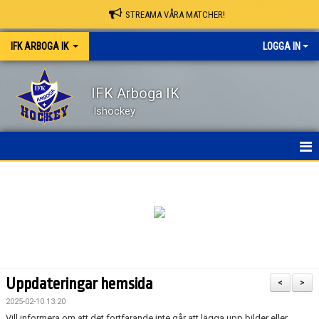
STREAMA VÅRA MATCHER!
IFK ARBOGA IK
LOGGA IN
IFK Arboga IK
Ishockey
NYHETER
HEM
OM KLUBBEN
KONTAKT
Uppdateringar hemsida
<
>
KALENDER
2025-02-10 13:20
Vill informera om att det fortfarande inte går att lägga upp bilder eller