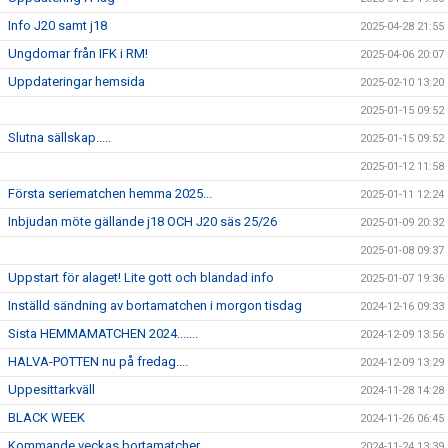
Info J20 samt j18
2025-04-28 21:55
Ungdomar från IFK i RM!
2025-04-06 20:07
Uppdateringar hemsida
2025-02-10 13:20
2025-01-15 09:52
Slutna sällskap.....
2025-01-15 09:52
2025-01-12 11:58
Första seriematchen hemma 2025...
2025-01-11 12:24
Inbjudan möte gällande j18 OCH J20 säs 25/26
2025-01-09 20:32
2025-01-08 09:37
Uppstart för alaget! Lite gott och blandad info
2025-01-07 19:36
Inställd sändning av bortamatchen i morgon tisdag
2024-12-16 09:33
Sista HEMMAMATCHEN 2024.......
2024-12-09 13:56
HALVA-POTTEN nu på fredag....
2024-12-09 13:29
Uppesittarkväll
2024-11-28 14:28
BLACK WEEK
2024-11-26 06:45
Kommande veckas bortamatcher.......
2024-11-24 13:39