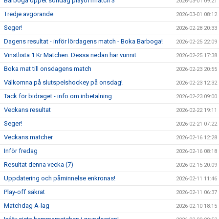
Barboga öppet söndag playoffmatch 3
2026-03-01 09:21
Tredje avgörande
2026-03-01 08:12
Seger!
2026-02-28 20:33
Dagens resultat - inför lördagens match - Boka Barboga!
2026-02-25 22:09
Vinstlista 1 Kr Matchen. Dessa nedan har vunnit
2026-02-25 17:38
Boka mat till onsdagens match
2026-02-23 20:55
Välkomna på slutspelshockey på onsdag!
2026-02-23 12:32
Tack för bidraget - info om inbetalning
2026-02-23 09:00
Veckans resultat
2026-02-22 19:11
Seger!
2026-02-21 07:22
Veckans matcher
2026-02-16 12:28
Inför fredag
2026-02-16 08:18
Resultat denna vecka (7)
2026-02-15 20:09
Uppdatering och påminnelse enkronas!
2026-02-11 11:46
Play-off säkrat
2026-02-11 06:37
Matchdag A-lag
2026-02-10 18:15