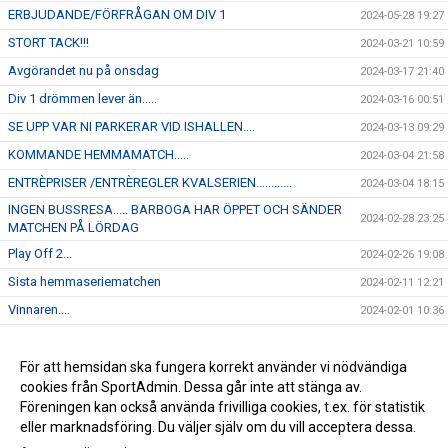
ERBJUDANDE/FÖRFRÅGAN OM DIV 1
2024-05-28 19:27
STORT TACK!!!
2024-03-21 10:59
Avgörandet nu på onsdag
2024-03-17 21:40
Div 1 drömmen lever än.....
2024-03-16 00:51
SE UPP VAR NI PARKERAR VID ISHALLEN....
2024-03-13 09:29
KOMMANDE HEMMAMATCH.....
2024-03-04 21:58
ENTRÈPRISER /ENTRÈREGLER KVALSERIEN............
2024-03-04 18:15
INGEN BUSSRESA..... BARBOGA HAR ÖPPET OCH SÄNDER
2024-02-28 23:25
MATCHEN PÅ LÖRDAG
Play Off 2...
2024-02-26 19:08
Sista hemmaseriematchen
2024-02-11 12:21
Vinnaren....
2024-02-01 10:36
I morgon onsdag åker J-18 på bortamatch till Forshaga
2024-01-30 12:04
Kommande hemmamatch.....
För att hemsidan ska fungera korrekt använder vi nödvändiga
2024-01-22 12:45
cookies från SportAdmin. Dessa går inte att stänga av.
NYHET...
2024-01-16 16:23
Föreningen kan också använda frivilliga cookies, t.ex. för statistik
eller marknadsföring. Du väljer själv om du vill acceptera dessa.