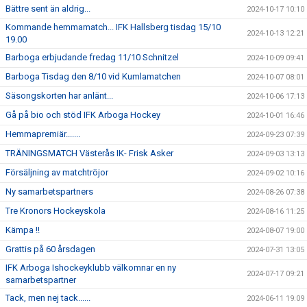
Bättre sent än aldrig...
2024-10-17 10:10
Kommande hemmamatch... IFK Hallsberg tisdag 15/10
2024-10-13 12:21
19.00
Barboga erbjudande fredag 11/10 Schnitzel
2024-10-09 09:41
Barboga Tisdag den 8/10 vid Kumlamatchen
2024-10-07 08:01
Säsongskorten har anlänt...
2024-10-06 17:13
Gå på bio och stöd IFK Arboga Hockey
2024-10-01 16:46
Hemmapremiär.......
2024-09-23 07:39
TRÄNINGSMATCH Västerås IK- Frisk Asker
2024-09-03 13:13
Försäljning av matchtröjor
2024-09-02 10:16
Ny samarbetspartners
2024-08-26 07:38
Tre Kronors Hockeyskola
2024-08-16 11:25
Kämpa !!
2024-08-07 19:00
Grattis på 60 årsdagen
2024-07-31 13:05
IFK Arboga Ishockeyklubb välkomnar en ny
2024-07-17 09:21
samarbetspartner
Tack, men nej tack......
2024-06-11 19:09