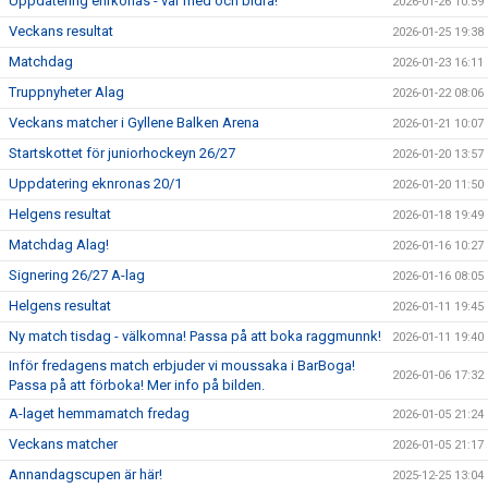
Uppdatering enrkonas - var med och bidra!
2026-01-26 10:59
Veckans resultat
2026-01-25 19:38
Matchdag
2026-01-23 16:11
Truppnyheter Alag
2026-01-22 08:06
Veckans matcher i Gyllene Balken Arena
2026-01-21 10:07
Startskottet för juniorhockeyn 26/27
2026-01-20 13:57
Uppdatering eknronas 20/1
2026-01-20 11:50
Helgens resultat
2026-01-18 19:49
Matchdag Alag!
2026-01-16 10:27
Signering 26/27 A-lag
2026-01-16 08:05
Helgens resultat
2026-01-11 19:45
Ny match tisdag - välkomna! Passa på att boka raggmunnk!
2026-01-11 19:40
Inför fredagens match erbjuder vi moussaka i BarBoga!
2026-01-06 17:32
Passa på att förboka! Mer info på bilden.
A-laget hemmamatch fredag
2026-01-05 21:24
Veckans matcher
2026-01-05 21:17
Annandagscupen är här!
2025-12-25 13:04