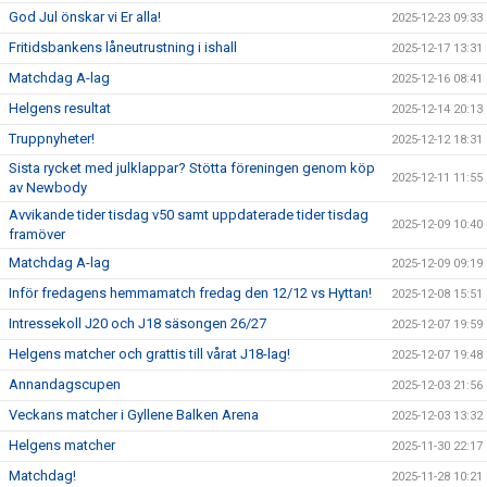
God Jul önskar vi Er alla!
2025-12-23 09:33
Fritidsbankens låneutrustning i ishall
2025-12-17 13:31
Matchdag A-lag
2025-12-16 08:41
Helgens resultat
2025-12-14 20:13
Truppnyheter!
2025-12-12 18:31
Sista rycket med julklappar? Stötta föreningen genom köp
2025-12-11 11:55
av Newbody
Avvikande tider tisdag v50 samt uppdaterade tider tisdag
2025-12-09 10:40
framöver
Matchdag A-lag
2025-12-09 09:19
Inför fredagens hemmamatch fredag den 12/12 vs Hyttan!
2025-12-08 15:51
Intressekoll J20 och J18 säsongen 26/27
2025-12-07 19:59
Helgens matcher och grattis till vårat J18-lag!
2025-12-07 19:48
Annandagscupen
2025-12-03 21:56
Veckans matcher i Gyllene Balken Arena
2025-12-03 13:32
Helgens matcher
2025-11-30 22:17
Matchdag!
2025-11-28 10:21