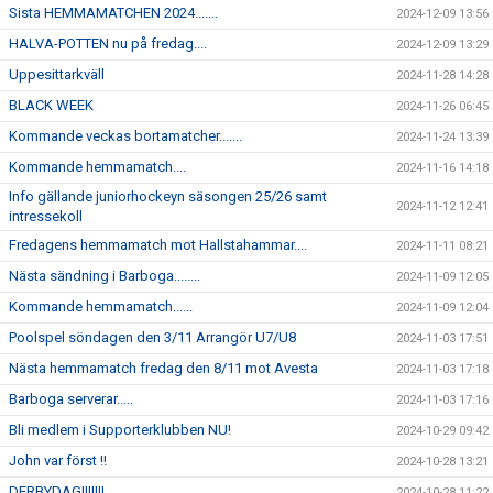
Sista HEMMAMATCHEN 2024.......
2024-12-09 13:56
HALVA-POTTEN nu på fredag....
2024-12-09 13:29
Uppesittarkväll
2024-11-28 14:28
BLACK WEEK
2024-11-26 06:45
Kommande veckas bortamatcher.......
2024-11-24 13:39
Kommande hemmamatch....
2024-11-16 14:18
Info gällande juniorhockeyn säsongen 25/26 samt
2024-11-12 12:41
intressekoll
Fredagens hemmamatch mot Hallstahammar....
2024-11-11 08:21
Nästa sändning i Barboga........
2024-11-09 12:05
Kommande hemmamatch......
2024-11-09 12:04
Poolspel söndagen den 3/11 Arrangör U7/U8
2024-11-03 17:51
Nästa hemmamatch fredag den 8/11 mot Avesta
2024-11-03 17:18
Barboga serverar.....
2024-11-03 17:16
Bli medlem i Supporterklubben NU!
2024-10-29 09:42
John var först !!
2024-10-28 13:21
DERBYDAG!!!!!!!
2024-10-28 11:22