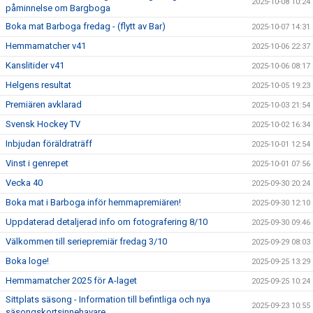
2025-10-08 10:24
påminnelse om Bargboga
Boka mat Barboga fredag - (flytt av Bar)
2025-10-07 14:31
Hemmamatcher v41
2025-10-06 22:37
Kanslitider v41
2025-10-06 08:17
Helgens resultat
2025-10-05 19:23
Premiären avklarad
2025-10-03 21:54
Svensk Hockey TV
2025-10-02 16:34
Inbjudan föräldraträff
2025-10-01 12:54
Vinst i genrepet
2025-10-01 07:56
Vecka 40
2025-09-30 20:24
Boka mat i Barboga inför hemmapremiären!
2025-09-30 12:10
Uppdaterad detaljerad info om fotografering 8/10
2025-09-30 09:46
Välkommen till seriepremiär fredag 3/10
2025-09-29 08:03
Boka loge!
2025-09-25 13:29
Hemmamatcher 2025 för A-laget
2025-09-25 10:24
Sittplats säsong - Information till befintliga och nya
2025-09-23 10:55
säsongskortsinnehavare.