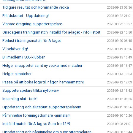
Tidigare resultat och kommande vecka
2025-09-23 06:36
Fritidskortet - Uppdatering!
2025-09-22 21:01
Vinnare dragning supporterspelare
2025-09-22 13:27
Onsdagens träningsmatch inställd för a-laget - info i stort
2025-09-22 10:50
Förlust i träningsmatch för A-laget
2025-09-20 06:45
Vi behöver dig!
2025-09-19 09:26
Bli medlem i 500-klubben
2025-09-15 16:49
Helgens rapporter samt ny vecka med matcher
2025-09-15 16:47
Helgens matcher
2025-09-13 10:53
Passa på att boka loge till någon hemmamatch!
2025-09-12 12:03
Supporterspelare tillika nyförvärv
2025-09-12 11:42
Insamling slut - tack!
2025-09-12 06:25
Uppdatering och slutspurt supporterspelaren!
2025-09-11 06:56
Påminnelse föreningsdomare -anmälan!
2025-09-10 10:26
Inställd match för A-lag vs Sura fre 12/9
2025-09-08 21:01
Uppdatering och påminnelse om supporterspelaren
2025-09-08 10:44