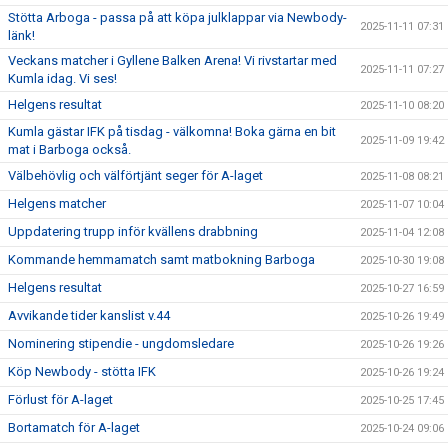
Stötta Arboga - passa på att köpa julklappar via Newbody-
2025-11-11 07:31
länk!
Veckans matcher i Gyllene Balken Arena! Vi rivstartar med
2025-11-11 07:27
Kumla idag. Vi ses!
Helgens resultat
2025-11-10 08:20
Kumla gästar IFK på tisdag - välkomna! Boka gärna en bit
2025-11-09 19:42
mat i Barboga också.
Välbehövlig och välförtjänt seger för A-laget
2025-11-08 08:21
Helgens matcher
2025-11-07 10:04
Uppdatering trupp inför kvällens drabbning
2025-11-04 12:08
Kommande hemmamatch samt matbokning Barboga
2025-10-30 19:08
Helgens resultat
2025-10-27 16:59
Avvikande tider kanslist v.44
2025-10-26 19:49
Nominering stipendie - ungdomsledare
2025-10-26 19:26
Köp Newbody - stötta IFK
2025-10-26 19:24
Förlust för A-laget
2025-10-25 17:45
Bortamatch för A-laget
2025-10-24 09:06