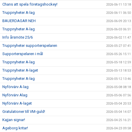
Chans att spela företagshockey!
2026-06-11 13:18
SUPPORTERKLUBBEN
Truppnyheter A-lag
2026-06-11 06:50
BAUERDAGAR NEH
2026-06-09 20:13
MEDLEMSSKAP
Truppnyheter A-lag
2026-06-03 06:51
ENKRONASMATCH 2026
Info årsmöte 25/6
2026-06-02 11:47
Truppnyheter supporterspelaren
2026-05-27 07:41
Supporterspelaren i mål
2026-05-26 15:11
Truppnyheter A-lag
2026-05-18 12:59
Truppnyheter A-laget
2026-05-13 18:53
Truppnyheter A-lag
2026-05-12 13:46
Nyförvärv A-lag
2026-05-08 08:18
Nyförvärv Alag
2026-05-06 07:56
Nyförvärv A-laget
2026-05-04 20:53
Gratulationer till VM-guld!
2026-05-04 14:07
Kajjan signar!
2026-04-25 16:21
Ageborg kritar!
2026-04-23 09:58