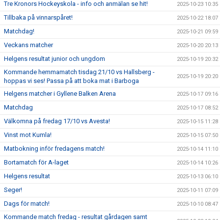
Tre Kronors Hockeyskola - info och anmälan se hit!
2025-10-23 10:35
Tillbaka på vinnarspåret!
2025-10-22 18:07
Matchdag!
2025-10-21 09:59
Veckans matcher
2025-10-20 20:13
Helgens resultat junior och ungdom
2025-10-19 20:32
Kommande hemmamatch tisdag 21/10 vs Hallsberg -
2025-10-19 20:20
hoppas vi ses! Passa på att boka mat i Barboga
Helgens matcher i Gyllene Balken Arena
2025-10-17 09:16
Matchdag
2025-10-17 08:52
Välkomna på fredag 17/10 vs Avesta!
2025-10-15 11:28
Vinst mot Kumla!
2025-10-15 07:50
Matbokning inför fredagens match!
2025-10-14 11:10
Bortamatch för A-laget
2025-10-14 10:26
Helgens resultat
2025-10-13 06:10
Seger!
2025-10-11 07:09
Dags för match!
2025-10-10 08:47
Kommande match fredag - resultat gårdagen samt