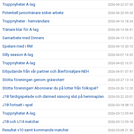
Truppnyheter A-lag
2026-04-22 07:50
Potentiell juniortränare söker arbete
2026-04-20 09:20
Truppnyheter - hemvändare
2026-04-16 18:24
Tränare klar för A-lag
2026-04-14 06:41
Samarbete med Dinners
2026-04-13 13:31
Spelare med i RM
2026-04-10 20:10
Silly season A-lag
2026-04-07 14:55
Truppnyheter A-lag
2026-04-02 16:51
Erbjudande från vår partner och återförsäljare NEH
2026-04-01 07:47
Stötta föreningen genom gräsroten!
2026-03-27 13:14
Stötta föreningen! Abonnerar du på lotter från folkspel?
2026-03-26 12:20
J18 färdigspelade och därmed säsong slut på hemmaplan.
2026-03-22 20:01
J18 fortsatt i spel
2026-03-18 08:13
Truppnyheter A-lag
2026-03-12 09:44
J18 och U14 matchar
2026-03-12 09:18
Resultat v10 samt kommande matcher
2026-03-08 21:36