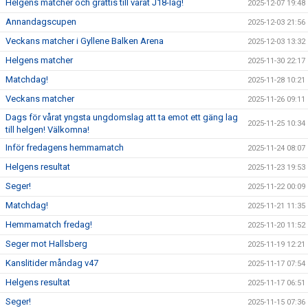
Helgens matcher och grattis till vårat J18-lag!
2025-12-07 19:48
Annandagscupen
2025-12-03 21:56
Veckans matcher i Gyllene Balken Arena
2025-12-03 13:32
Helgens matcher
2025-11-30 22:17
Matchdag!
2025-11-28 10:21
Veckans matcher
2025-11-26 09:11
Dags för vårat yngsta ungdomslag att ta emot ett gäng lag
2025-11-25 10:34
till helgen! Välkomna!
Inför fredagens hemmamatch
2025-11-24 08:07
Helgens resultat
2025-11-23 19:53
Seger!
2025-11-22 00:09
Matchdag!
2025-11-21 11:35
Hemmamatch fredag!
2025-11-20 11:52
Seger mot Hallsberg
2025-11-19 12:21
Kanslitider måndag v47
2025-11-17 07:54
Helgens resultat
2025-11-17 06:51
Seger!
2025-11-15 07:36