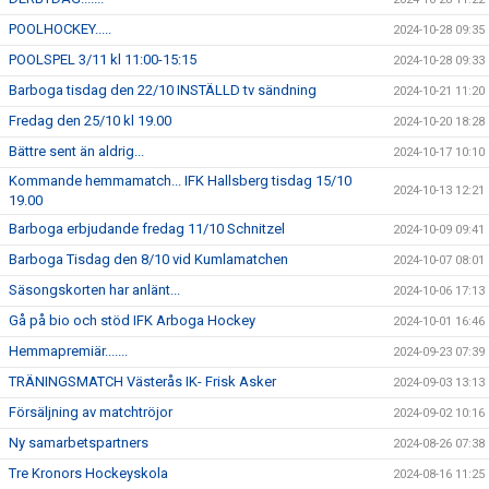
POOLHOCKEY.....
2024-10-28 09:35
POOLSPEL 3/11 kl 11:00-15:15
2024-10-28 09:33
Barboga tisdag den 22/10 INSTÄLLD tv sändning
2024-10-21 11:20
Fredag den 25/10 kl 19.00
2024-10-20 18:28
Bättre sent än aldrig...
2024-10-17 10:10
Kommande hemmamatch... IFK Hallsberg tisdag 15/10
2024-10-13 12:21
19.00
Barboga erbjudande fredag 11/10 Schnitzel
2024-10-09 09:41
Barboga Tisdag den 8/10 vid Kumlamatchen
2024-10-07 08:01
Säsongskorten har anlänt...
2024-10-06 17:13
Gå på bio och stöd IFK Arboga Hockey
2024-10-01 16:46
Hemmapremiär.......
2024-09-23 07:39
TRÄNINGSMATCH Västerås IK- Frisk Asker
2024-09-03 13:13
Försäljning av matchtröjor
2024-09-02 10:16
Ny samarbetspartners
2024-08-26 07:38
Tre Kronors Hockeyskola
2024-08-16 11:25