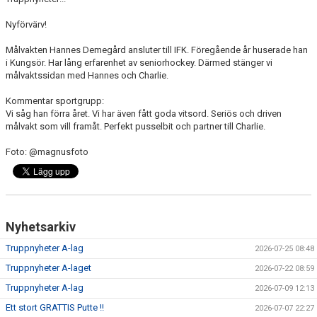
DOKUMENT
Nyförvärv!
VÅRA LAG
Målvakten Hannes Demegård ansluter till IFK. Föregående år huserade han
i Kungsör. Har lång erfarenhet av seniorhockey. Därmed stänger vi
MATCHER
målvaktssidan med Hannes och Charlie.
ISSCHEMA
Kommentar sportgrupp:
Vi såg han förra året. Vi har även fått goda vitsord. Seriös och driven
målvakt som vill framåt. Perfekt pusselbit och partner till Charlie.
BOKA LOGE OCH MAT
Foto: @magnusfoto
DEN BLÅVITA VÄGEN
BILJETTER
BLI HOCKEYDOMARE
Nyhetsarkiv
Truppnyheter A-lag
2026-07-25 08:48
A-LAGETS MATCHER 25/26
Truppnyheter A-laget
2026-07-22 08:59
SVENSK HOCKEYTV
Truppnyheter A-lag
2026-07-09 12:13
Ett stort GRATTIS Putte !!
2026-07-07 22:27
KLUBBPROFIL