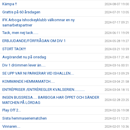
Kämpa !!
2024-08-07 19:00
Grattis på 60 årsdagen
2024-07-31 13:05
IFK Arboga Ishockeyklubb välkomnar en ny
2024-07-17 09:21
samarbetspartner
Tack, men nej tack......
2024-06-11 19:09
ERBJUDANDE/FÖRFRÅGAN OM DIV 1
2024-05-28 19:27
STORT TACK!!!
2024-03-21 10:59
Avgörandet nu på onsdag
2024-03-17 21:40
Div 1 drömmen lever än.....
2024-03-16 00:51
SE UPP VAR NI PARKERAR VID ISHALLEN....
2024-03-13 09:29
KOMMANDE HEMMAMATCH.....
2024-03-04 21:58
ENTRÈPRISER /ENTRÈREGLER KVALSERIEN............
2024-03-04 18:15
INGEN BUSSRESA..... BARBOGA HAR ÖPPET OCH SÄNDER
2024-02-28 23:25
MATCHEN PÅ LÖRDAG
Play Off 2...
2024-02-26 19:08
Sista hemmaseriematchen
2024-02-11 12:21
Vinnaren....
2024-02-01 10:36