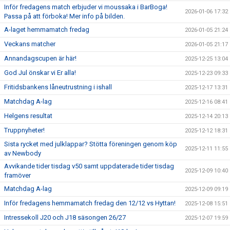
Inför fredagens match erbjuder vi moussaka i BarBoga!
2026-01-06 17:32
Passa på att förboka! Mer info på bilden.
A-laget hemmamatch fredag
2026-01-05 21:24
Veckans matcher
2026-01-05 21:17
Annandagscupen är här!
2025-12-25 13:04
God Jul önskar vi Er alla!
2025-12-23 09:33
Fritidsbankens låneutrustning i ishall
2025-12-17 13:31
Matchdag A-lag
2025-12-16 08:41
Helgens resultat
2025-12-14 20:13
Truppnyheter!
2025-12-12 18:31
Sista rycket med julklappar? Stötta föreningen genom köp
2025-12-11 11:55
av Newbody
Avvikande tider tisdag v50 samt uppdaterade tider tisdag
2025-12-09 10:40
framöver
Matchdag A-lag
2025-12-09 09:19
Inför fredagens hemmamatch fredag den 12/12 vs Hyttan!
2025-12-08 15:51
Intressekoll J20 och J18 säsongen 26/27
2025-12-07 19:59