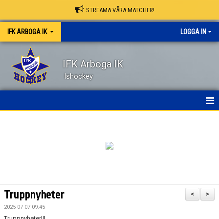
STREAMA VÅRA MATCHER!
IFK ARBOGA IK
LOGGA IN
IFK Arboga IK
Ishockey
NYHETER
HEM
OM KLUBBEN
KONTAKT
Truppnyheter
<
>
KALENDER
2025-07-07 09:45
Truppnyheter!!!