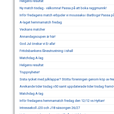
Helgens resultat
Ny match tisdag - välkomna! Passa på att boka raggmunnk!
Inför fredagens match erbjuder vi moussaka i BarBoga! Passa på 
A-laget hemmamatch fredag
Veckans matcher
Annandagscupen är här!
God Jul önskar vi Er alla!
Fritidsbankens låneutrustning i ishall
Matchdag A-lag
Helgens resultat
Truppnyheter!
Sista rycket med julklappar? Stötta föreningen genom köp av 
Avvikande tider tisdag v50 samt uppdaterade tider tisdag framö
Matchdag A-lag
Inför fredagens hemmamatch fredag den 12/12 vs Hyttan!
Intressekoll J20 och J18 säsongen 26/27