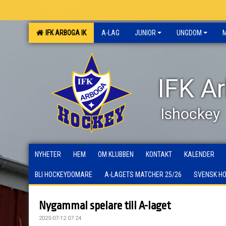
IFK ARBOGA IK
A-LAG
JUNIOR
UNGDOM
IFK A
Ishockey
NYHETER
HEM
OM KLUBBEN
KONTAKT
KALENDER
BLI HOCKEYDOMARE
A-LAGETS MATCHER 25/26
SVENSK H
Nygammal spelare till A-laget
2025-07-12 07:24