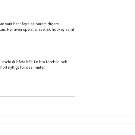
m varit här några sejourer tidigare.
tan. Har även spelat allsvensk hockey samt
 spela åt båda håll. En bra förebild och
t nyttigt för oss i vinter.