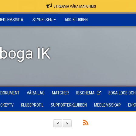
STREAMA VÅRA MATCHER!
MEDLEMSSIDA
STYRELSEN
500-KLUBBEN
rboga IK
DOKUMENT
VÅRA LAG
MATCHER
ISSCHEMA
BOKA LOGE OCH
OCKEYTV
KLUBBPROFIL
SUPPORTERKLUBBEN
MEDLEMSSKAP
ENK
<
>