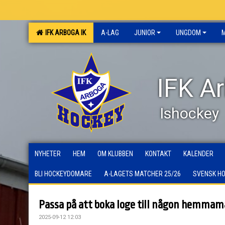
IFK ARBOGA IK
A-LAG
JUNIOR
UNGDOM
IFK A
Ishockey
NYHETER
HEM
OM KLUBBEN
KONTAKT
KALENDER
BLI HOCKEYDOMARE
A-LAGETS MATCHER 25/26
SVENSK H
Passa på att boka loge till någon hemmam
2025-09-12 12:03