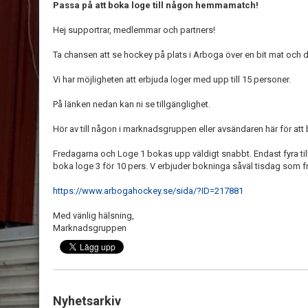
Passa på att boka loge till någon hemmamatch!
Hej supportrar, medlemmar och partners!
Ta chansen att se hockey på plats i Arboga över en bit mat och dry
Vi har möjligheten att erbjuda loger med upp till 15 personer.
På länken nedan kan ni se tillgänglighet.
Hör av till någon i marknadsgruppen eller avsändaren här för att
Fredagarna och Loge 1 bokas upp väldigt snabbt. Endast fyra tillf
boka loge 3 för 10 pers. V erbjuder bokninga såväl tisdag som f
https://www.arbogahockey.se/sida/?ID=217881
Med vänlig hälsning,
Marknadsgruppen
Nyhetsarkiv