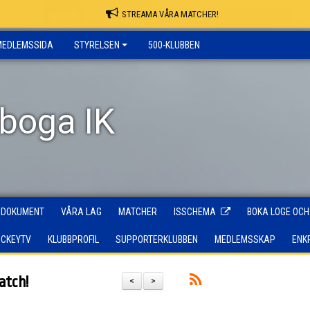
STREAMA VÅRA MATCHER!
MEDLEMSSIDA
STYRELSEN
500-KLUBBEN
rboga IK
DOKUMENT
VÅRA LAG
MATCHER
ISSCHEMA
BOKA LOGE OCH
OCKEYTV
KLUBBPROFIL
SUPPORTERKLUBBEN
MEDLEMSSKAP
ENK
atch!
<
>