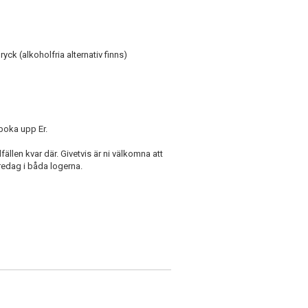
ck (alkoholfria alternativ finns)
 boka upp Er.
ällen kvar där. Givetvis är ni välkomna att
redag i båda logerna.