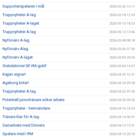
Supporterspelaren i mål
2026-05-26 15:11
SUPPORTERKLUBBEN
Truppnyheter A-lag
2026-05-18 12:59
Truppnyheter A-laget
2026-05-13 18:53
MEDLEMSSKAP
Truppnyheter A-lag
2026-05-12 13:46
ENKRONASMATCH 2026
Nyförvärv A-lag
2026-05-08 08:18
Nyförvärv Alag
2026-05-06 07:56
Nyförvärv A-laget
2026-05-04 20:53
Gratulationer till VM-guld!
2026-05-04 14:07
Kajjan signar!
2026-04-25 16:21
Ageborg kritar!
2026-04-23 09:58
Truppnyheter A-lag
2026-04-22 07:50
Potentiell juniortränare söker arbete
2026-04-20 09:20
Truppnyheter - hemvändare
2026-04-16 18:24
Tränare klar för A-lag
2026-04-14 06:41
Samarbete med Dinners
2026-04-13 13:31
Spelare med i RM
2026-04-10 20:10