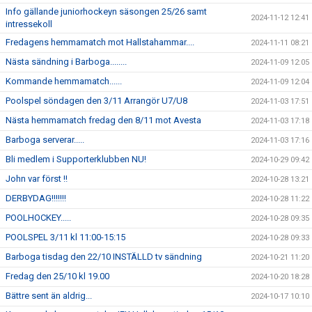
Info gällande juniorhockeyn säsongen 25/26 samt
2024-11-12 12:41
intressekoll
Fredagens hemmamatch mot Hallstahammar....
2024-11-11 08:21
Nästa sändning i Barboga........
2024-11-09 12:05
Kommande hemmamatch......
2024-11-09 12:04
Poolspel söndagen den 3/11 Arrangör U7/U8
2024-11-03 17:51
Nästa hemmamatch fredag den 8/11 mot Avesta
2024-11-03 17:18
Barboga serverar.....
2024-11-03 17:16
Bli medlem i Supporterklubben NU!
2024-10-29 09:42
John var först !!
2024-10-28 13:21
DERBYDAG!!!!!!!
2024-10-28 11:22
POOLHOCKEY.....
2024-10-28 09:35
POOLSPEL 3/11 kl 11:00-15:15
2024-10-28 09:33
Barboga tisdag den 22/10 INSTÄLLD tv sändning
2024-10-21 11:20
Fredag den 25/10 kl 19.00
2024-10-20 18:28
Bättre sent än aldrig...
2024-10-17 10:10