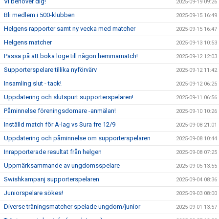
Vi behöver dig!
2025-09-19 09:26
Bli medlem i 500-klubben
2025-09-15 16:49
Helgens rapporter samt ny vecka med matcher
2025-09-15 16:47
Helgens matcher
2025-09-13 10:53
Passa på att boka loge till någon hemmamatch!
2025-09-12 12:03
Supporterspelare tillika nyförvärv
2025-09-12 11:42
Insamling slut - tack!
2025-09-12 06:25
Uppdatering och slutspurt supporterspelaren!
2025-09-11 06:56
Påminnelse föreningsdomare -anmälan!
2025-09-10 10:26
Inställd match för A-lag vs Sura fre 12/9
2025-09-08 21:01
Uppdatering och påminnelse om supporterspelaren
2025-09-08 10:44
Inrapporterade resultat från helgen
2025-09-08 07:25
Uppmärksammande av ungdomsspelare
2025-09-05 13:55
Swishkampanj supporterspelaren
2025-09-04 08:36
Juniorspelare sökes!
2025-09-03 08:00
Diverse träningsmatcher spelade ungdom/junior
2025-09-01 13:57