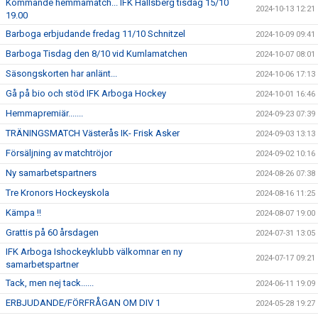
Kommande hemmamatch... IFK Hallsberg tisdag 15/10
2024-10-13 12:21
19.00
Barboga erbjudande fredag 11/10 Schnitzel
2024-10-09 09:41
Barboga Tisdag den 8/10 vid Kumlamatchen
2024-10-07 08:01
Säsongskorten har anlänt...
2024-10-06 17:13
Gå på bio och stöd IFK Arboga Hockey
2024-10-01 16:46
Hemmapremiär.......
2024-09-23 07:39
TRÄNINGSMATCH Västerås IK- Frisk Asker
2024-09-03 13:13
Försäljning av matchtröjor
2024-09-02 10:16
Ny samarbetspartners
2024-08-26 07:38
Tre Kronors Hockeyskola
2024-08-16 11:25
Kämpa !!
2024-08-07 19:00
Grattis på 60 årsdagen
2024-07-31 13:05
IFK Arboga Ishockeyklubb välkomnar en ny
2024-07-17 09:21
samarbetspartner
Tack, men nej tack......
2024-06-11 19:09
ERBJUDANDE/FÖRFRÅGAN OM DIV 1
2024-05-28 19:27