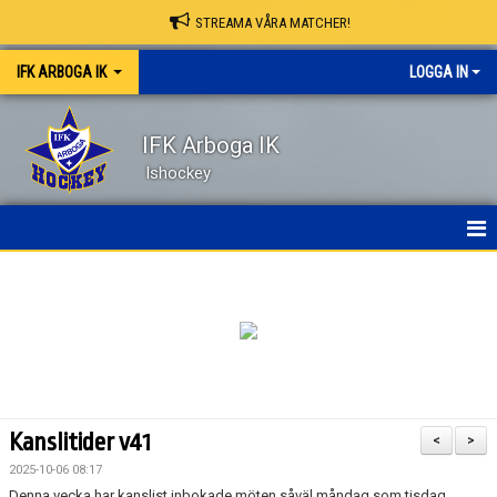
STREAMA VÅRA MATCHER!
IFK ARBOGA IK
LOGGA IN
IFK Arboga IK
Ishockey
NYHETER
HEM
OM KLUBBEN
KONTAKT
Kanslitider v41
<
>
KALENDER
2025-10-06 08:17
Denna vecka har kanslist inbokade möten såväl måndag som tisdag.