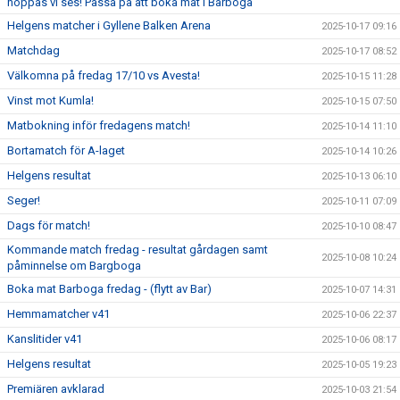
hoppas vi ses! Passa på att boka mat i Barboga
Helgens matcher i Gyllene Balken Arena
2025-10-17 09:16
Matchdag
2025-10-17 08:52
Välkomna på fredag 17/10 vs Avesta!
2025-10-15 11:28
Vinst mot Kumla!
2025-10-15 07:50
Matbokning inför fredagens match!
2025-10-14 11:10
Bortamatch för A-laget
2025-10-14 10:26
Helgens resultat
2025-10-13 06:10
Seger!
2025-10-11 07:09
Dags för match!
2025-10-10 08:47
Kommande match fredag - resultat gårdagen samt
2025-10-08 10:24
påminnelse om Bargboga
Boka mat Barboga fredag - (flytt av Bar)
2025-10-07 14:31
Hemmamatcher v41
2025-10-06 22:37
Kanslitider v41
2025-10-06 08:17
Helgens resultat
2025-10-05 19:23
Premiären avklarad
2025-10-03 21:54