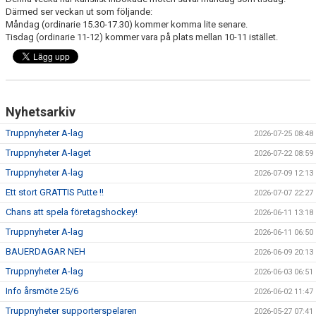
DOKUMENT
Därmed ser veckan ut som följande:
Måndag (ordinarie 15.30-17.30) kommer komma lite senare.
Tisdag (ordinarie 11-12) kommer vara på plats mellan 10-11 istället.
VÅRA LAG
MATCHER
ISSCHEMA
Nyhetsarkiv
BOKA LOGE OCH MAT
Truppnyheter A-lag
2026-07-25 08:48
Truppnyheter A-laget
2026-07-22 08:59
DEN BLÅVITA VÄGEN
Truppnyheter A-lag
2026-07-09 12:13
Ett stort GRATTIS Putte !!
BILJETTER
2026-07-07 22:27
Chans att spela företagshockey!
2026-06-11 13:18
BLI HOCKEYDOMARE
Truppnyheter A-lag
2026-06-11 06:50
BAUERDAGAR NEH
A-LAGETS MATCHER 25/26
2026-06-09 20:13
Truppnyheter A-lag
2026-06-03 06:51
SVENSK HOCKEYTV
Info årsmöte 25/6
2026-06-02 11:47
Truppnyheter supporterspelaren
2026-05-27 07:41
KLUBBPROFIL