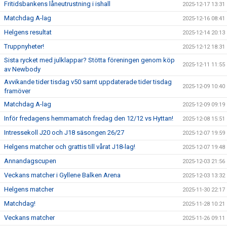
Fritidsbankens låneutrustning i ishall
2025-12-17 13:31
Matchdag A-lag
2025-12-16 08:41
Helgens resultat
2025-12-14 20:13
Truppnyheter!
2025-12-12 18:31
Sista rycket med julklappar? Stötta föreningen genom köp
2025-12-11 11:55
av Newbody
Avvikande tider tisdag v50 samt uppdaterade tider tisdag
2025-12-09 10:40
framöver
Matchdag A-lag
2025-12-09 09:19
Inför fredagens hemmamatch fredag den 12/12 vs Hyttan!
2025-12-08 15:51
Intressekoll J20 och J18 säsongen 26/27
2025-12-07 19:59
Helgens matcher och grattis till vårat J18-lag!
2025-12-07 19:48
Annandagscupen
2025-12-03 21:56
Veckans matcher i Gyllene Balken Arena
2025-12-03 13:32
Helgens matcher
2025-11-30 22:17
Matchdag!
2025-11-28 10:21
Veckans matcher
2025-11-26 09:11