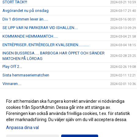
STORT TACK!!!
2024-03-21 10:59
Avgörandet nu på onsdag
2024-03-17 21:40
Div 1 drömmen lever än.....
2024-03-16 00:51
SE UPP VAR NI PARKERAR VID ISHALLEN....
2024-03-13 09:29
KOMMANDE HEMMAMATCH.....
2024-03-04 21:58
ENTRÈPRISER /ENTRÈREGLER KVALSERIEN............
2024-03-04 18:15
INGEN BUSSRESA..... BARBOGA HAR ÖPPET OCH SÄNDER
2024-02-28 23:25
MATCHEN PÅ LÖRDAG
Play Off 2...
2024-02-26 19:08
Sista hemmaseriematchen
2024-02-11 12:21
Vinnaren....
2024-02-01 10:36
I morgon onsdag åker J-18 på bortamatch till Forshaga
2024-01-30 12:04
Kommande hemmamatch.....
För att hemsidan ska fungera korrekt använder vi nödvändiga
2024-01-22 12:45
cookies från SportAdmin. Dessa går inte att stänga av.
NYHET...
2024-01-16 16:23
Föreningen kan också använda frivilliga cookies, t.ex. för statistik
eller marknadsföring. Du väljer själv om du vill acceptera dessa.
Anpassa dina val
Cookie-inställningar
Gå till Webbversion