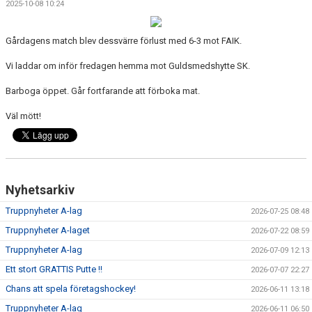
2025-10-08 10:24
DOKUMENT
VÅRA LAG
Gårdagens match blev dessvärre förlust med 6-3 mot FAIK.
Vi laddar om inför fredagen hemma mot Guldsmedshytte SK.
MATCHER
Barboga öppet. Går fortfarande att förboka mat.
ISSCHEMA
Väl mött!
BOKA LOGE OCH MAT
DEN BLÅVITA VÄGEN
Nyhetsarkiv
BILJETTER
Truppnyheter A-lag
2026-07-25 08:48
BLI HOCKEYDOMARE
Truppnyheter A-laget
2026-07-22 08:59
Truppnyheter A-lag
A-LAGETS MATCHER 25/26
2026-07-09 12:13
Ett stort GRATTIS Putte !!
2026-07-07 22:27
SVENSK HOCKEYTV
Chans att spela företagshockey!
2026-06-11 13:18
Truppnyheter A-lag
KLUBBPROFIL
2026-06-11 06:50