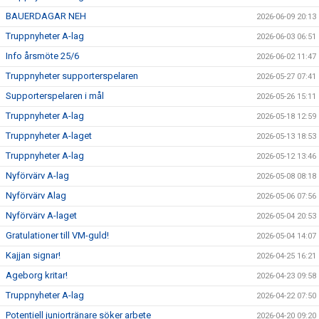
BAUERDAGAR NEH
2026-06-09 20:13
SUPPORTERKLUBBEN
Truppnyheter A-lag
2026-06-03 06:51
Info årsmöte 25/6
2026-06-02 11:47
MEDLEMSSKAP
Truppnyheter supporterspelaren
2026-05-27 07:41
ENKRONASMATCH 2026
Supporterspelaren i mål
2026-05-26 15:11
Truppnyheter A-lag
2026-05-18 12:59
Truppnyheter A-laget
2026-05-13 18:53
Truppnyheter A-lag
2026-05-12 13:46
Nyförvärv A-lag
2026-05-08 08:18
Nyförvärv Alag
2026-05-06 07:56
Nyförvärv A-laget
2026-05-04 20:53
Gratulationer till VM-guld!
2026-05-04 14:07
Kajjan signar!
2026-04-25 16:21
Ageborg kritar!
2026-04-23 09:58
Truppnyheter A-lag
2026-04-22 07:50
Potentiell juniortränare söker arbete
2026-04-20 09:20