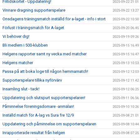
Fritidskortet - Uppdatering!
2025-09-22 21:01
Vinnare dragning supporterspelare
2025-09-22 13:27
Onsdagens träningsmatch inställd för a-laget - info i stort
2025-09-22 10:50
Förlust i träningsmatch för A-laget
2025-09-20 06:45
Vi behöver dig!
2025-09-19 09:26
Bli medlem i 500-klubben
2025-09-15 16:49
Helgens rapporter samt ny vecka med matcher
2025-09-15 16:47
Helgens matcher
2025-09-13 10:53
Passa på att boka loge till någon hemmamatch!
2025-09-12 12:03
Supporterspelare tillika nyförvärv
2025-09-12 11:42
Insamling slut - tack!
2025-09-12 06:25
Uppdatering och slutspurt supporterspelaren!
2025-09-11 06:56
Påminnelse föreningsdomare -anmälan!
2025-09-10 10:26
Inställd match för A-lag vs Sura fre 12/9
2025-09-08 21:01
Uppdatering och påminnelse om supporterspelaren
2025-09-08 10:44
Inrapporterade resultat från helgen
2025-09-08 07:25