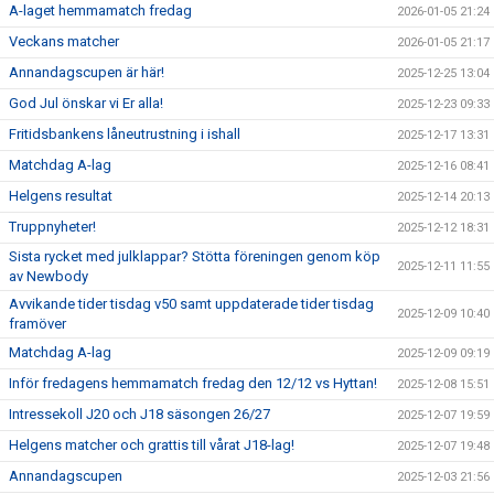
A-laget hemmamatch fredag
2026-01-05 21:24
Veckans matcher
2026-01-05 21:17
Annandagscupen är här!
2025-12-25 13:04
God Jul önskar vi Er alla!
2025-12-23 09:33
Fritidsbankens låneutrustning i ishall
2025-12-17 13:31
Matchdag A-lag
2025-12-16 08:41
Helgens resultat
2025-12-14 20:13
Truppnyheter!
2025-12-12 18:31
Sista rycket med julklappar? Stötta föreningen genom köp
2025-12-11 11:55
av Newbody
Avvikande tider tisdag v50 samt uppdaterade tider tisdag
2025-12-09 10:40
framöver
Matchdag A-lag
2025-12-09 09:19
Inför fredagens hemmamatch fredag den 12/12 vs Hyttan!
2025-12-08 15:51
Intressekoll J20 och J18 säsongen 26/27
2025-12-07 19:59
Helgens matcher och grattis till vårat J18-lag!
2025-12-07 19:48
Annandagscupen
2025-12-03 21:56