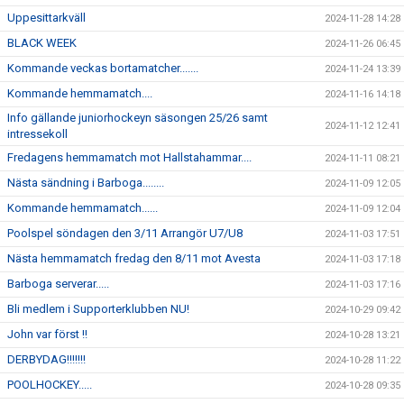
Uppesittarkväll
2024-11-28 14:28
BLACK WEEK
2024-11-26 06:45
Kommande veckas bortamatcher.......
2024-11-24 13:39
Kommande hemmamatch....
2024-11-16 14:18
Info gällande juniorhockeyn säsongen 25/26 samt
2024-11-12 12:41
intressekoll
Fredagens hemmamatch mot Hallstahammar....
2024-11-11 08:21
Nästa sändning i Barboga........
2024-11-09 12:05
Kommande hemmamatch......
2024-11-09 12:04
Poolspel söndagen den 3/11 Arrangör U7/U8
2024-11-03 17:51
Nästa hemmamatch fredag den 8/11 mot Avesta
2024-11-03 17:18
Barboga serverar.....
2024-11-03 17:16
Bli medlem i Supporterklubben NU!
2024-10-29 09:42
John var först !!
2024-10-28 13:21
DERBYDAG!!!!!!!
2024-10-28 11:22
POOLHOCKEY.....
2024-10-28 09:35