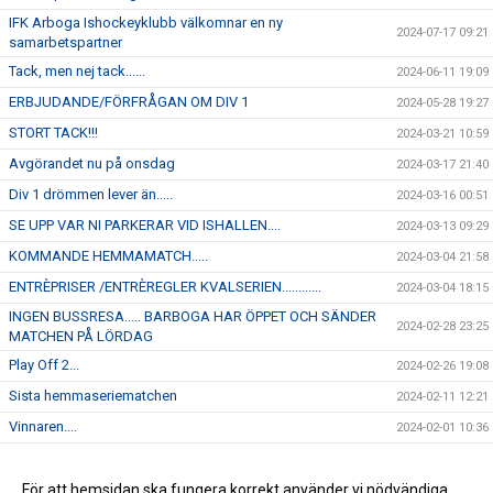
IFK Arboga Ishockeyklubb välkomnar en ny
2024-07-17 09:21
samarbetspartner
Tack, men nej tack......
2024-06-11 19:09
ERBJUDANDE/FÖRFRÅGAN OM DIV 1
2024-05-28 19:27
STORT TACK!!!
2024-03-21 10:59
Avgörandet nu på onsdag
2024-03-17 21:40
Div 1 drömmen lever än.....
2024-03-16 00:51
SE UPP VAR NI PARKERAR VID ISHALLEN....
2024-03-13 09:29
KOMMANDE HEMMAMATCH.....
2024-03-04 21:58
ENTRÈPRISER /ENTRÈREGLER KVALSERIEN............
2024-03-04 18:15
INGEN BUSSRESA..... BARBOGA HAR ÖPPET OCH SÄNDER
2024-02-28 23:25
MATCHEN PÅ LÖRDAG
Play Off 2...
2024-02-26 19:08
Sista hemmaseriematchen
2024-02-11 12:21
Vinnaren....
2024-02-01 10:36
I morgon onsdag åker J-18 på bortamatch till Forshaga
2024-01-30 12:04
Kommande hemmamatch.....
För att hemsidan ska fungera korrekt använder vi nödvändiga
2024-01-22 12:45