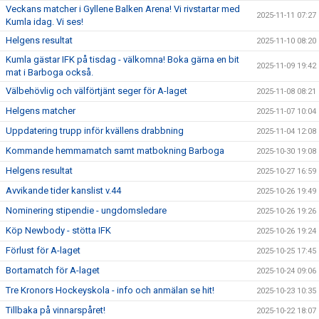
Veckans matcher i Gyllene Balken Arena! Vi rivstartar med
2025-11-11 07:27
Kumla idag. Vi ses!
Helgens resultat
2025-11-10 08:20
Kumla gästar IFK på tisdag - välkomna! Boka gärna en bit
2025-11-09 19:42
mat i Barboga också.
Välbehövlig och välförtjänt seger för A-laget
2025-11-08 08:21
Helgens matcher
2025-11-07 10:04
Uppdatering trupp inför kvällens drabbning
2025-11-04 12:08
Kommande hemmamatch samt matbokning Barboga
2025-10-30 19:08
Helgens resultat
2025-10-27 16:59
Avvikande tider kanslist v.44
2025-10-26 19:49
Nominering stipendie - ungdomsledare
2025-10-26 19:26
Köp Newbody - stötta IFK
2025-10-26 19:24
Förlust för A-laget
2025-10-25 17:45
Bortamatch för A-laget
2025-10-24 09:06
Tre Kronors Hockeyskola - info och anmälan se hit!
2025-10-23 10:35
Tillbaka på vinnarspåret!
2025-10-22 18:07