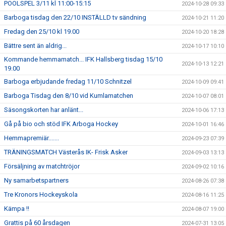
POOLSPEL 3/11 kl 11:00-15:15
2024-10-28 09:33
Barboga tisdag den 22/10 INSTÄLLD tv sändning
2024-10-21 11:20
Fredag den 25/10 kl 19.00
2024-10-20 18:28
Bättre sent än aldrig...
2024-10-17 10:10
Kommande hemmamatch... IFK Hallsberg tisdag 15/10
2024-10-13 12:21
19.00
Barboga erbjudande fredag 11/10 Schnitzel
2024-10-09 09:41
Barboga Tisdag den 8/10 vid Kumlamatchen
2024-10-07 08:01
Säsongskorten har anlänt...
2024-10-06 17:13
Gå på bio och stöd IFK Arboga Hockey
2024-10-01 16:46
Hemmapremiär.......
2024-09-23 07:39
TRÄNINGSMATCH Västerås IK- Frisk Asker
2024-09-03 13:13
Försäljning av matchtröjor
2024-09-02 10:16
Ny samarbetspartners
2024-08-26 07:38
Tre Kronors Hockeyskola
2024-08-16 11:25
Kämpa !!
2024-08-07 19:00
Grattis på 60 årsdagen
2024-07-31 13:05