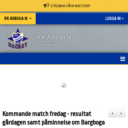
STREAMA VÅRA MATCHER!
IFK ARBOGA IK
LOGGA IN
IFK Arboga IK
Ishockey
NYHETER
HEM
OM KLUBBEN
KONTAKT
Kommande match fredag - resultat
<
>
KALENDER
gårdagen samt påminnelse om Bargboga