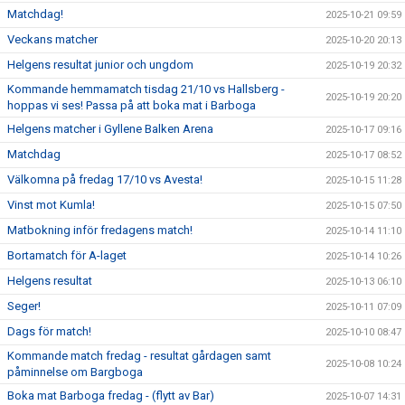
Matchdag!
2025-10-21 09:59
Veckans matcher
2025-10-20 20:13
Helgens resultat junior och ungdom
2025-10-19 20:32
Kommande hemmamatch tisdag 21/10 vs Hallsberg -
2025-10-19 20:20
hoppas vi ses! Passa på att boka mat i Barboga
Helgens matcher i Gyllene Balken Arena
2025-10-17 09:16
Matchdag
2025-10-17 08:52
Välkomna på fredag 17/10 vs Avesta!
2025-10-15 11:28
Vinst mot Kumla!
2025-10-15 07:50
Matbokning inför fredagens match!
2025-10-14 11:10
Bortamatch för A-laget
2025-10-14 10:26
Helgens resultat
2025-10-13 06:10
Seger!
2025-10-11 07:09
Dags för match!
2025-10-10 08:47
Kommande match fredag - resultat gårdagen samt
2025-10-08 10:24
påminnelse om Bargboga
Boka mat Barboga fredag - (flytt av Bar)
2025-10-07 14:31