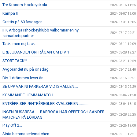
Tre Kronors Hockeyskola
2024-08-16 11:25
Kämpa !!
2024-08-07 19:00
Grattis på 60 årsdagen
2024-07-31 13:05
IFK Arboga Ishockeyklubb välkomnar en ny
2024-07-17 09:21
samarbetspartner
Tack, men nej tack......
2024-06-11 19:09
ERBJUDANDE/FÖRFRÅGAN OM DIV 1
2024-05-28 19:27
STORT TACK!!!
2024-03-21 10:59
Avgörandet nu på onsdag
2024-03-17 21:40
Div 1 drömmen lever än.....
2024-03-16 00:51
SE UPP VAR NI PARKERAR VID ISHALLEN....
2024-03-13 09:29
KOMMANDE HEMMAMATCH.....
2024-03-04 21:58
ENTRÈPRISER /ENTRÈREGLER KVALSERIEN............
2024-03-04 18:15
INGEN BUSSRESA..... BARBOGA HAR ÖPPET OCH SÄNDER
2024-02-28 23:25
MATCHEN PÅ LÖRDAG
Play Off 2...
2024-02-26 19:08
Sista hemmaseriematchen
2024-02-11 12:21