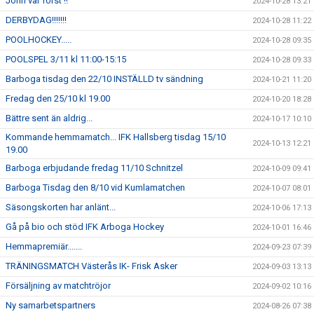
John var först !!
2024-10-28 13:21
DERBYDAG!!!!!!!
2024-10-28 11:22
POOLHOCKEY.....
2024-10-28 09:35
POOLSPEL 3/11 kl 11:00-15:15
2024-10-28 09:33
Barboga tisdag den 22/10 INSTÄLLD tv sändning
2024-10-21 11:20
Fredag den 25/10 kl 19.00
2024-10-20 18:28
Bättre sent än aldrig...
2024-10-17 10:10
Kommande hemmamatch... IFK Hallsberg tisdag 15/10
2024-10-13 12:21
19.00
Barboga erbjudande fredag 11/10 Schnitzel
2024-10-09 09:41
Barboga Tisdag den 8/10 vid Kumlamatchen
2024-10-07 08:01
Säsongskorten har anlänt...
2024-10-06 17:13
Gå på bio och stöd IFK Arboga Hockey
2024-10-01 16:46
Hemmapremiär.......
2024-09-23 07:39
TRÄNINGSMATCH Västerås IK- Frisk Asker
2024-09-03 13:13
Försäljning av matchtröjor
2024-09-02 10:16
Ny samarbetspartners
2024-08-26 07:38