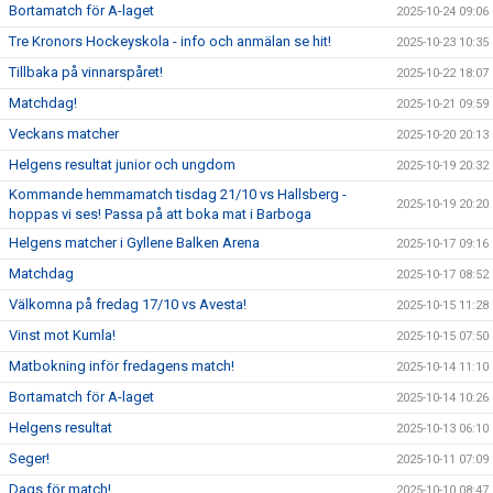
Bortamatch för A-laget
2025-10-24 09:06
Tre Kronors Hockeyskola - info och anmälan se hit!
2025-10-23 10:35
Tillbaka på vinnarspåret!
2025-10-22 18:07
Matchdag!
2025-10-21 09:59
Veckans matcher
2025-10-20 20:13
Helgens resultat junior och ungdom
2025-10-19 20:32
Kommande hemmamatch tisdag 21/10 vs Hallsberg -
2025-10-19 20:20
hoppas vi ses! Passa på att boka mat i Barboga
Helgens matcher i Gyllene Balken Arena
2025-10-17 09:16
Matchdag
2025-10-17 08:52
Välkomna på fredag 17/10 vs Avesta!
2025-10-15 11:28
Vinst mot Kumla!
2025-10-15 07:50
Matbokning inför fredagens match!
2025-10-14 11:10
Bortamatch för A-laget
2025-10-14 10:26
Helgens resultat
2025-10-13 06:10
Seger!
2025-10-11 07:09
Dags för match!
2025-10-10 08:47