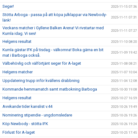
Seger!
2025-11-15 07:36
Stötta Arboga - passa på att köpa julklappar via Newbody-
2025-11-11 07:31
länk!
Veckans matcher i Gyllene Balken Arena! Vi rivstartar med
2025-11-11 07:27
Kumla idag. Vi ses!
Helgens resultat
2025-11-10 08:20
Kumla gästar IFK på tisdag - välkomna! Boka gärna en bit
2025-11-09 19:42
mat i Barboga också.
Välbehövlig och välförtjänt seger för A-laget
2025-11-08 08:21
Helgens matcher
2025-11-07 10:04
Uppdatering trupp inför kvällens drabbning
2025-11-04 12:08
Kommande hemmamatch samt matbokning Barboga
2025-10-30 19:08
Helgens resultat
2025-10-27 16:59
Avvikande tider kanslist v.44
2025-10-26 19:49
Nominering stipendie - ungdomsledare
2025-10-26 19:26
Köp Newbody - stötta IFK
2025-10-26 19:24
Förlust för A-laget
2025-10-25 17:45