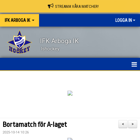
STREAMA VÅRA MATCHER!
IFK ARBOGA IK
LOGGA IN
IFK Arboga IK
Ishockey
NYHETER
HEM
OM KLUBBEN
KONTAKT
Bortamatch för A-laget
<
>
KALENDER
2025-10-14 10:26