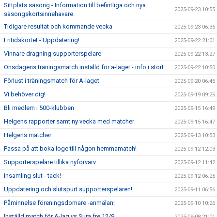
Sittplats säsong - Information till befintliga och nya
2025-09-23 10:55
säsongskortsinnehavare.
Tidigare resultat och kommande vecka
2025-09-23 06:36
Fritidskortet - Uppdatering!
2025-09-22 21:01
Vinnare dragning supporterspelare
2025-09-22 13:27
Onsdagens träningsmatch inställd för a-laget - info i stort
2025-09-22 10:50
Förlust i träningsmatch för A-laget
2025-09-20 06:45
Vi behöver dig!
2025-09-19 09:26
Bli medlem i 500-klubben
2025-09-15 16:49
Helgens rapporter samt ny vecka med matcher
2025-09-15 16:47
Helgens matcher
2025-09-13 10:53
Passa på att boka loge till någon hemmamatch!
2025-09-12 12:03
Supporterspelare tillika nyförvärv
2025-09-12 11:42
Insamling slut - tack!
2025-09-12 06:25
Uppdatering och slutspurt supporterspelaren!
2025-09-11 06:56
Påminnelse föreningsdomare -anmälan!
2025-09-10 10:26
Inställd match för A-lag vs Sura fre 12/9
2025-09-08 21:01