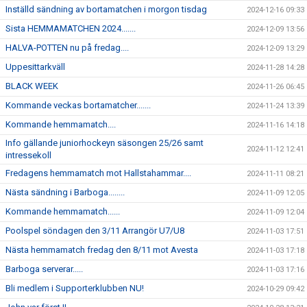
Inställd sändning av bortamatchen i morgon tisdag
2024-12-16 09:33
Sista HEMMAMATCHEN 2024.......
2024-12-09 13:56
HALVA-POTTEN nu på fredag....
2024-12-09 13:29
Uppesittarkväll
2024-11-28 14:28
BLACK WEEK
2024-11-26 06:45
Kommande veckas bortamatcher.......
2024-11-24 13:39
Kommande hemmamatch....
2024-11-16 14:18
Info gällande juniorhockeyn säsongen 25/26 samt
2024-11-12 12:41
intressekoll
Fredagens hemmamatch mot Hallstahammar....
2024-11-11 08:21
Nästa sändning i Barboga........
2024-11-09 12:05
Kommande hemmamatch......
2024-11-09 12:04
Poolspel söndagen den 3/11 Arrangör U7/U8
2024-11-03 17:51
Nästa hemmamatch fredag den 8/11 mot Avesta
2024-11-03 17:18
Barboga serverar.....
2024-11-03 17:16
Bli medlem i Supporterklubben NU!
2024-10-29 09:42