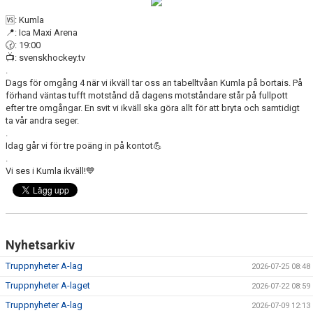
DOKUMENT
🆚: Kumla
📍: Ica Maxi Arena
VÅRA LAG
🕝: 19:00
📺: svenskhockey.tv
MATCHER
.
Dags för omgång 4 när vi ikväll tar oss an tabelltvåan Kumla på bortais. På
förhand väntas tufft motstånd då dagens motståndare står på fullpott
ISSCHEMA
efter tre omgångar. En svit vi ikväll ska göra allt för att bryta och samtidigt
ta vår andra seger.
BOKA LOGE OCH MAT
.
Idag går vi för tre poäng in på kontot💪
.
DEN BLÅVITA VÄGEN
Vi ses i Kumla ikväll!💙
BILJETTER
BLI HOCKEYDOMARE
Nyhetsarkiv
A-LAGETS MATCHER 25/26
Truppnyheter A-lag
2026-07-25 08:48
SVENSK HOCKEYTV
Truppnyheter A-laget
2026-07-22 08:59
Truppnyheter A-lag
2026-07-09 12:13
KLUBBPROFIL