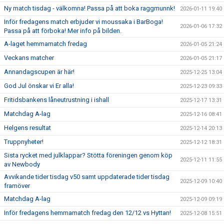
Ny match tisdag - välkomna! Passa på att boka raggmunnk!
2026-01-11 19:40
Inför fredagens match erbjuder vi moussaka i BarBoga!
2026-01-06 17:32
Passa på att förboka! Mer info på bilden.
A-laget hemmamatch fredag
2026-01-05 21:24
Veckans matcher
2026-01-05 21:17
Annandagscupen är här!
2025-12-25 13:04
God Jul önskar vi Er alla!
2025-12-23 09:33
Fritidsbankens låneutrustning i ishall
2025-12-17 13:31
Matchdag A-lag
2025-12-16 08:41
Helgens resultat
2025-12-14 20:13
Truppnyheter!
2025-12-12 18:31
Sista rycket med julklappar? Stötta föreningen genom köp
2025-12-11 11:55
av Newbody
Avvikande tider tisdag v50 samt uppdaterade tider tisdag
2025-12-09 10:40
framöver
Matchdag A-lag
2025-12-09 09:19
Inför fredagens hemmamatch fredag den 12/12 vs Hyttan!
2025-12-08 15:51