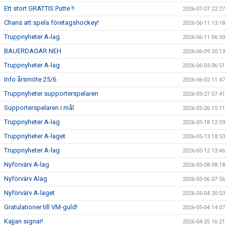
Ett stort GRATTIS Putte !!
2026-07-07 22:27
SUPPORTERKLUBBEN
Chans att spela företagshockey!
2026-06-11 13:18
Truppnyheter A-lag
2026-06-11 06:50
MEDLEMSSKAP
BAUERDAGAR NEH
2026-06-09 20:13
ENKRONASMATCH 2026
Truppnyheter A-lag
2026-06-03 06:51
Info årsmöte 25/6
2026-06-02 11:47
Truppnyheter supporterspelaren
2026-05-27 07:41
Supporterspelaren i mål
2026-05-26 15:11
Truppnyheter A-lag
2026-05-18 12:59
Truppnyheter A-laget
2026-05-13 18:53
Truppnyheter A-lag
2026-05-12 13:46
Nyförvärv A-lag
2026-05-08 08:18
Nyförvärv Alag
2026-05-06 07:56
Nyförvärv A-laget
2026-05-04 20:53
Gratulationer till VM-guld!
2026-05-04 14:07
Kajjan signar!
2026-04-25 16:21