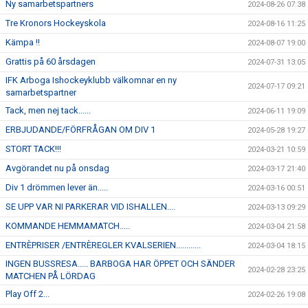
Ny samarbetspartners
2024-08-26 07:38
Tre Kronors Hockeyskola
2024-08-16 11:25
Kämpa !!
2024-08-07 19:00
Grattis på 60 årsdagen
2024-07-31 13:05
IFK Arboga Ishockeyklubb välkomnar en ny
2024-07-17 09:21
samarbetspartner
Tack, men nej tack......
2024-06-11 19:09
ERBJUDANDE/FÖRFRÅGAN OM DIV 1
2024-05-28 19:27
STORT TACK!!!
2024-03-21 10:59
Avgörandet nu på onsdag
2024-03-17 21:40
Div 1 drömmen lever än.....
2024-03-16 00:51
SE UPP VAR NI PARKERAR VID ISHALLEN....
2024-03-13 09:29
KOMMANDE HEMMAMATCH.....
2024-03-04 21:58
ENTRÈPRISER /ENTRÈREGLER KVALSERIEN............
2024-03-04 18:15
INGEN BUSSRESA..... BARBOGA HAR ÖPPET OCH SÄNDER
2024-02-28 23:25
MATCHEN PÅ LÖRDAG
Play Off 2...
2024-02-26 19:08