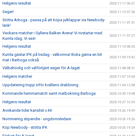
Helgens resultat
2025-11-17 06:51
Seger!
2025-11-15 07:36
Stötta Arboga - passa på att köpa julklappar via Newbody-
2025-11-11 07:31
länk!
Veckans matcher i Gyllene Balken Arena! Vi rivstartar med
2025-11-11 07:27
Kumla idag. Vi ses!
Helgens resultat
2025-11-10 08:20
Kumla gästar IFK på tisdag - välkomna! Boka gärna en bit
2025-11-09 19:42
mat i Barboga också.
Välbehövlig och välförtjänt seger för A-laget
2025-11-08 08:21
Helgens matcher
2025-11-07 10:04
Uppdatering trupp inför kvällens drabbning
2025-11-04 12:08
Kommande hemmamatch samt matbokning Barboga
2025-10-30 19:08
Helgens resultat
2025-10-27 16:59
Avvikande tider kanslist v.44
2025-10-26 19:49
Nominering stipendie - ungdomsledare
2025-10-26 19:26
Köp Newbody - stötta IFK
2025-10-26 19:24
Förlust för A-laget