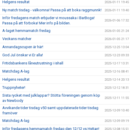
Helgens resultat
2026-01-11 19:45
Ny match tisdag - välkomna! Passa på att boka raggmunnk!
2026-01-11 19:40
Inför fredagens match erbjuder vi moussaka i BarBoga!
2026-01-06 17:32
Passa på att förboka! Mer info på bilden.
A-laget hemmamatch fredag
2026-01-05 21:24
Veckans matcher
2026-01-05 21:17
Annandagscupen är här!
2025-12-25 13:04
God Jul önskar vi Er alla!
2025-12-23 09:33
Fritidsbankens låneutrustning i ishall
2025-12-17 13:31
Matchdag A-lag
2025-12-16 08:41
Helgens resultat
2025-12-14 20:13
Truppnyheter!
2025-12-12 18:31
Sista rycket med julklappar? Stötta föreningen genom köp
2025-12-11 11:55
av Newbody
Avvikande tider tisdag v50 samt uppdaterade tider tisdag
2025-12-09 10:40
framöver
Matchdag A-lag
2025-12-09 09:19
Inför fredagens hemmamatch fredag den 12/12 vs Hyttan!
2025-12-08 15:51