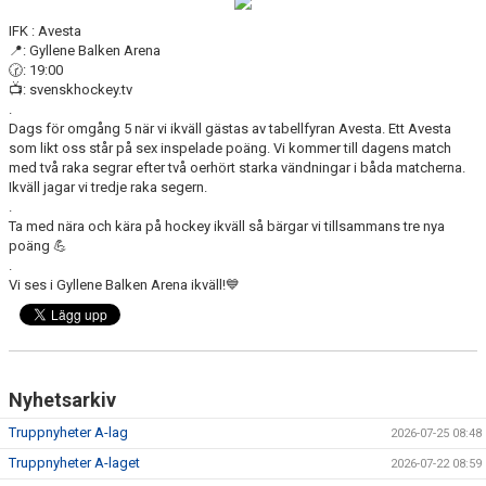
DOKUMENT
IFK : Avesta
📍: Gyllene Balken Arena
VÅRA LAG
🕝: 19:00
📺: svenskhockey.tv
MATCHER
.
Dags för omgång 5 när vi ikväll gästas av tabellfyran Avesta. Ett Avesta
som likt oss står på sex inspelade poäng. Vi kommer till dagens match
ISSCHEMA
med två raka segrar efter två oerhört starka vändningar i båda matcherna.
Ikväll jagar vi tredje raka segern.
BOKA LOGE OCH MAT
.
Ta med nära och kära på hockey ikväll så bärgar vi tillsammans tre nya
poäng 💪
DEN BLÅVITA VÄGEN
.
Vi ses i Gyllene Balken Arena ikväll!💙
BILJETTER
BLI HOCKEYDOMARE
A-LAGETS MATCHER 25/26
Nyhetsarkiv
Truppnyheter A-lag
2026-07-25 08:48
SVENSK HOCKEYTV
Truppnyheter A-laget
2026-07-22 08:59
KLUBBPROFIL