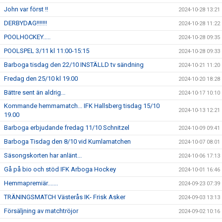
John var först !!
2024-10-28 13:21
DERBYDAG!!!!!!!
2024-10-28 11:22
POOLHOCKEY.....
2024-10-28 09:35
POOLSPEL 3/11 kl 11:00-15:15
2024-10-28 09:33
Barboga tisdag den 22/10 INSTÄLLD tv sändning
2024-10-21 11:20
Fredag den 25/10 kl 19.00
2024-10-20 18:28
Bättre sent än aldrig...
2024-10-17 10:10
Kommande hemmamatch... IFK Hallsberg tisdag 15/10
2024-10-13 12:21
19.00
Barboga erbjudande fredag 11/10 Schnitzel
2024-10-09 09:41
Barboga Tisdag den 8/10 vid Kumlamatchen
2024-10-07 08:01
Säsongskorten har anlänt...
2024-10-06 17:13
Gå på bio och stöd IFK Arboga Hockey
2024-10-01 16:46
Hemmapremiär.......
2024-09-23 07:39
TRÄNINGSMATCH Västerås IK- Frisk Asker
2024-09-03 13:13
Försäljning av matchtröjor
2024-09-02 10:16