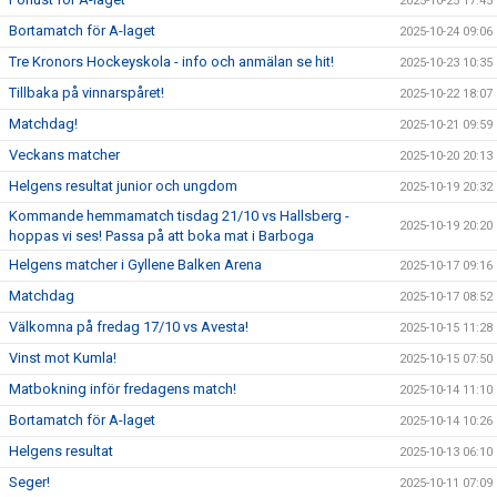
2025-10-25 17:45
Bortamatch för A-laget
2025-10-24 09:06
Tre Kronors Hockeyskola - info och anmälan se hit!
2025-10-23 10:35
Tillbaka på vinnarspåret!
2025-10-22 18:07
Matchdag!
2025-10-21 09:59
Veckans matcher
2025-10-20 20:13
Helgens resultat junior och ungdom
2025-10-19 20:32
Kommande hemmamatch tisdag 21/10 vs Hallsberg -
2025-10-19 20:20
hoppas vi ses! Passa på att boka mat i Barboga
Helgens matcher i Gyllene Balken Arena
2025-10-17 09:16
Matchdag
2025-10-17 08:52
Välkomna på fredag 17/10 vs Avesta!
2025-10-15 11:28
Vinst mot Kumla!
2025-10-15 07:50
Matbokning inför fredagens match!
2025-10-14 11:10
Bortamatch för A-laget
2025-10-14 10:26
Helgens resultat
2025-10-13 06:10
Seger!
2025-10-11 07:09