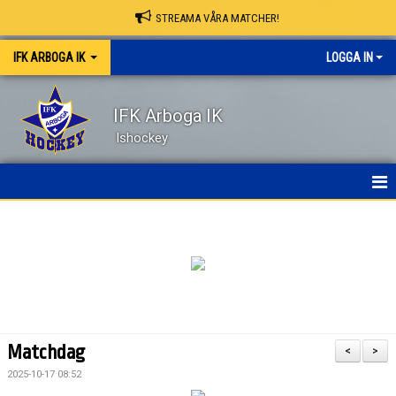
STREAMA VÅRA MATCHER!
IFK ARBOGA IK
LOGGA IN
IFK Arboga IK
Ishockey
NYHETER
HEM
OM KLUBBEN
KONTAKT
Matchdag
<
>
KALENDER
2025-10-17 08:52