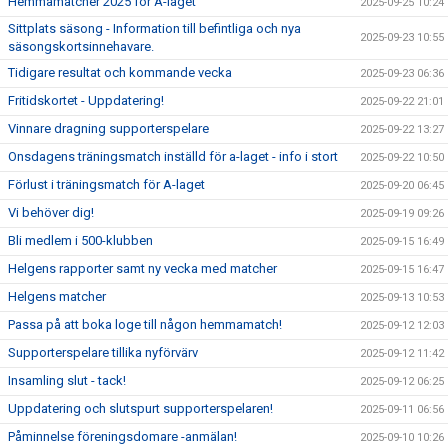
Hemmamatcher 2025 för A-laget
2025-09-25 10:24
Sittplats säsong - Information till befintliga och nya
2025-09-23 10:55
säsongskortsinnehavare.
Tidigare resultat och kommande vecka
2025-09-23 06:36
Fritidskortet - Uppdatering!
2025-09-22 21:01
Vinnare dragning supporterspelare
2025-09-22 13:27
Onsdagens träningsmatch inställd för a-laget - info i stort
2025-09-22 10:50
Förlust i träningsmatch för A-laget
2025-09-20 06:45
Vi behöver dig!
2025-09-19 09:26
Bli medlem i 500-klubben
2025-09-15 16:49
Helgens rapporter samt ny vecka med matcher
2025-09-15 16:47
Helgens matcher
2025-09-13 10:53
Passa på att boka loge till någon hemmamatch!
2025-09-12 12:03
Supporterspelare tillika nyförvärv
2025-09-12 11:42
Insamling slut - tack!
2025-09-12 06:25
Uppdatering och slutspurt supporterspelaren!
2025-09-11 06:56
Påminnelse föreningsdomare -anmälan!
2025-09-10 10:26