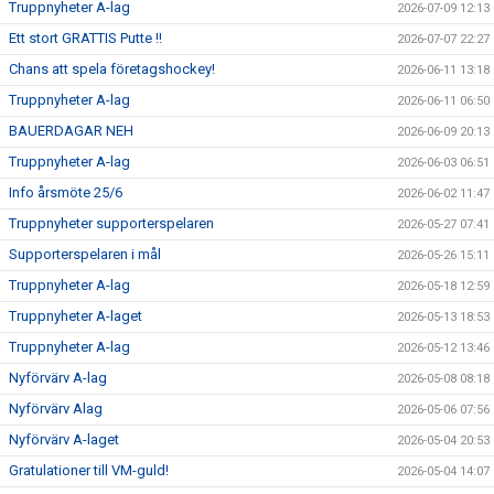
Truppnyheter A-lag
2026-07-09 12:13
Ett stort GRATTIS Putte !!
2026-07-07 22:27
SUPPORTERKLUBBEN
Chans att spela företagshockey!
2026-06-11 13:18
MEDLEMSSKAP
Truppnyheter A-lag
2026-06-11 06:50
BAUERDAGAR NEH
2026-06-09 20:13
ENKRONASMATCH 2026
Truppnyheter A-lag
2026-06-03 06:51
Info årsmöte 25/6
2026-06-02 11:47
Truppnyheter supporterspelaren
2026-05-27 07:41
Supporterspelaren i mål
2026-05-26 15:11
Truppnyheter A-lag
2026-05-18 12:59
Truppnyheter A-laget
2026-05-13 18:53
Truppnyheter A-lag
2026-05-12 13:46
Nyförvärv A-lag
2026-05-08 08:18
Nyförvärv Alag
2026-05-06 07:56
Nyförvärv A-laget
2026-05-04 20:53
Gratulationer till VM-guld!
2026-05-04 14:07