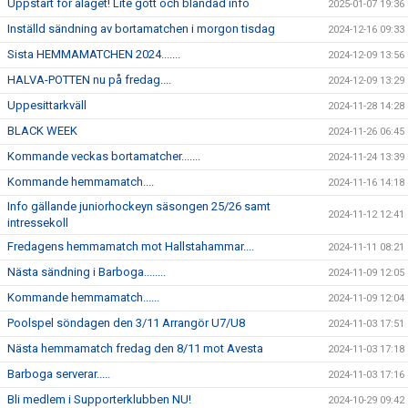
Uppstart för alaget! Lite gott och blandad info
2025-01-07 19:36
Inställd sändning av bortamatchen i morgon tisdag
2024-12-16 09:33
Sista HEMMAMATCHEN 2024.......
2024-12-09 13:56
HALVA-POTTEN nu på fredag....
2024-12-09 13:29
Uppesittarkväll
2024-11-28 14:28
BLACK WEEK
2024-11-26 06:45
Kommande veckas bortamatcher.......
2024-11-24 13:39
Kommande hemmamatch....
2024-11-16 14:18
Info gällande juniorhockeyn säsongen 25/26 samt
2024-11-12 12:41
intressekoll
Fredagens hemmamatch mot Hallstahammar....
2024-11-11 08:21
Nästa sändning i Barboga........
2024-11-09 12:05
Kommande hemmamatch......
2024-11-09 12:04
Poolspel söndagen den 3/11 Arrangör U7/U8
2024-11-03 17:51
Nästa hemmamatch fredag den 8/11 mot Avesta
2024-11-03 17:18
Barboga serverar.....
2024-11-03 17:16
Bli medlem i Supporterklubben NU!
2024-10-29 09:42