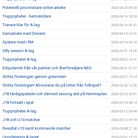
Potentiell juniortränare söker arbete
2026-04-20 09:20
Truppnyheter - hemvändare
2026-04-16 18:24
Tränare klar för A-lag
2026-04-14 06:41
Samarbete med Dinners
2026-04-13 13:31
Spelare med i RM
2026-04-10 20:10
Silly season A-lag
2026-04-07 14:55
Truppnyheter A-lag
2026-04-02 16:51
Erbjudande från vår partner och återförsäljare NEH
2026-04-01 07:47
Stötta föreningen genom gräsroten!
2026-03-27 13:14
Stötta föreningen! Abonnerar du på lotter från folkspel?
2026-03-26 12:20
J18 färdigspelade och därmed säsong slut på hemmaplan.
2026-03-22 20:01
J18 fortsatt i spel
2026-03-18 08:13
Truppnyheter A-lag
2026-03-12 09:44
J18 och U14 matchar
2026-03-12 09:18
Resultat v10 samt kommande matcher
2026-03-08 21:36
Uppdatering A-laget
2026-03-02 12:12