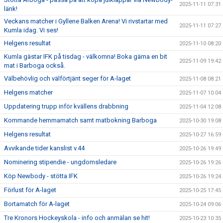
2025-11-11 07:31
länk!
Veckans matcher i Gyllene Balken Arena! Vi rivstartar med
2025-11-11 07:27
Kumla idag. Vi ses!
Helgens resultat
2025-11-10 08:20
Kumla gästar IFK på tisdag - välkomna! Boka gärna en bit
2025-11-09 19:42
mat i Barboga också.
Välbehövlig och välförtjänt seger för A-laget
2025-11-08 08:21
Helgens matcher
2025-11-07 10:04
Uppdatering trupp inför kvällens drabbning
2025-11-04 12:08
Kommande hemmamatch samt matbokning Barboga
2025-10-30 19:08
Helgens resultat
2025-10-27 16:59
Avvikande tider kanslist v.44
2025-10-26 19:49
Nominering stipendie - ungdomsledare
2025-10-26 19:26
Köp Newbody - stötta IFK
2025-10-26 19:24
Förlust för A-laget
2025-10-25 17:45
Bortamatch för A-laget
2025-10-24 09:06
Tre Kronors Hockeyskola - info och anmälan se hit!
2025-10-23 10:35