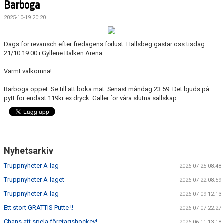
Barboga
DOKUMENT
2025-10-19 20:20
VÅRA LAG
Dags för revansch efter fredagens förlust. Hallsbeg gästar oss tisdag
MATCHER
21/10 19.00 i Gyllene Balken Arena.
ISSCHEMA
Varmt välkomna!
Barboga öppet. Se till att boka mat. Senast måndag 23.59. Det bjuds på
BOKA LOGE OCH MAT
pytt för endast 119kr ex dryck. Gäller för våra slutna sällskap.
DEN BLÅVITA VÄGEN
BILJETTER
Nyhetsarkiv
BLI HOCKEYDOMARE
Truppnyheter A-lag
2026-07-25 08:48
A-LAGETS MATCHER 25/26
Truppnyheter A-laget
2026-07-22 08:59
Truppnyheter A-lag
2026-07-09 12:13
SVENSK HOCKEYTV
Ett stort GRATTIS Putte !!
2026-07-07 22:27
Chans att spela företagshockey!
KLUBBPROFIL
2026-06-11 13:18