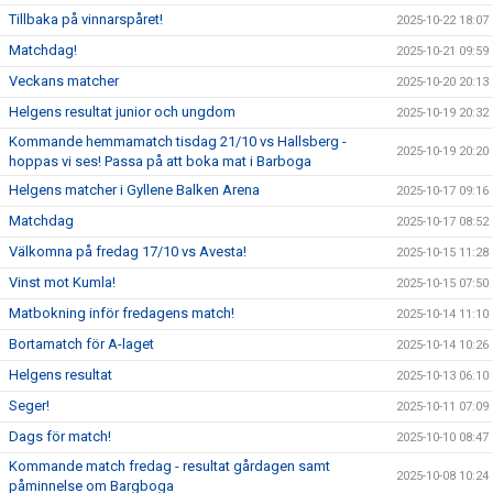
Tillbaka på vinnarspåret!
2025-10-22 18:07
Matchdag!
2025-10-21 09:59
Veckans matcher
2025-10-20 20:13
Helgens resultat junior och ungdom
2025-10-19 20:32
Kommande hemmamatch tisdag 21/10 vs Hallsberg -
2025-10-19 20:20
hoppas vi ses! Passa på att boka mat i Barboga
Helgens matcher i Gyllene Balken Arena
2025-10-17 09:16
Matchdag
2025-10-17 08:52
Välkomna på fredag 17/10 vs Avesta!
2025-10-15 11:28
Vinst mot Kumla!
2025-10-15 07:50
Matbokning inför fredagens match!
2025-10-14 11:10
Bortamatch för A-laget
2025-10-14 10:26
Helgens resultat
2025-10-13 06:10
Seger!
2025-10-11 07:09
Dags för match!
2025-10-10 08:47
Kommande match fredag - resultat gårdagen samt
2025-10-08 10:24
påminnelse om Bargboga