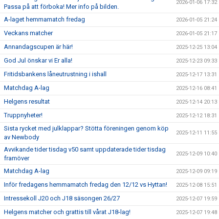
2026-01-06 17:32
Passa på att förboka! Mer info på bilden.
A-laget hemmamatch fredag
2026-01-05 21:24
Veckans matcher
2026-01-05 21:17
Annandagscupen är här!
2025-12-25 13:04
God Jul önskar vi Er alla!
2025-12-23 09:33
Fritidsbankens låneutrustning i ishall
2025-12-17 13:31
Matchdag A-lag
2025-12-16 08:41
Helgens resultat
2025-12-14 20:13
Truppnyheter!
2025-12-12 18:31
Sista rycket med julklappar? Stötta föreningen genom köp
2025-12-11 11:55
av Newbody
Avvikande tider tisdag v50 samt uppdaterade tider tisdag
2025-12-09 10:40
framöver
Matchdag A-lag
2025-12-09 09:19
Inför fredagens hemmamatch fredag den 12/12 vs Hyttan!
2025-12-08 15:51
Intressekoll J20 och J18 säsongen 26/27
2025-12-07 19:59
Helgens matcher och grattis till vårat J18-lag!
2025-12-07 19:48