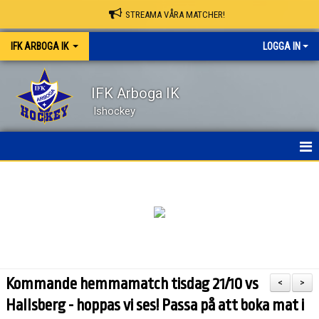
STREAMA VÅRA MATCHER!
IFK ARBOGA IK
LOGGA IN
IFK Arboga IK
Ishockey
NYHETER
HEM
OM KLUBBEN
KONTAKT
Kommande hemmamatch tisdag 21/10 vs
<
>
KALENDER
Hallsberg - hoppas vi ses! Passa på att boka mat i