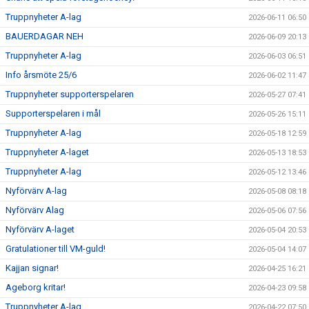
Truppnyheter A-lag
2026-06-11 06:50
SUPPORTERKLUBBEN
BAUERDAGAR NEH
2026-06-09 20:13
Truppnyheter A-lag
MEDLEMSSKAP
2026-06-03 06:51
Info årsmöte 25/6
2026-06-02 11:47
ENKRONASMATCH 2026
Truppnyheter supporterspelaren
2026-05-27 07:41
Supporterspelaren i mål
2026-05-26 15:11
Truppnyheter A-lag
2026-05-18 12:59
Truppnyheter A-laget
2026-05-13 18:53
Truppnyheter A-lag
2026-05-12 13:46
Nyförvärv A-lag
2026-05-08 08:18
Nyförvärv Alag
2026-05-06 07:56
Nyförvärv A-laget
2026-05-04 20:53
Gratulationer till VM-guld!
2026-05-04 14:07
Kajjan signar!
2026-04-25 16:21
Ageborg kritar!
2026-04-23 09:58
Truppnyheter A-lag
2026-04-22 07:50