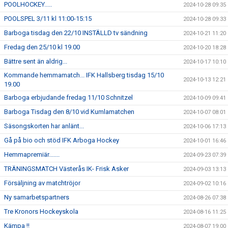
POOLHOCKEY.....
2024-10-28 09:35
POOLSPEL 3/11 kl 11:00-15:15
2024-10-28 09:33
Barboga tisdag den 22/10 INSTÄLLD tv sändning
2024-10-21 11:20
Fredag den 25/10 kl 19.00
2024-10-20 18:28
Bättre sent än aldrig...
2024-10-17 10:10
Kommande hemmamatch... IFK Hallsberg tisdag 15/10
2024-10-13 12:21
19.00
Barboga erbjudande fredag 11/10 Schnitzel
2024-10-09 09:41
Barboga Tisdag den 8/10 vid Kumlamatchen
2024-10-07 08:01
Säsongskorten har anlänt...
2024-10-06 17:13
Gå på bio och stöd IFK Arboga Hockey
2024-10-01 16:46
Hemmapremiär.......
2024-09-23 07:39
TRÄNINGSMATCH Västerås IK- Frisk Asker
2024-09-03 13:13
Försäljning av matchtröjor
2024-09-02 10:16
Ny samarbetspartners
2024-08-26 07:38
Tre Kronors Hockeyskola
2024-08-16 11:25
Kämpa !!
2024-08-07 19:00