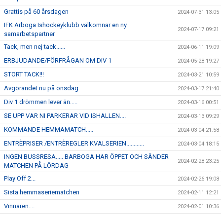
Grattis på 60 årsdagen
2024-07-31 13:05
IFK Arboga Ishockeyklubb välkomnar en ny
2024-07-17 09:21
samarbetspartner
Tack, men nej tack......
2024-06-11 19:09
ERBJUDANDE/FÖRFRÅGAN OM DIV 1
2024-05-28 19:27
STORT TACK!!!
2024-03-21 10:59
Avgörandet nu på onsdag
2024-03-17 21:40
Div 1 drömmen lever än.....
2024-03-16 00:51
SE UPP VAR NI PARKERAR VID ISHALLEN....
2024-03-13 09:29
KOMMANDE HEMMAMATCH.....
2024-03-04 21:58
ENTRÈPRISER /ENTRÈREGLER KVALSERIEN............
2024-03-04 18:15
INGEN BUSSRESA..... BARBOGA HAR ÖPPET OCH SÄNDER
2024-02-28 23:25
MATCHEN PÅ LÖRDAG
Play Off 2...
2024-02-26 19:08
Sista hemmaseriematchen
2024-02-11 12:21
Vinnaren....
2024-02-01 10:36
I morgon onsdag åker J-18 på bortamatch till Forshaga
2024-01-30 12:04