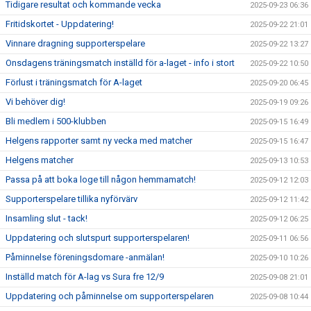
Tidigare resultat och kommande vecka
2025-09-23 06:36
Fritidskortet - Uppdatering!
2025-09-22 21:01
Vinnare dragning supporterspelare
2025-09-22 13:27
Onsdagens träningsmatch inställd för a-laget - info i stort
2025-09-22 10:50
Förlust i träningsmatch för A-laget
2025-09-20 06:45
Vi behöver dig!
2025-09-19 09:26
Bli medlem i 500-klubben
2025-09-15 16:49
Helgens rapporter samt ny vecka med matcher
2025-09-15 16:47
Helgens matcher
2025-09-13 10:53
Passa på att boka loge till någon hemmamatch!
2025-09-12 12:03
Supporterspelare tillika nyförvärv
2025-09-12 11:42
Insamling slut - tack!
2025-09-12 06:25
Uppdatering och slutspurt supporterspelaren!
2025-09-11 06:56
Påminnelse föreningsdomare -anmälan!
2025-09-10 10:26
Inställd match för A-lag vs Sura fre 12/9
2025-09-08 21:01
Uppdatering och påminnelse om supporterspelaren
2025-09-08 10:44