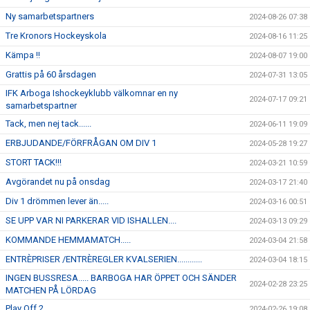
Ny samarbetspartners
2024-08-26 07:38
Tre Kronors Hockeyskola
2024-08-16 11:25
Kämpa !!
2024-08-07 19:00
Grattis på 60 årsdagen
2024-07-31 13:05
IFK Arboga Ishockeyklubb välkomnar en ny
2024-07-17 09:21
samarbetspartner
Tack, men nej tack......
2024-06-11 19:09
ERBJUDANDE/FÖRFRÅGAN OM DIV 1
2024-05-28 19:27
STORT TACK!!!
2024-03-21 10:59
Avgörandet nu på onsdag
2024-03-17 21:40
Div 1 drömmen lever än.....
2024-03-16 00:51
SE UPP VAR NI PARKERAR VID ISHALLEN....
2024-03-13 09:29
KOMMANDE HEMMAMATCH.....
2024-03-04 21:58
ENTRÈPRISER /ENTRÈREGLER KVALSERIEN............
2024-03-04 18:15
INGEN BUSSRESA..... BARBOGA HAR ÖPPET OCH SÄNDER
2024-02-28 23:25
MATCHEN PÅ LÖRDAG
Play Off 2...
2024-02-26 19:08