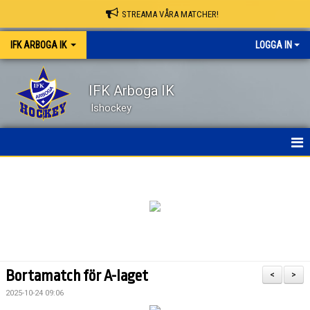
STREAMA VÅRA MATCHER!
IFK ARBOGA IK
LOGGA IN
IFK Arboga IK
Ishockey
NYHETER
HEM
OM KLUBBEN
KONTAKT
Bortamatch för A-laget
<
>
KALENDER
2025-10-24 09:06