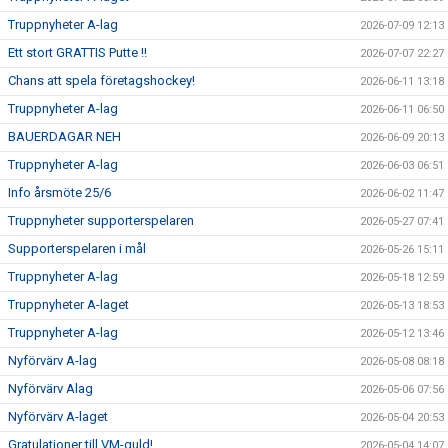
Truppnyheter A-lag
2026-07-09 12:13
SUPPORTERKLUBBEN
Ett stort GRATTIS Putte !!
2026-07-07 22:27
Chans att spela företagshockey!
MEDLEMSSKAP
2026-06-11 13:18
Truppnyheter A-lag
2026-06-11 06:50
ENKRONASMATCH 2026
BAUERDAGAR NEH
2026-06-09 20:13
Truppnyheter A-lag
2026-06-03 06:51
Info årsmöte 25/6
2026-06-02 11:47
Truppnyheter supporterspelaren
2026-05-27 07:41
Supporterspelaren i mål
2026-05-26 15:11
Truppnyheter A-lag
2026-05-18 12:59
Truppnyheter A-laget
2026-05-13 18:53
Truppnyheter A-lag
2026-05-12 13:46
Nyförvärv A-lag
2026-05-08 08:18
Nyförvärv Alag
2026-05-06 07:56
Nyförvärv A-laget
2026-05-04 20:53
Gratulationer till VM-guld!
2026-05-04 14:07