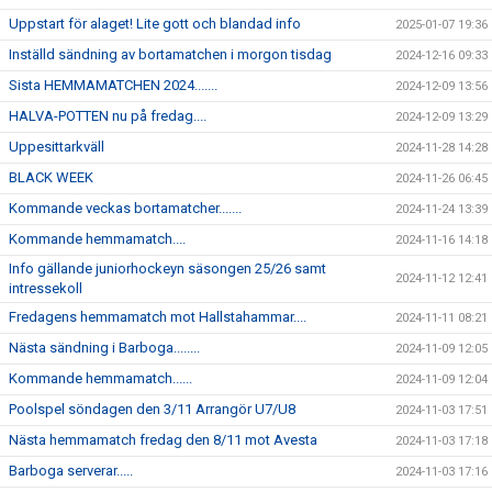
Uppstart för alaget! Lite gott och blandad info
2025-01-07 19:36
Inställd sändning av bortamatchen i morgon tisdag
2024-12-16 09:33
Sista HEMMAMATCHEN 2024.......
2024-12-09 13:56
HALVA-POTTEN nu på fredag....
2024-12-09 13:29
Uppesittarkväll
2024-11-28 14:28
BLACK WEEK
2024-11-26 06:45
Kommande veckas bortamatcher.......
2024-11-24 13:39
Kommande hemmamatch....
2024-11-16 14:18
Info gällande juniorhockeyn säsongen 25/26 samt
2024-11-12 12:41
intressekoll
Fredagens hemmamatch mot Hallstahammar....
2024-11-11 08:21
Nästa sändning i Barboga........
2024-11-09 12:05
Kommande hemmamatch......
2024-11-09 12:04
Poolspel söndagen den 3/11 Arrangör U7/U8
2024-11-03 17:51
Nästa hemmamatch fredag den 8/11 mot Avesta
2024-11-03 17:18
Barboga serverar.....
2024-11-03 17:16