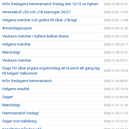
Inför fredagens hemmamatch fredag den 12/12 vs Hyttan!
2025-12-08 15:51
Intressekoll J20 och J18 säsongen 26/27
2025-12-07 19:59
Helgens matcher och grattis till vårat J18-lag!
2025-12-07 19:48
Annandagscupen
2025-12-03 21:56
Veckans matcher i Gyllene Balken Arena
2025-12-03 13:32
Helgens matcher
2025-11-30 22:17
Matchdag!
2025-11-28 10:21
Veckans matcher
2025-11-26 09:11
Dags för vårat yngsta ungdomslag att ta emot ett gäng lag
2025-11-25 10:34
till helgen! Välkomna!
Inför fredagens hemmamatch
2025-11-24 08:07
Helgens resultat
2025-11-23 19:53
Seger!
2025-11-22 00:09
Matchdag!
2025-11-21 11:35
Hemmamatch fredag!
2025-11-20 11:52
Seger mot Hallsberg
2025-11-19 12:21