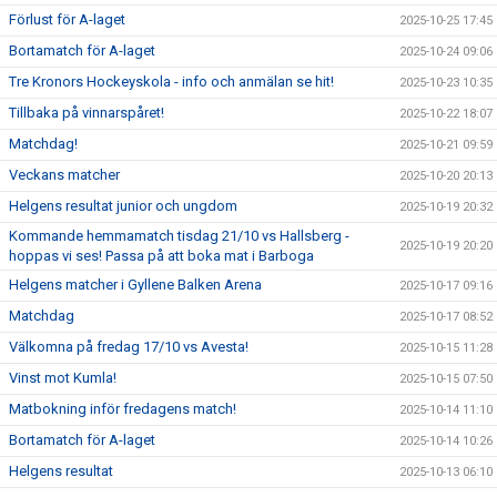
Förlust för A-laget
2025-10-25 17:45
Bortamatch för A-laget
2025-10-24 09:06
Tre Kronors Hockeyskola - info och anmälan se hit!
2025-10-23 10:35
Tillbaka på vinnarspåret!
2025-10-22 18:07
Matchdag!
2025-10-21 09:59
Veckans matcher
2025-10-20 20:13
Helgens resultat junior och ungdom
2025-10-19 20:32
Kommande hemmamatch tisdag 21/10 vs Hallsberg -
2025-10-19 20:20
hoppas vi ses! Passa på att boka mat i Barboga
Helgens matcher i Gyllene Balken Arena
2025-10-17 09:16
Matchdag
2025-10-17 08:52
Välkomna på fredag 17/10 vs Avesta!
2025-10-15 11:28
Vinst mot Kumla!
2025-10-15 07:50
Matbokning inför fredagens match!
2025-10-14 11:10
Bortamatch för A-laget
2025-10-14 10:26
Helgens resultat
2025-10-13 06:10