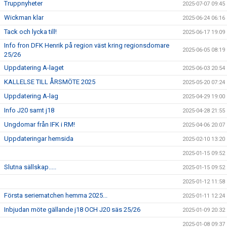
Truppnyheter
2025-07-07 09:45
Wickman klar
2025-06-24 06:16
Tack och lycka till!
2025-06-17 19:09
Info fron DFK Henrik på region väst kring regionsdomare
2025-06-05 08:19
25/26
Uppdatering A-laget
2025-06-03 20:54
KALLELSE TILL ÅRSMÖTE 2025
2025-05-20 07:24
Uppdatering A-lag
2025-04-29 19:00
Info J20 samt j18
2025-04-28 21:55
Ungdomar från IFK i RM!
2025-04-06 20:07
Uppdateringar hemsida
2025-02-10 13:20
2025-01-15 09:52
Slutna sällskap.....
2025-01-15 09:52
2025-01-12 11:58
Första seriematchen hemma 2025...
2025-01-11 12:24
Inbjudan möte gällande j18 OCH J20 säs 25/26
2025-01-09 20:32
2025-01-08 09:37