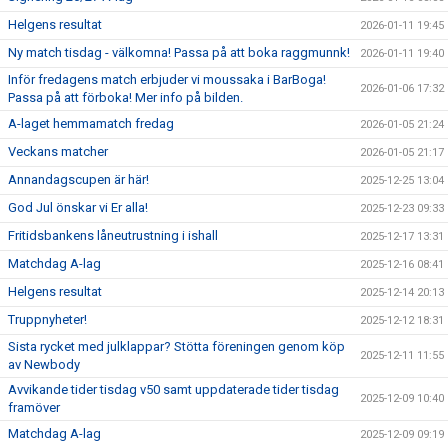
Helgens resultat
2026-01-11 19:45
Ny match tisdag - välkomna! Passa på att boka raggmunnk!
2026-01-11 19:40
Inför fredagens match erbjuder vi moussaka i BarBoga!
2026-01-06 17:32
Passa på att förboka! Mer info på bilden.
A-laget hemmamatch fredag
2026-01-05 21:24
Veckans matcher
2026-01-05 21:17
Annandagscupen är här!
2025-12-25 13:04
God Jul önskar vi Er alla!
2025-12-23 09:33
Fritidsbankens låneutrustning i ishall
2025-12-17 13:31
Matchdag A-lag
2025-12-16 08:41
Helgens resultat
2025-12-14 20:13
Truppnyheter!
2025-12-12 18:31
Sista rycket med julklappar? Stötta föreningen genom köp
2025-12-11 11:55
av Newbody
Avvikande tider tisdag v50 samt uppdaterade tider tisdag
2025-12-09 10:40
framöver
Matchdag A-lag
2025-12-09 09:19