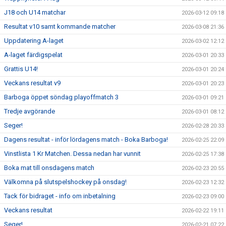
J18 och U14 matchar
2026-03-12 09:18
Resultat v10 samt kommande matcher
2026-03-08 21:36
Uppdatering A-laget
2026-03-02 12:12
A-laget färdigspelat
2026-03-01 20:33
Grattis U14!
2026-03-01 20:24
Veckans resultat v9
2026-03-01 20:23
Barboga öppet söndag playoffmatch 3
2026-03-01 09:21
Tredje avgörande
2026-03-01 08:12
Seger!
2026-02-28 20:33
Dagens resultat - inför lördagens match - Boka Barboga!
2026-02-25 22:09
Vinstlista 1 Kr Matchen. Dessa nedan har vunnit
2026-02-25 17:38
Boka mat till onsdagens match
2026-02-23 20:55
Välkomna på slutspelshockey på onsdag!
2026-02-23 12:32
Tack för bidraget - info om inbetalning
2026-02-23 09:00
Veckans resultat
2026-02-22 19:11
Seger!
2026-02-21 07:22