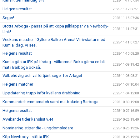
Kanslitider måndag v47
2025-11-17 07:54
Helgens resultat
2025-11-17 06:51
Seger!
2025-11-15 07:36
Stötta Arboga - passa på att köpa julklappar via Newbody-
2025-11-11 07:31
länk!
Veckans matcher i Gyllene Balken Arena! Vi rivstartar med
2025-11-11 07:27
Kumla idag. Vi ses!
Helgens resultat
2025-11-10 08:20
Kumla gästar IFK på tisdag - välkomna! Boka gärna en bit
2025-11-09 19:42
mat i Barboga också.
Välbehövlig och välförtjänt seger för A-laget
2025-11-08 08:21
Helgens matcher
2025-11-07 10:04
Uppdatering trupp inför kvällens drabbning
2025-11-04 12:08
Kommande hemmamatch samt matbokning Barboga
2025-10-30 19:08
Helgens resultat
2025-10-27 16:59
Avvikande tider kanslist v.44
2025-10-26 19:49
Nominering stipendie - ungdomsledare
2025-10-26 19:26
Köp Newbody - stötta IFK
2025-10-26 19:24