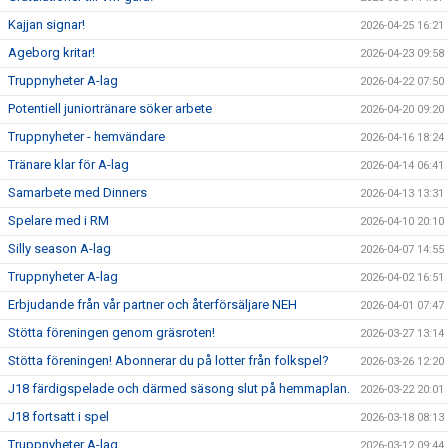
Kajjan signar!
2026-04-25 16:21
Ageborg kritar!
2026-04-23 09:58
Truppnyheter A-lag
2026-04-22 07:50
Potentiell juniortränare söker arbete
2026-04-20 09:20
Truppnyheter - hemvändare
2026-04-16 18:24
Tränare klar för A-lag
2026-04-14 06:41
Samarbete med Dinners
2026-04-13 13:31
Spelare med i RM
2026-04-10 20:10
Silly season A-lag
2026-04-07 14:55
Truppnyheter A-lag
2026-04-02 16:51
Erbjudande från vår partner och återförsäljare NEH
2026-04-01 07:47
Stötta föreningen genom gräsroten!
2026-03-27 13:14
Stötta föreningen! Abonnerar du på lotter från folkspel?
2026-03-26 12:20
J18 färdigspelade och därmed säsong slut på hemmaplan.
2026-03-22 20:01
J18 fortsatt i spel
2026-03-18 08:13
Truppnyheter A-lag
2026-03-12 09:44