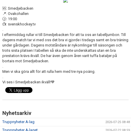
DOKUMENT
🆚: Smedjebacken
📍: Ovakohallen
VÅRA LAG
🕝: 19:00
📺: svenskhockey.tv
MATCHER
.
I eftermiddag rullar vi till Smedjebacken för att ta oss an tabelljumbon. Till
dagens match tar vi med oss det bra vi gjorde i tisdags samt en bra träning
ISSCHEMA
under gårdagen. Dagens motståndare är nykomlingar till säsongen och
trots sista platsen I tabellen så ska de inte underskattas utan en bra
BOKA LOGE OCH MAT
prestation krävs ikväll. De har även genom åren varit tuffa bataljer på
bortais mot Smedjebacken.
.
DEN BLÅVITA VÄGEN
Men vi ska göra allt för att rulla hem med tre nya poäng.
.
BILJETTER
Vi ses i Smedjebacken ikväll!💙
BLI HOCKEYDOMARE
A-LAGETS MATCHER 25/26
Nyhetsarkiv
SVENSK HOCKEYTV
Truppnyheter A-lag
2026-07-25 08:48
Truppnyheter A-laget
KLUBBPROFIL
2026-07-22 08:59