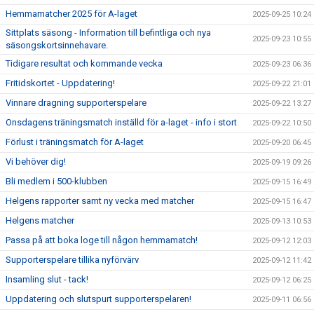
Hemmamatcher 2025 för A-laget
2025-09-25 10:24
Sittplats säsong - Information till befintliga och nya
2025-09-23 10:55
säsongskortsinnehavare.
Tidigare resultat och kommande vecka
2025-09-23 06:36
Fritidskortet - Uppdatering!
2025-09-22 21:01
Vinnare dragning supporterspelare
2025-09-22 13:27
Onsdagens träningsmatch inställd för a-laget - info i stort
2025-09-22 10:50
Förlust i träningsmatch för A-laget
2025-09-20 06:45
Vi behöver dig!
2025-09-19 09:26
Bli medlem i 500-klubben
2025-09-15 16:49
Helgens rapporter samt ny vecka med matcher
2025-09-15 16:47
Helgens matcher
2025-09-13 10:53
Passa på att boka loge till någon hemmamatch!
2025-09-12 12:03
Supporterspelare tillika nyförvärv
2025-09-12 11:42
Insamling slut - tack!
2025-09-12 06:25
Uppdatering och slutspurt supporterspelaren!
2025-09-11 06:56