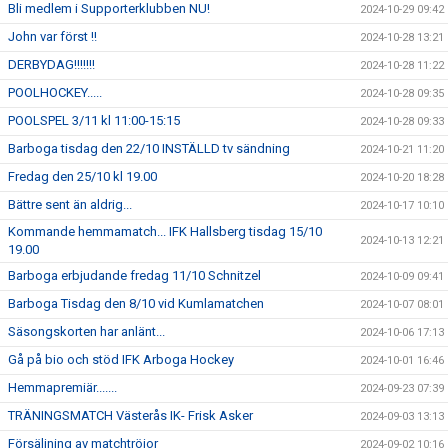
Bli medlem i Supporterklubben NU!
2024-10-29 09:42
John var först !!
2024-10-28 13:21
DERBYDAG!!!!!!!
2024-10-28 11:22
POOLHOCKEY.....
2024-10-28 09:35
POOLSPEL 3/11 kl 11:00-15:15
2024-10-28 09:33
Barboga tisdag den 22/10 INSTÄLLD tv sändning
2024-10-21 11:20
Fredag den 25/10 kl 19.00
2024-10-20 18:28
Bättre sent än aldrig...
2024-10-17 10:10
Kommande hemmamatch... IFK Hallsberg tisdag 15/10
2024-10-13 12:21
19.00
Barboga erbjudande fredag 11/10 Schnitzel
2024-10-09 09:41
Barboga Tisdag den 8/10 vid Kumlamatchen
2024-10-07 08:01
Säsongskorten har anlänt...
2024-10-06 17:13
Gå på bio och stöd IFK Arboga Hockey
2024-10-01 16:46
Hemmapremiär.......
2024-09-23 07:39
TRÄNINGSMATCH Västerås IK- Frisk Asker
2024-09-03 13:13
Försäljning av matchtröjor
2024-09-02 10:16