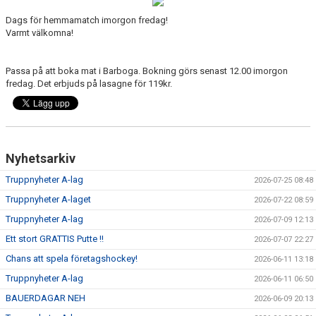
DOKUMENT
Dags för hemmamatch imorgon fredag!
Varmt välkomna!
VÅRA LAG
MATCHER
Passa på att boka mat i Barboga. Bokning görs senast 12.00 imorgon
fredag. Det erbjuds på lasagne för 119kr.
ISSCHEMA
BOKA LOGE OCH MAT
Nyhetsarkiv
DEN BLÅVITA VÄGEN
Truppnyheter A-lag
2026-07-25 08:48
BILJETTER
Truppnyheter A-laget
2026-07-22 08:59
Truppnyheter A-lag
2026-07-09 12:13
BLI HOCKEYDOMARE
Ett stort GRATTIS Putte !!
2026-07-07 22:27
A-LAGETS MATCHER 25/26
Chans att spela företagshockey!
2026-06-11 13:18
Truppnyheter A-lag
2026-06-11 06:50
SVENSK HOCKEYTV
BAUERDAGAR NEH
2026-06-09 20:13
KLUBBPROFIL