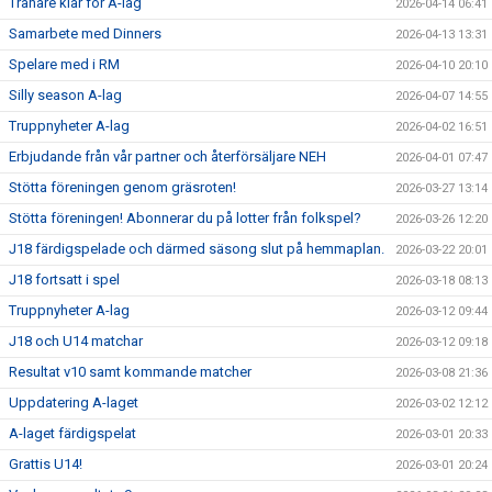
Tränare klar för A-lag
2026-04-14 06:41
Samarbete med Dinners
2026-04-13 13:31
Spelare med i RM
2026-04-10 20:10
Silly season A-lag
2026-04-07 14:55
Truppnyheter A-lag
2026-04-02 16:51
Erbjudande från vår partner och återförsäljare NEH
2026-04-01 07:47
Stötta föreningen genom gräsroten!
2026-03-27 13:14
Stötta föreningen! Abonnerar du på lotter från folkspel?
2026-03-26 12:20
J18 färdigspelade och därmed säsong slut på hemmaplan.
2026-03-22 20:01
J18 fortsatt i spel
2026-03-18 08:13
Truppnyheter A-lag
2026-03-12 09:44
J18 och U14 matchar
2026-03-12 09:18
Resultat v10 samt kommande matcher
2026-03-08 21:36
Uppdatering A-laget
2026-03-02 12:12
A-laget färdigspelat
2026-03-01 20:33
Grattis U14!
2026-03-01 20:24