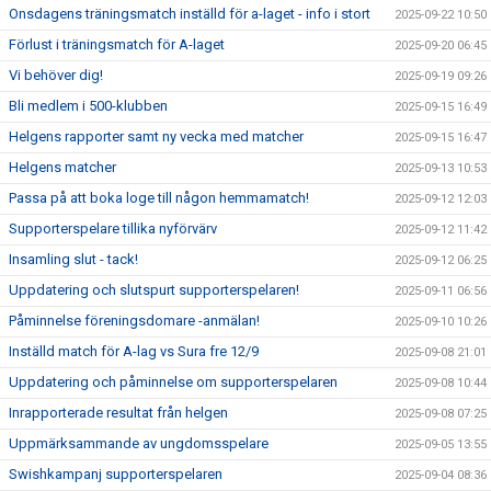
Onsdagens träningsmatch inställd för a-laget - info i stort
2025-09-22 10:50
Förlust i träningsmatch för A-laget
2025-09-20 06:45
Vi behöver dig!
2025-09-19 09:26
Bli medlem i 500-klubben
2025-09-15 16:49
Helgens rapporter samt ny vecka med matcher
2025-09-15 16:47
Helgens matcher
2025-09-13 10:53
Passa på att boka loge till någon hemmamatch!
2025-09-12 12:03
Supporterspelare tillika nyförvärv
2025-09-12 11:42
Insamling slut - tack!
2025-09-12 06:25
Uppdatering och slutspurt supporterspelaren!
2025-09-11 06:56
Påminnelse föreningsdomare -anmälan!
2025-09-10 10:26
Inställd match för A-lag vs Sura fre 12/9
2025-09-08 21:01
Uppdatering och påminnelse om supporterspelaren
2025-09-08 10:44
Inrapporterade resultat från helgen
2025-09-08 07:25
Uppmärksammande av ungdomsspelare
2025-09-05 13:55
Swishkampanj supporterspelaren
2025-09-04 08:36