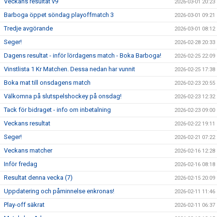
Veckans resultat v9
2026-03-01 20:23
Barboga öppet söndag playoffmatch 3
2026-03-01 09:21
Tredje avgörande
2026-03-01 08:12
Seger!
2026-02-28 20:33
Dagens resultat - inför lördagens match - Boka Barboga!
2026-02-25 22:09
Vinstlista 1 Kr Matchen. Dessa nedan har vunnit
2026-02-25 17:38
Boka mat till onsdagens match
2026-02-23 20:55
Välkomna på slutspelshockey på onsdag!
2026-02-23 12:32
Tack för bidraget - info om inbetalning
2026-02-23 09:00
Veckans resultat
2026-02-22 19:11
Seger!
2026-02-21 07:22
Veckans matcher
2026-02-16 12:28
Inför fredag
2026-02-16 08:18
Resultat denna vecka (7)
2026-02-15 20:09
Uppdatering och påminnelse enkronas!
2026-02-11 11:46
Play-off säkrat
2026-02-11 06:37