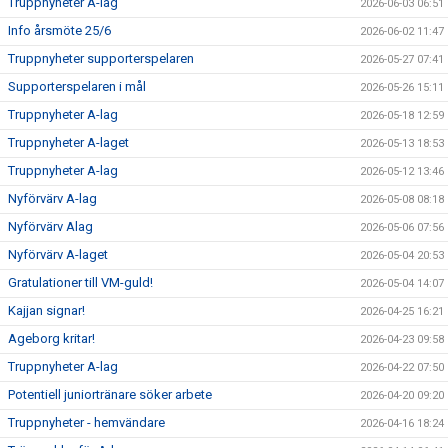
Truppnyheter A-lag
2026-06-03 06:51
Info årsmöte 25/6
2026-06-02 11:47
SUPPORTERKLUBBEN
Truppnyheter supporterspelaren
2026-05-27 07:41
MEDLEMSSKAP
Supporterspelaren i mål
2026-05-26 15:11
Truppnyheter A-lag
2026-05-18 12:59
ENKRONASMATCH 2026
Truppnyheter A-laget
2026-05-13 18:53
Truppnyheter A-lag
2026-05-12 13:46
Nyförvärv A-lag
2026-05-08 08:18
Nyförvärv Alag
2026-05-06 07:56
Nyförvärv A-laget
2026-05-04 20:53
Gratulationer till VM-guld!
2026-05-04 14:07
Kajjan signar!
2026-04-25 16:21
Ageborg kritar!
2026-04-23 09:58
Truppnyheter A-lag
2026-04-22 07:50
Potentiell juniortränare söker arbete
2026-04-20 09:20
Truppnyheter - hemvändare
2026-04-16 18:24