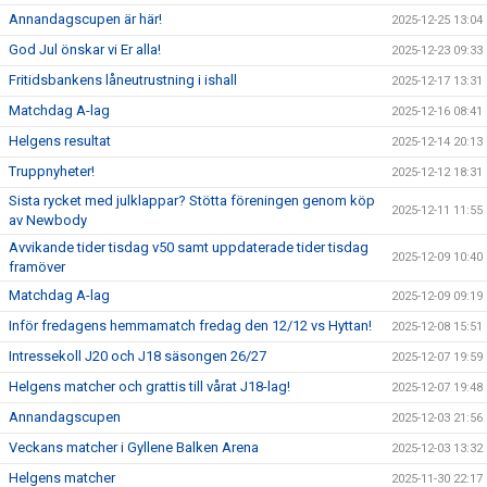
Annandagscupen är här!
2025-12-25 13:04
God Jul önskar vi Er alla!
2025-12-23 09:33
Fritidsbankens låneutrustning i ishall
2025-12-17 13:31
Matchdag A-lag
2025-12-16 08:41
Helgens resultat
2025-12-14 20:13
Truppnyheter!
2025-12-12 18:31
Sista rycket med julklappar? Stötta föreningen genom köp
2025-12-11 11:55
av Newbody
Avvikande tider tisdag v50 samt uppdaterade tider tisdag
2025-12-09 10:40
framöver
Matchdag A-lag
2025-12-09 09:19
Inför fredagens hemmamatch fredag den 12/12 vs Hyttan!
2025-12-08 15:51
Intressekoll J20 och J18 säsongen 26/27
2025-12-07 19:59
Helgens matcher och grattis till vårat J18-lag!
2025-12-07 19:48
Annandagscupen
2025-12-03 21:56
Veckans matcher i Gyllene Balken Arena
2025-12-03 13:32
Helgens matcher
2025-11-30 22:17