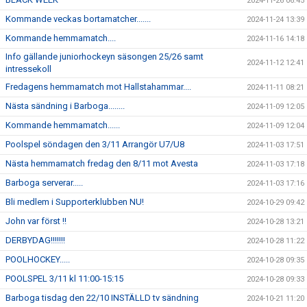
2024-11-26 06:45
Kommande veckas bortamatcher.......
2024-11-24 13:39
Kommande hemmamatch....
2024-11-16 14:18
Info gällande juniorhockeyn säsongen 25/26 samt
2024-11-12 12:41
intressekoll
Fredagens hemmamatch mot Hallstahammar....
2024-11-11 08:21
Nästa sändning i Barboga........
2024-11-09 12:05
Kommande hemmamatch......
2024-11-09 12:04
Poolspel söndagen den 3/11 Arrangör U7/U8
2024-11-03 17:51
Nästa hemmamatch fredag den 8/11 mot Avesta
2024-11-03 17:18
Barboga serverar.....
2024-11-03 17:16
Bli medlem i Supporterklubben NU!
2024-10-29 09:42
John var först !!
2024-10-28 13:21
DERBYDAG!!!!!!!
2024-10-28 11:22
POOLHOCKEY.....
2024-10-28 09:35
POOLSPEL 3/11 kl 11:00-15:15
2024-10-28 09:33
Barboga tisdag den 22/10 INSTÄLLD tv sändning
2024-10-21 11:20