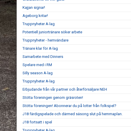
Kajjan signar!
Ageborg kritar!
Truppnyheter A-lag
Potentiell juniortränare söker arbete
Truppnyheter - hemvändare
Tränare klar för A-lag
Samarbete med Dinners
Spelare med i RM
Silly season A-lag
Truppnyheter A-lag
Erbjudande från vår partner och återförsäljare NEH
Stötta föreningen genom gräsroten!
Stötta föreningen! Abonnerar du på lotter från folkspel?
J18 färdigspelade och därmed säsong slut på hemmaplan.
J18 fortsatt i spel
Truppnyheter A-lag