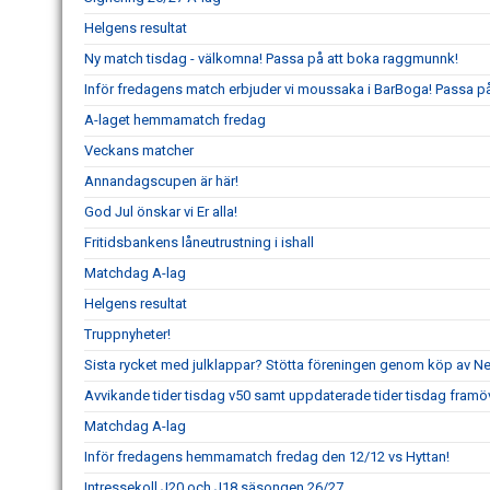
Helgens resultat
Ny match tisdag - välkomna! Passa på att boka raggmunnk!
Inför fredagens match erbjuder vi moussaka i BarBoga! Passa på 
A-laget hemmamatch fredag
Veckans matcher
Annandagscupen är här!
God Jul önskar vi Er alla!
Fritidsbankens låneutrustning i ishall
Matchdag A-lag
Helgens resultat
Truppnyheter!
Sista rycket med julklappar? Stötta föreningen genom köp av 
Avvikande tider tisdag v50 samt uppdaterade tider tisdag framö
Matchdag A-lag
Inför fredagens hemmamatch fredag den 12/12 vs Hyttan!
Intressekoll J20 och J18 säsongen 26/27