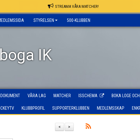
STREAMA VÅRA MATCHER!
MEDLEMSSIDA
STYRELSEN
500-KLUBBEN
rboga IK
DOKUMENT
VÅRA LAG
MATCHER
ISSCHEMA
BOKA LOGE OCH
OCKEYTV
KLUBBPROFIL
SUPPORTERKLUBBEN
MEDLEMSSKAP
ENK
<
>