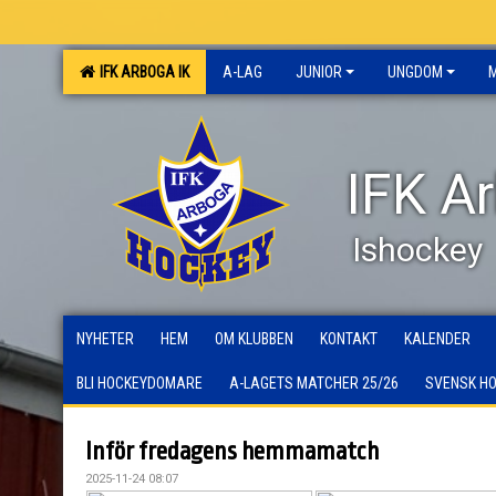
IFK ARBOGA IK
A-LAG
JUNIOR
UNGDOM
IFK A
Ishockey
NYHETER
HEM
OM KLUBBEN
KONTAKT
KALENDER
BLI HOCKEYDOMARE
A-LAGETS MATCHER 25/26
SVENSK H
Inför fredagens hemmamatch
2025-11-24 08:07