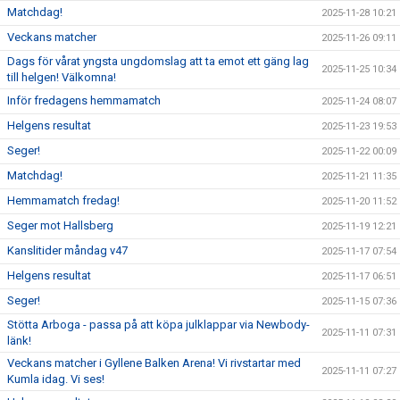
Matchdag!
2025-11-28 10:21
Veckans matcher
2025-11-26 09:11
Dags för vårat yngsta ungdomslag att ta emot ett gäng lag
2025-11-25 10:34
till helgen! Välkomna!
Inför fredagens hemmamatch
2025-11-24 08:07
Helgens resultat
2025-11-23 19:53
Seger!
2025-11-22 00:09
Matchdag!
2025-11-21 11:35
Hemmamatch fredag!
2025-11-20 11:52
Seger mot Hallsberg
2025-11-19 12:21
Kanslitider måndag v47
2025-11-17 07:54
Helgens resultat
2025-11-17 06:51
Seger!
2025-11-15 07:36
Stötta Arboga - passa på att köpa julklappar via Newbody-
2025-11-11 07:31
länk!
Veckans matcher i Gyllene Balken Arena! Vi rivstartar med
2025-11-11 07:27
Kumla idag. Vi ses!