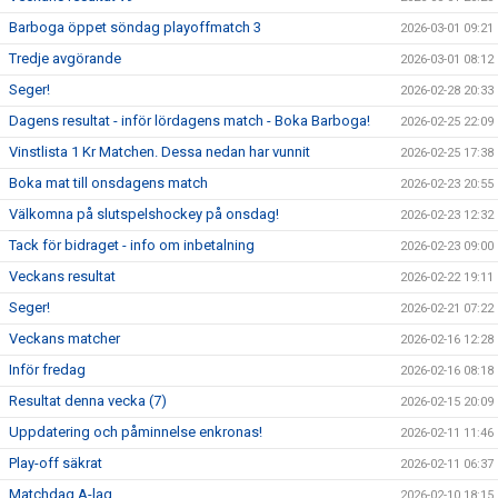
Barboga öppet söndag playoffmatch 3
2026-03-01 09:21
Tredje avgörande
2026-03-01 08:12
Seger!
2026-02-28 20:33
Dagens resultat - inför lördagens match - Boka Barboga!
2026-02-25 22:09
Vinstlista 1 Kr Matchen. Dessa nedan har vunnit
2026-02-25 17:38
Boka mat till onsdagens match
2026-02-23 20:55
Välkomna på slutspelshockey på onsdag!
2026-02-23 12:32
Tack för bidraget - info om inbetalning
2026-02-23 09:00
Veckans resultat
2026-02-22 19:11
Seger!
2026-02-21 07:22
Veckans matcher
2026-02-16 12:28
Inför fredag
2026-02-16 08:18
Resultat denna vecka (7)
2026-02-15 20:09
Uppdatering och påminnelse enkronas!
2026-02-11 11:46
Play-off säkrat
2026-02-11 06:37
Matchdag A-lag
2026-02-10 18:15