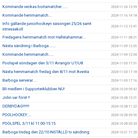
Kommande veckas bortamatcher.......
2024-11-24 13:39
Kommande hemmamatch....
2024-11-16 14:18
Info gällande juniorhockeyn säsongen 25/26 samt
2024-11-12 12:41
intressekoll
Fredagens hemmamatch mot Hallstahammar....
2024-11-11 08:21
Nästa sändning i Barboga........
2024-11-09 12:05
Kommande hemmamatch......
2024-11-09 12:04
Poolspel söndagen den 3/11 Arrangör U7/U8
2024-11-03 17:51
Nästa hemmamatch fredag den 8/11 mot Avesta
2024-11-03 17:18
Barboga serverar.....
2024-11-03 17:16
Bli medlem i Supporterklubben NU!
2024-10-29 09:42
John var först !!
2024-10-28 13:21
DERBYDAG!!!!!!!
2024-10-28 11:22
POOLHOCKEY.....
2024-10-28 09:35
POOLSPEL 3/11 kl 11:00-15:15
2024-10-28 09:33
Barboga tisdag den 22/10 INSTÄLLD tv sändning
2024-10-21 11:20