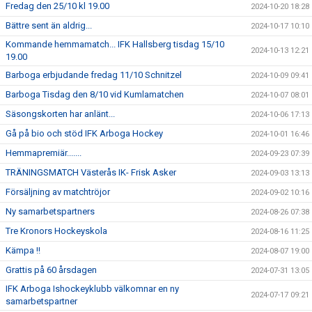
Fredag den 25/10 kl 19.00
2024-10-20 18:28
Bättre sent än aldrig...
2024-10-17 10:10
Kommande hemmamatch... IFK Hallsberg tisdag 15/10
2024-10-13 12:21
19.00
Barboga erbjudande fredag 11/10 Schnitzel
2024-10-09 09:41
Barboga Tisdag den 8/10 vid Kumlamatchen
2024-10-07 08:01
Säsongskorten har anlänt...
2024-10-06 17:13
Gå på bio och stöd IFK Arboga Hockey
2024-10-01 16:46
Hemmapremiär.......
2024-09-23 07:39
TRÄNINGSMATCH Västerås IK- Frisk Asker
2024-09-03 13:13
Försäljning av matchtröjor
2024-09-02 10:16
Ny samarbetspartners
2024-08-26 07:38
Tre Kronors Hockeyskola
2024-08-16 11:25
Kämpa !!
2024-08-07 19:00
Grattis på 60 årsdagen
2024-07-31 13:05
IFK Arboga Ishockeyklubb välkomnar en ny
2024-07-17 09:21
samarbetspartner