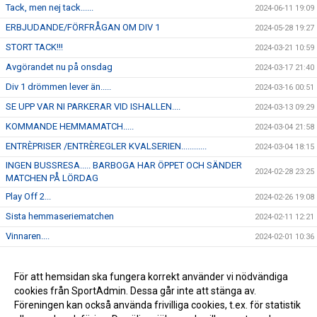
Tack, men nej tack......
2024-06-11 19:09
ERBJUDANDE/FÖRFRÅGAN OM DIV 1
2024-05-28 19:27
STORT TACK!!!
2024-03-21 10:59
Avgörandet nu på onsdag
2024-03-17 21:40
Div 1 drömmen lever än.....
2024-03-16 00:51
SE UPP VAR NI PARKERAR VID ISHALLEN....
2024-03-13 09:29
KOMMANDE HEMMAMATCH.....
2024-03-04 21:58
ENTRÈPRISER /ENTRÈREGLER KVALSERIEN............
2024-03-04 18:15
INGEN BUSSRESA..... BARBOGA HAR ÖPPET OCH SÄNDER
2024-02-28 23:25
MATCHEN PÅ LÖRDAG
Play Off 2...
2024-02-26 19:08
Sista hemmaseriematchen
2024-02-11 12:21
Vinnaren....
2024-02-01 10:36
I morgon onsdag åker J-18 på bortamatch till Forshaga
2024-01-30 12:04
Kommande hemmamatch.....
För att hemsidan ska fungera korrekt använder vi nödvändiga
2024-01-22 12:45
cookies från SportAdmin. Dessa går inte att stänga av.
NYHET...
2024-01-16 16:23
Föreningen kan också använda frivilliga cookies, t.ex. för statistik