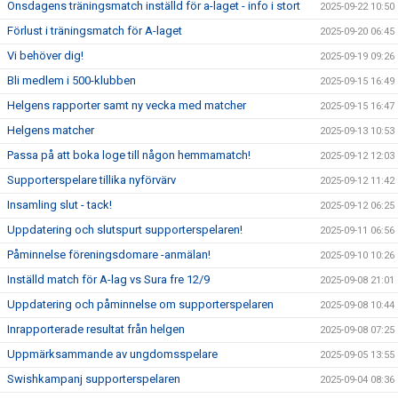
Onsdagens träningsmatch inställd för a-laget - info i stort
2025-09-22 10:50
Förlust i träningsmatch för A-laget
2025-09-20 06:45
Vi behöver dig!
2025-09-19 09:26
Bli medlem i 500-klubben
2025-09-15 16:49
Helgens rapporter samt ny vecka med matcher
2025-09-15 16:47
Helgens matcher
2025-09-13 10:53
Passa på att boka loge till någon hemmamatch!
2025-09-12 12:03
Supporterspelare tillika nyförvärv
2025-09-12 11:42
Insamling slut - tack!
2025-09-12 06:25
Uppdatering och slutspurt supporterspelaren!
2025-09-11 06:56
Påminnelse föreningsdomare -anmälan!
2025-09-10 10:26
Inställd match för A-lag vs Sura fre 12/9
2025-09-08 21:01
Uppdatering och påminnelse om supporterspelaren
2025-09-08 10:44
Inrapporterade resultat från helgen
2025-09-08 07:25
Uppmärksammande av ungdomsspelare
2025-09-05 13:55
Swishkampanj supporterspelaren
2025-09-04 08:36