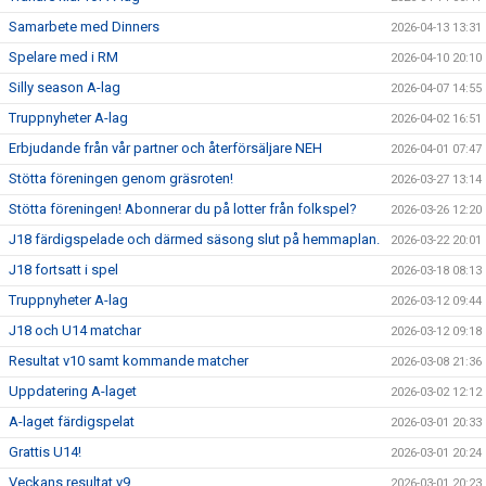
Samarbete med Dinners
2026-04-13 13:31
Spelare med i RM
2026-04-10 20:10
Silly season A-lag
2026-04-07 14:55
Truppnyheter A-lag
2026-04-02 16:51
Erbjudande från vår partner och återförsäljare NEH
2026-04-01 07:47
Stötta föreningen genom gräsroten!
2026-03-27 13:14
Stötta föreningen! Abonnerar du på lotter från folkspel?
2026-03-26 12:20
J18 färdigspelade och därmed säsong slut på hemmaplan.
2026-03-22 20:01
J18 fortsatt i spel
2026-03-18 08:13
Truppnyheter A-lag
2026-03-12 09:44
J18 och U14 matchar
2026-03-12 09:18
Resultat v10 samt kommande matcher
2026-03-08 21:36
Uppdatering A-laget
2026-03-02 12:12
A-laget färdigspelat
2026-03-01 20:33
Grattis U14!
2026-03-01 20:24
Veckans resultat v9
2026-03-01 20:23