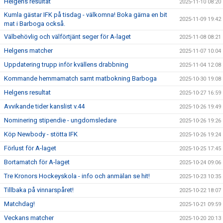
Helgens resultat
2025-11-10 08:20
Kumla gästar IFK på tisdag - välkomna! Boka gärna en bit
2025-11-09 19:42
mat i Barboga också.
Välbehövlig och välförtjänt seger för A-laget
2025-11-08 08:21
Helgens matcher
2025-11-07 10:04
Uppdatering trupp inför kvällens drabbning
2025-11-04 12:08
Kommande hemmamatch samt matbokning Barboga
2025-10-30 19:08
Helgens resultat
2025-10-27 16:59
Avvikande tider kanslist v.44
2025-10-26 19:49
Nominering stipendie - ungdomsledare
2025-10-26 19:26
Köp Newbody - stötta IFK
2025-10-26 19:24
Förlust för A-laget
2025-10-25 17:45
Bortamatch för A-laget
2025-10-24 09:06
Tre Kronors Hockeyskola - info och anmälan se hit!
2025-10-23 10:35
Tillbaka på vinnarspåret!
2025-10-22 18:07
Matchdag!
2025-10-21 09:59
Veckans matcher
2025-10-20 20:13