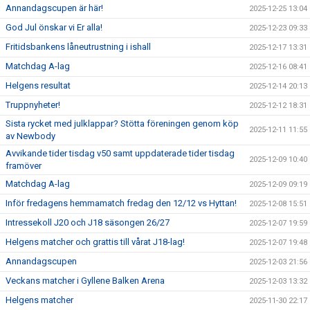
Annandagscupen är här!
2025-12-25 13:04
God Jul önskar vi Er alla!
2025-12-23 09:33
Fritidsbankens låneutrustning i ishall
2025-12-17 13:31
Matchdag A-lag
2025-12-16 08:41
Helgens resultat
2025-12-14 20:13
Truppnyheter!
2025-12-12 18:31
Sista rycket med julklappar? Stötta föreningen genom köp
2025-12-11 11:55
av Newbody
Avvikande tider tisdag v50 samt uppdaterade tider tisdag
2025-12-09 10:40
framöver
Matchdag A-lag
2025-12-09 09:19
Inför fredagens hemmamatch fredag den 12/12 vs Hyttan!
2025-12-08 15:51
Intressekoll J20 och J18 säsongen 26/27
2025-12-07 19:59
Helgens matcher och grattis till vårat J18-lag!
2025-12-07 19:48
Annandagscupen
2025-12-03 21:56
Veckans matcher i Gyllene Balken Arena
2025-12-03 13:32
Helgens matcher
2025-11-30 22:17