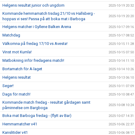
Helgens resultat junior och ungdom
2025-10-19 20:32
Kommande hemmamatch tisdag 21/10 vs Hallsberg -
2025-10-19 20:20
hoppas vi ses! Passa på att boka mat i Barboga
Helgens matcher i Gyllene Balken Arena
2025-10-17 09:16
Matchdag
2025-10-17 08:52
Välkomna på fredag 17/10 vs Avesta!
2025-10-15 11:28
Vinst mot Kumla!
2025-10-15 07:50
Matbokning inför fredagens match!
2025-10-14 11:10
Bortamatch för A-laget
2025-10-14 10:26
Helgens resultat
2025-10-13 06:10
Seger!
2025-10-11 07:09
Dags för match!
2025-10-10 08:47
Kommande match fredag - resultat gårdagen samt
2025-10-08 10:24
påminnelse om Bargboga
Boka mat Barboga fredag - (flytt av Bar)
2025-10-07 14:31
Hemmamatcher v41
2025-10-06 22:37
Kanslitider v41
2025-10-06 08:17