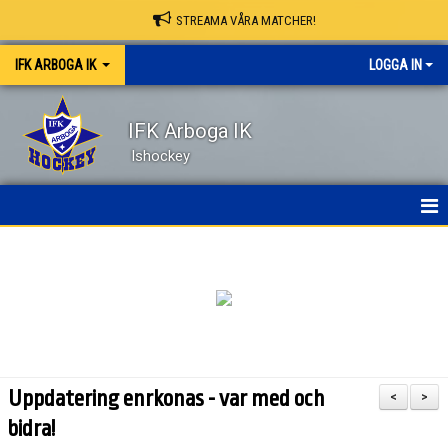
STREAMA VÅRA MATCHER!
IFK ARBOGA IK
LOGGA IN
IFK Arboga IK
Ishockey
NYHETER
HEM
OM KLUBBEN
KONTAKT
Uppdatering enrkonas - var med och
<
>
KALENDER
bidra!