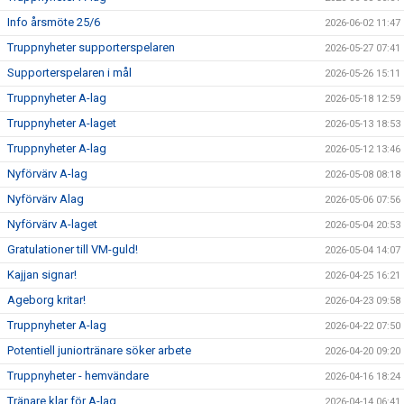
Info årsmöte 25/6
2026-06-02 11:47
SUPPORTERKLUBBEN
Truppnyheter supporterspelaren
2026-05-27 07:41
Supporterspelaren i mål
MEDLEMSSKAP
2026-05-26 15:11
Truppnyheter A-lag
2026-05-18 12:59
ENKRONASMATCH 2026
Truppnyheter A-laget
2026-05-13 18:53
Truppnyheter A-lag
2026-05-12 13:46
Nyförvärv A-lag
2026-05-08 08:18
Nyförvärv Alag
2026-05-06 07:56
Nyförvärv A-laget
2026-05-04 20:53
Gratulationer till VM-guld!
2026-05-04 14:07
Kajjan signar!
2026-04-25 16:21
Ageborg kritar!
2026-04-23 09:58
Truppnyheter A-lag
2026-04-22 07:50
Potentiell juniortränare söker arbete
2026-04-20 09:20
Truppnyheter - hemvändare
2026-04-16 18:24
Tränare klar för A-lag
2026-04-14 06:41