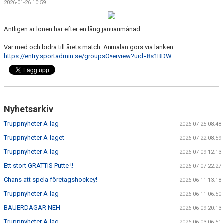
2026-01-26 10:59
DOKUMENT
VÅRA LAG
Äntligen är lönen här efter en lång januarimånad.
Var med och bidra till årets match. Anmälan görs via länken.
MATCHER
https://entry.sportadmin.se/groupsOverview?uid=8s1BDW
ISSCHEMA
BOKA LOGE OCH MAT
Nyhetsarkiv
DEN BLÅVITA VÄGEN
Truppnyheter A-lag
2026-07-25 08:48
BILJETTER
Truppnyheter A-laget
2026-07-22 08:59
Truppnyheter A-lag
2026-07-09 12:13
BLI HOCKEYDOMARE
Ett stort GRATTIS Putte !!
2026-07-07 22:27
A-LAGETS MATCHER 25/26
Chans att spela företagshockey!
2026-06-11 13:18
Truppnyheter A-lag
2026-06-11 06:50
SVENSK HOCKEYTV
BAUERDAGAR NEH
2026-06-09 20:13
Truppnyheter A-lag
KLUBBPROFIL
2026-06-03 06:51