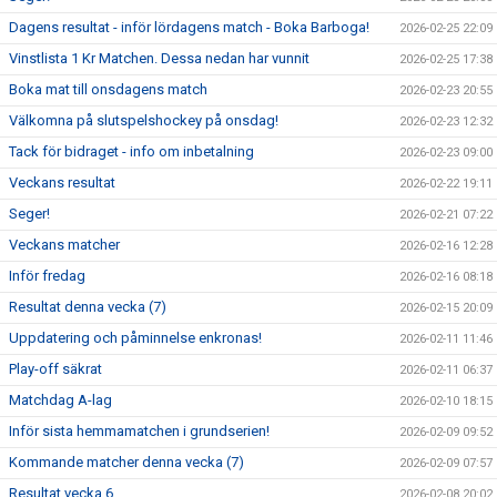
Dagens resultat - inför lördagens match - Boka Barboga!
2026-02-25 22:09
Vinstlista 1 Kr Matchen. Dessa nedan har vunnit
2026-02-25 17:38
Boka mat till onsdagens match
2026-02-23 20:55
Välkomna på slutspelshockey på onsdag!
2026-02-23 12:32
Tack för bidraget - info om inbetalning
2026-02-23 09:00
Veckans resultat
2026-02-22 19:11
Seger!
2026-02-21 07:22
Veckans matcher
2026-02-16 12:28
Inför fredag
2026-02-16 08:18
Resultat denna vecka (7)
2026-02-15 20:09
Uppdatering och påminnelse enkronas!
2026-02-11 11:46
Play-off säkrat
2026-02-11 06:37
Matchdag A-lag
2026-02-10 18:15
Inför sista hemmamatchen i grundserien!
2026-02-09 09:52
Kommande matcher denna vecka (7)
2026-02-09 07:57
Resultat vecka 6
2026-02-08 20:02