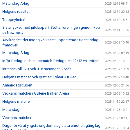
Matchdag A-lag
2025-12-16 08:41
Helgens resultat
2025-12-14 20:13
Truppnyheter!
2025-12-12 18:31
Sista rycket med julklappar? Stötta föreningen genom köp
2025-12-11 11:55
av Newbody
Avvikande tider tisdag v50 samt uppdaterade tider tisdag
2025-12-09 10:40
framöver
Matchdag A-lag
2025-12-09 09:19
Inför fredagens hemmamatch fredag den 12/12 vs Hyttan!
2025-12-08 15:51
Intressekoll J20 och J18 säsongen 26/27
2025-12-07 19:59
Helgens matcher och grattis till vårat J18-lag!
2025-12-07 19:48
Annandagscupen
2025-12-03 21:56
Veckans matcher i Gyllene Balken Arena
2025-12-03 13:32
Helgens matcher
2025-11-30 22:17
Matchdag!
2025-11-28 10:21
Veckans matcher
2025-11-26 09:11
Dags för vårat yngsta ungdomslag att ta emot ett gäng lag
2025-11-25 10:34