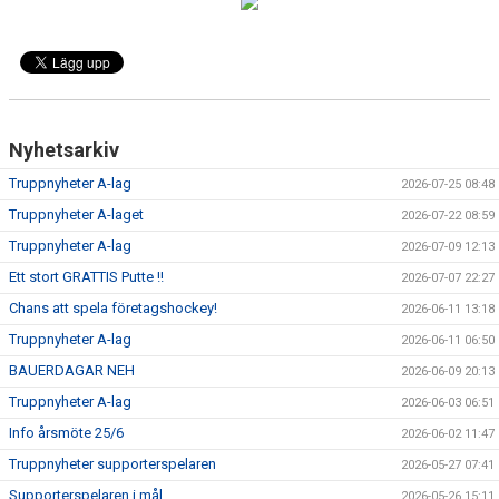
DOKUMENT
VÅRA LAG
MATCHER
Nyhetsarkiv
ISSCHEMA
Truppnyheter A-lag
2026-07-25 08:48
BOKA LOGE OCH MAT
Truppnyheter A-laget
2026-07-22 08:59
Truppnyheter A-lag
2026-07-09 12:13
DEN BLÅVITA VÄGEN
Ett stort GRATTIS Putte !!
2026-07-07 22:27
BILJETTER
Chans att spela företagshockey!
2026-06-11 13:18
Truppnyheter A-lag
2026-06-11 06:50
BLI HOCKEYDOMARE
BAUERDAGAR NEH
2026-06-09 20:13
A-LAGETS MATCHER 25/26
Truppnyheter A-lag
2026-06-03 06:51
Info årsmöte 25/6
2026-06-02 11:47
SVENSK HOCKEYTV
Truppnyheter supporterspelaren
2026-05-27 07:41
Supporterspelaren i mål
KLUBBPROFIL
2026-05-26 15:11