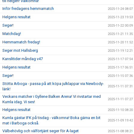
till helgen! Välkomna!
Inför fredagens hemmamatch
2025-11-24 08:07
Helgens resultat
2025-11-23 19:53
Seger!
2025-11-22 00:09
Matchdag!
2025-11-21 11:35
Hemmamatch fredag!
2025-11-20 11:52
Seger mot Hallsberg
2025-11-19 12:21
Kanslitider måndag v47
2025-11-17 07:54
Helgens resultat
2025-11-17 06:51
Seger!
2025-11-15 07:36
Stötta Arboga - passa på att köpa julklappar via Newbody-
2025-11-11 07:31
länk!
Veckans matcher i Gyllene Balken Arena! Vi rivstartar med
2025-11-11 07:27
Kumla idag. Vi ses!
Helgens resultat
2025-11-10 08:20
Kumla gästar IFK på tisdag - välkomna! Boka gärna en bit
2025-11-09 19:42
mat i Barboga också.
Välbehövlig och välförtjänt seger för A-laget
2025-11-08 08:21