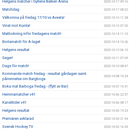
Helgens matcher i Gyllene Balken Arena
2025-10-17 09:16
Matchdag
2025-10-17 08:52
Välkomna på fredag 17/10 vs Avesta!
2025-10-15 11:28
Vinst mot Kumla!
2025-10-15 07:50
Matbokning inför fredagens match!
2025-10-14 11:10
Bortamatch för A-laget
2025-10-14 10:26
Helgens resultat
2025-10-13 06:10
Seger!
2025-10-11 07:09
Dags för match!
2025-10-10 08:47
Kommande match fredag - resultat gårdagen samt
2025-10-08 10:24
påminnelse om Bargboga
Boka mat Barboga fredag - (flytt av Bar)
2025-10-07 14:31
Hemmamatcher v41
2025-10-06 22:37
Kanslitider v41
2025-10-06 08:17
Helgens resultat
2025-10-05 19:23
Premiären avklarad
2025-10-03 21:54
Svensk Hockey TV
2025-10-02 16:34