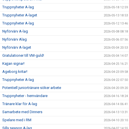
Truppnyheter A-lag
2026-05-18 12:59
SUPPORTERKLUBBEN
Truppnyheter A-laget
2026-05-13 18:53
Truppnyheter A-lag
MEDLEMSSKAP
2026-05-12 13:46
Nyförvärv A-lag
2026-05-08 08:18
ENKRONASMATCH 2026
Nyförvärv Alag
2026-05-06 07:56
Nyförvärv A-laget
2026-05-04 20:53
Gratulationer till VM-guld!
2026-05-04 14:07
Kajjan signar!
2026-04-25 16:21
Ageborg kritar!
2026-04-23 09:58
Truppnyheter A-lag
2026-04-22 07:50
Potentiell juniortränare söker arbete
2026-04-20 09:20
Truppnyheter - hemvändare
2026-04-16 18:24
Tränare klar för A-lag
2026-04-14 06:41
Samarbete med Dinners
2026-04-13 13:31
Spelare med i RM
2026-04-10 20:10
Silly season A-lag
2026-04-07 14:55