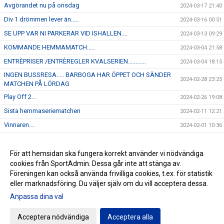
Avgörandet nu på onsdag
2024-03-17 21:40
Div 1 drömmen lever än.....
2024-03-16 00:51
SE UPP VAR NI PARKERAR VID ISHALLEN....
2024-03-13 09:29
KOMMANDE HEMMAMATCH.....
2024-03-04 21:58
ENTRÈPRISER /ENTRÈREGLER KVALSERIEN............
2024-03-04 18:15
INGEN BUSSRESA..... BARBOGA HAR ÖPPET OCH SÄNDER
2024-02-28 23:25
MATCHEN PÅ LÖRDAG
Play Off 2...
2024-02-26 19:08
Sista hemmaseriematchen
2024-02-11 12:21
Vinnaren....
2024-02-01 10:36
I morgon onsdag åker J-18 på bortamatch till Forshaga
2024-01-30 12:04
Kommande hemmamatch.....
För att hemsidan ska fungera korrekt använder vi nödvändiga
2024-01-22 12:45
cookies från SportAdmin. Dessa går inte att stänga av.
NYHET...
2024-01-16 16:23
Föreningen kan också använda frivilliga cookies, t.ex. för statistik
eller marknadsföring. Du väljer själv om du vill acceptera dessa.
Anpassa dina val
Cookie-inställningar
Gå till Webbversion
Acceptera nödvändiga
Acceptera alla