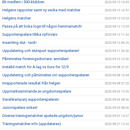
Bli medlem i 500-klubben
2025-09-15 16:49
Helgens rapporter samt ny vecka med matcher
2025-09-15 16:47
Helgens matcher
2025-09-13 10:53
Passa på att boka loge till någon hemmamatch!
2025-09-12 12:03
Supporterspelare tillika nyförvärv
2025-09-12 11:42
Insamling slut - tack!
2025-09-12 06:25
Uppdatering och slutspurt supporterspelaren!
2025-09-11 06:56
Påminnelse föreningsdomare -anmälan!
2025-09-10 10:26
Inställd match för A-lag vs Sura fre 12/9
2025-09-08 21:01
Uppdatering och påminnelse om supporterspelaren
2025-09-08 10:44
Inrapporterade resultat från helgen
2025-09-08 07:25
Uppmärksammande av ungdomsspelare
2025-09-05 13:55
Swishkampanj supporterspelaren
2025-09-04 08:36
Juniorspelare sökes!
2025-09-03 08:00
Diverse träningsmatcher spelade ungdom/junior
2025-09-01 13:57
Träningsmatcher info (uppdateras)
2025-08-27 12:22