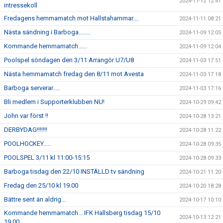
2024-11-12 12:41
intressekoll
Fredagens hemmamatch mot Hallstahammar....
2024-11-11 08:21
Nästa sändning i Barboga........
2024-11-09 12:05
Kommande hemmamatch......
2024-11-09 12:04
Poolspel söndagen den 3/11 Arrangör U7/U8
2024-11-03 17:51
Nästa hemmamatch fredag den 8/11 mot Avesta
2024-11-03 17:18
Barboga serverar.....
2024-11-03 17:16
Bli medlem i Supporterklubben NU!
2024-10-29 09:42
John var först !!
2024-10-28 13:21
DERBYDAG!!!!!!!
2024-10-28 11:22
POOLHOCKEY.....
2024-10-28 09:35
POOLSPEL 3/11 kl 11:00-15:15
2024-10-28 09:33
Barboga tisdag den 22/10 INSTÄLLD tv sändning
2024-10-21 11:20
Fredag den 25/10 kl 19.00
2024-10-20 18:28
Bättre sent än aldrig...
2024-10-17 10:10
Kommande hemmamatch... IFK Hallsberg tisdag 15/10
2024-10-13 12:21
19.00