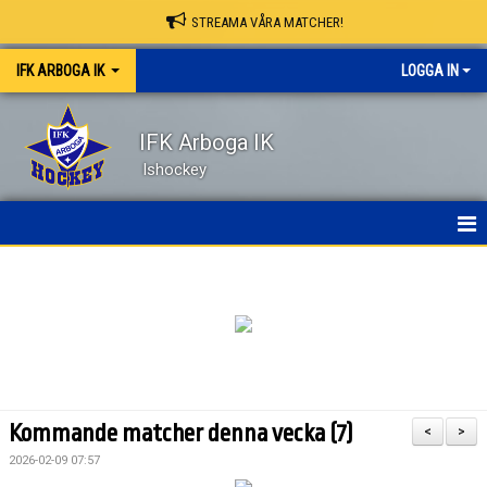
STREAMA VÅRA MATCHER!
IFK ARBOGA IK
LOGGA IN
IFK Arboga IK
Ishockey
NYHETER
HEM
OM KLUBBEN
KONTAKT
Kommande matcher denna vecka (7)
<
>
KALENDER
2026-02-09 07:57