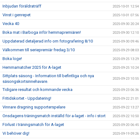
Inbjudan föräldraträff
2025-10-01 12:54
Vinst i genrepet
2025-10-01 07:56
Vecka 40
2025-09-30 20:24
Boka mat i Barboga inför hemmapremiären!
2025-09-30 12:10
Uppdaterad detaljerad info om fotografering 8/10
2025-09-30 09:46
Välkommen till seriepremiär fredag 3/10
2025-09-29 08:03
Boka loge!
2025-09-25 13:29
Hemmamatcher 2025 för A-laget
2025-09-25 10:24
Sittplats säsong - Information till befintliga och nya
2025-09-23 10:55
säsongskortsinnehavare.
Tidigare resultat och kommande vecka
2025-09-23 06:36
Fritidskortet - Uppdatering!
2025-09-22 21:01
Vinnare dragning supporterspelare
2025-09-22 13:27
Onsdagens träningsmatch inställd för a-laget - info i stort
2025-09-22 10:50
Förlust i träningsmatch för A-laget
2025-09-20 06:45
Vi behöver dig!
2025-09-19 09:26