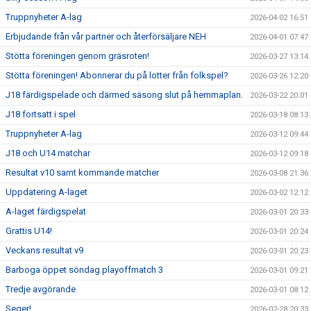
Truppnyheter A-lag
2026-04-02 16:51
Erbjudande från vår partner och återförsäljare NEH
2026-04-01 07:47
Stötta föreningen genom gräsroten!
2026-03-27 13:14
Stötta föreningen! Abonnerar du på lotter från folkspel?
2026-03-26 12:20
J18 färdigspelade och därmed säsong slut på hemmaplan.
2026-03-22 20:01
J18 fortsatt i spel
2026-03-18 08:13
Truppnyheter A-lag
2026-03-12 09:44
J18 och U14 matchar
2026-03-12 09:18
Resultat v10 samt kommande matcher
2026-03-08 21:36
Uppdatering A-laget
2026-03-02 12:12
A-laget färdigspelat
2026-03-01 20:33
Grattis U14!
2026-03-01 20:24
Veckans resultat v9
2026-03-01 20:23
Barboga öppet söndag playoffmatch 3
2026-03-01 09:21
Tredje avgörande
2026-03-01 08:12
Seger!
2026-02-28 20:33