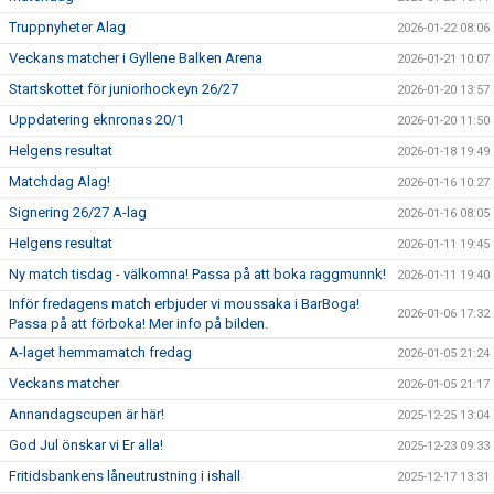
Truppnyheter Alag
2026-01-22 08:06
Veckans matcher i Gyllene Balken Arena
2026-01-21 10:07
Startskottet för juniorhockeyn 26/27
2026-01-20 13:57
Uppdatering eknronas 20/1
2026-01-20 11:50
Helgens resultat
2026-01-18 19:49
Matchdag Alag!
2026-01-16 10:27
Signering 26/27 A-lag
2026-01-16 08:05
Helgens resultat
2026-01-11 19:45
Ny match tisdag - välkomna! Passa på att boka raggmunnk!
2026-01-11 19:40
Inför fredagens match erbjuder vi moussaka i BarBoga!
2026-01-06 17:32
Passa på att förboka! Mer info på bilden.
A-laget hemmamatch fredag
2026-01-05 21:24
Veckans matcher
2026-01-05 21:17
Annandagscupen är här!
2025-12-25 13:04
God Jul önskar vi Er alla!
2025-12-23 09:33
Fritidsbankens låneutrustning i ishall
2025-12-17 13:31