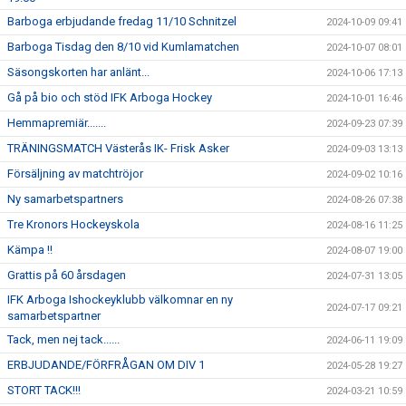
Barboga erbjudande fredag 11/10 Schnitzel
2024-10-09 09:41
Barboga Tisdag den 8/10 vid Kumlamatchen
2024-10-07 08:01
Säsongskorten har anlänt...
2024-10-06 17:13
Gå på bio och stöd IFK Arboga Hockey
2024-10-01 16:46
Hemmapremiär.......
2024-09-23 07:39
TRÄNINGSMATCH Västerås IK- Frisk Asker
2024-09-03 13:13
Försäljning av matchtröjor
2024-09-02 10:16
Ny samarbetspartners
2024-08-26 07:38
Tre Kronors Hockeyskola
2024-08-16 11:25
Kämpa !!
2024-08-07 19:00
Grattis på 60 årsdagen
2024-07-31 13:05
IFK Arboga Ishockeyklubb välkomnar en ny
2024-07-17 09:21
samarbetspartner
Tack, men nej tack......
2024-06-11 19:09
ERBJUDANDE/FÖRFRÅGAN OM DIV 1
2024-05-28 19:27
STORT TACK!!!
2024-03-21 10:59