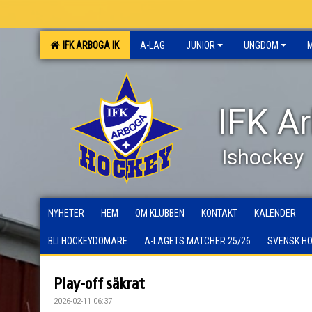
IFK ARBOGA IK
A-LAG
JUNIOR
UNGDOM
IFK A
Ishockey
NYHETER
HEM
OM KLUBBEN
KONTAKT
KALENDER
BLI HOCKEYDOMARE
A-LAGETS MATCHER 25/26
SVENSK H
Play-off säkrat
2026-02-11 06:37