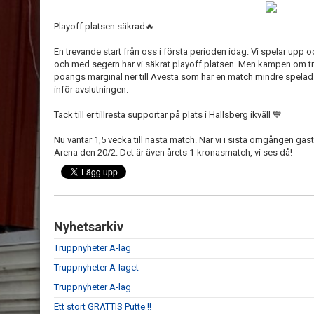
Playoff platsen säkrad🔥
En trevande start från oss i första perioden idag. Vi spelar upp och
och med segern har vi säkrat playoff platsen. Men kampen om tredje
poängs marginal ner till Avesta som har en match mindre spelad. 
inför avslutningen.
Tack till er tillresta supportar på plats i Hallsberg ikväll 💙
Nu väntar 1,5 vecka till nästa match. När vi i sista omgången gä
Arena den 20/2. Det är även årets 1-kronasmatch, vi ses då!
Nyhetsarkiv
Truppnyheter A-lag
Truppnyheter A-laget
Truppnyheter A-lag
Ett stort GRATTIS Putte !!