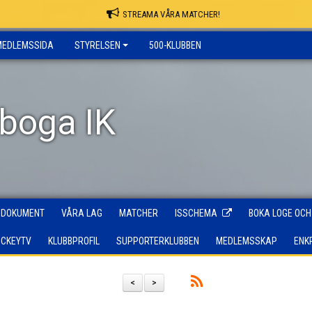
STREAMA VÅRA MATCHER!
MEDLEMSSIDA
STYRELSEN
500-KLUBBEN
rboga IK
DOKUMENT
VÅRA LAG
MATCHER
ISSCHEMA
BOKA LOGE OCH
OCKEYTV
KLUBBPROFIL
SUPPORTERKLUBBEN
MEDLEMSSKAP
ENK
<
>