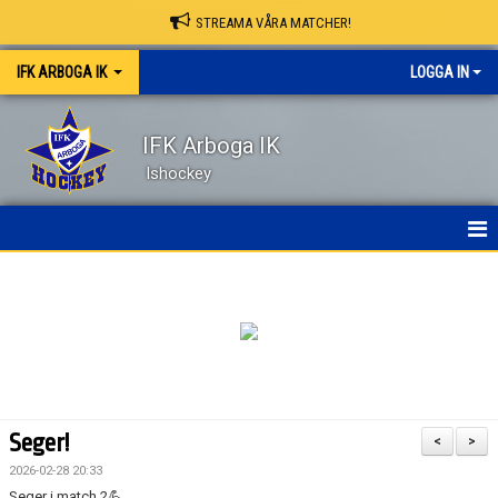
STREAMA VÅRA MATCHER!
IFK ARBOGA IK
LOGGA IN
IFK Arboga IK
Ishockey
NYHETER
HEM
OM KLUBBEN
KONTAKT
Seger!
<
>
KALENDER
2026-02-28 20:33
Seger i match 2💪