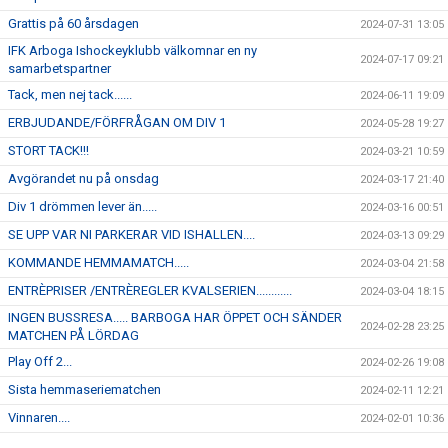
Grattis på 60 årsdagen
2024-07-31 13:05
IFK Arboga Ishockeyklubb välkomnar en ny
2024-07-17 09:21
samarbetspartner
Tack, men nej tack......
2024-06-11 19:09
ERBJUDANDE/FÖRFRÅGAN OM DIV 1
2024-05-28 19:27
STORT TACK!!!
2024-03-21 10:59
Avgörandet nu på onsdag
2024-03-17 21:40
Div 1 drömmen lever än.....
2024-03-16 00:51
SE UPP VAR NI PARKERAR VID ISHALLEN....
2024-03-13 09:29
KOMMANDE HEMMAMATCH.....
2024-03-04 21:58
ENTRÈPRISER /ENTRÈREGLER KVALSERIEN............
2024-03-04 18:15
INGEN BUSSRESA..... BARBOGA HAR ÖPPET OCH SÄNDER
2024-02-28 23:25
MATCHEN PÅ LÖRDAG
Play Off 2...
2024-02-26 19:08
Sista hemmaseriematchen
2024-02-11 12:21
Vinnaren....
2024-02-01 10:36
I morgon onsdag åker J-18 på bortamatch till Forshaga
2024-01-30 12:04