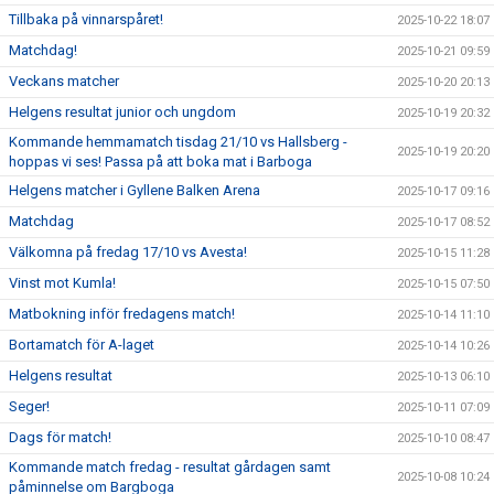
Tillbaka på vinnarspåret!
2025-10-22 18:07
Matchdag!
2025-10-21 09:59
Veckans matcher
2025-10-20 20:13
Helgens resultat junior och ungdom
2025-10-19 20:32
Kommande hemmamatch tisdag 21/10 vs Hallsberg -
2025-10-19 20:20
hoppas vi ses! Passa på att boka mat i Barboga
Helgens matcher i Gyllene Balken Arena
2025-10-17 09:16
Matchdag
2025-10-17 08:52
Välkomna på fredag 17/10 vs Avesta!
2025-10-15 11:28
Vinst mot Kumla!
2025-10-15 07:50
Matbokning inför fredagens match!
2025-10-14 11:10
Bortamatch för A-laget
2025-10-14 10:26
Helgens resultat
2025-10-13 06:10
Seger!
2025-10-11 07:09
Dags för match!
2025-10-10 08:47
Kommande match fredag - resultat gårdagen samt
2025-10-08 10:24
påminnelse om Bargboga