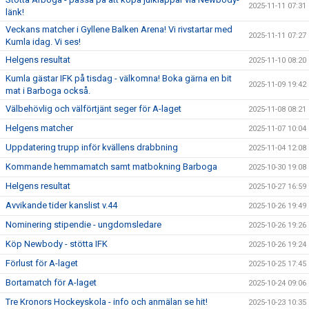
2025-11-11 07:31
länk!
Veckans matcher i Gyllene Balken Arena! Vi rivstartar med
2025-11-11 07:27
Kumla idag. Vi ses!
Helgens resultat
2025-11-10 08:20
Kumla gästar IFK på tisdag - välkomna! Boka gärna en bit
2025-11-09 19:42
mat i Barboga också.
Välbehövlig och välförtjänt seger för A-laget
2025-11-08 08:21
Helgens matcher
2025-11-07 10:04
Uppdatering trupp inför kvällens drabbning
2025-11-04 12:08
Kommande hemmamatch samt matbokning Barboga
2025-10-30 19:08
Helgens resultat
2025-10-27 16:59
Avvikande tider kanslist v.44
2025-10-26 19:49
Nominering stipendie - ungdomsledare
2025-10-26 19:26
Köp Newbody - stötta IFK
2025-10-26 19:24
Förlust för A-laget
2025-10-25 17:45
Bortamatch för A-laget
2025-10-24 09:06
Tre Kronors Hockeyskola - info och anmälan se hit!
2025-10-23 10:35