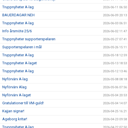
Truppnyheter A-lag
2026-06-11 06:50
SUPPORTERKLUBBEN
BAUERDAGAR NEH
2026-06-09 20:13
Truppnyheter A-lag
MEDLEMSSKAP
2026-06-03 06:51
Info årsmöte 25/6
2026-06-02 11:47
ENKRONASMATCH 2026
Truppnyheter supporterspelaren
2026-05-27 07:41
Supporterspelaren i mål
2026-05-26 15:11
Truppnyheter A-lag
2026-05-18 12:59
Truppnyheter A-laget
2026-05-13 18:53
Truppnyheter A-lag
2026-05-12 13:46
Nyförvärv A-lag
2026-05-08 08:18
Nyförvärv Alag
2026-05-06 07:56
Nyförvärv A-laget
2026-05-04 20:53
Gratulationer till VM-guld!
2026-05-04 14:07
Kajjan signar!
2026-04-25 16:21
Ageborg kritar!
2026-04-23 09:58
Truppnyheter A-lag
2026-04-22 07:50