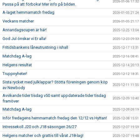
2026-01-06 17:32
Passa på att förboka! Mer info på bilden.
A-laget hemmamatch fredag
2026-01-05 21:24
Veckans matcher
2026-01-05 21:17
Annandagscupen är här!
2025-12-25 13:04
God Jul önskar vi Er alla!
2025-12-23 09:33
Fritidsbankens låneutrustning i ishall
2025-12-17 13:31
Matchdag A-lag
2025-12-16 08:41
Helgens resultat
2025-12-14 20:13
Truppnyheter!
2025-12-12 18:31
Sista rycket med julklappar? Stötta föreningen genom köp
2025-12-11 11:55
av Newbody
Avvikande tider tisdag v50 samt uppdaterade tider tisdag
2025-12-09 10:40
framöver
Matchdag A-lag
2025-12-09 09:19
Inför fredagens hemmamatch fredag den 12/12 vs Hyttan!
2025-12-08 15:51
Intressekoll J20 och J18 säsongen 26/27
2025-12-07 19:59
Helgens matcher och grattis till vårat J18-lag!
2025-12-07 19:48