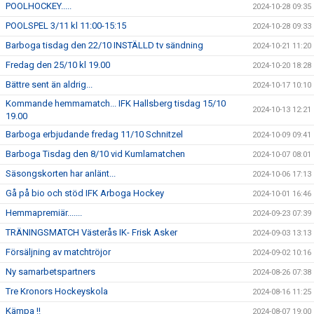
POOLHOCKEY.....
2024-10-28 09:35
POOLSPEL 3/11 kl 11:00-15:15
2024-10-28 09:33
Barboga tisdag den 22/10 INSTÄLLD tv sändning
2024-10-21 11:20
Fredag den 25/10 kl 19.00
2024-10-20 18:28
Bättre sent än aldrig...
2024-10-17 10:10
Kommande hemmamatch... IFK Hallsberg tisdag 15/10
2024-10-13 12:21
19.00
Barboga erbjudande fredag 11/10 Schnitzel
2024-10-09 09:41
Barboga Tisdag den 8/10 vid Kumlamatchen
2024-10-07 08:01
Säsongskorten har anlänt...
2024-10-06 17:13
Gå på bio och stöd IFK Arboga Hockey
2024-10-01 16:46
Hemmapremiär.......
2024-09-23 07:39
TRÄNINGSMATCH Västerås IK- Frisk Asker
2024-09-03 13:13
Försäljning av matchtröjor
2024-09-02 10:16
Ny samarbetspartners
2024-08-26 07:38
Tre Kronors Hockeyskola
2024-08-16 11:25
Kämpa !!
2024-08-07 19:00