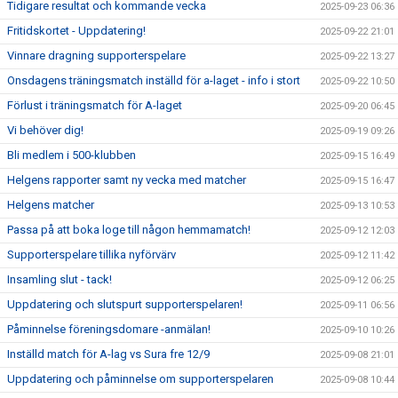
Tidigare resultat och kommande vecka
2025-09-23 06:36
Fritidskortet - Uppdatering!
2025-09-22 21:01
Vinnare dragning supporterspelare
2025-09-22 13:27
Onsdagens träningsmatch inställd för a-laget - info i stort
2025-09-22 10:50
Förlust i träningsmatch för A-laget
2025-09-20 06:45
Vi behöver dig!
2025-09-19 09:26
Bli medlem i 500-klubben
2025-09-15 16:49
Helgens rapporter samt ny vecka med matcher
2025-09-15 16:47
Helgens matcher
2025-09-13 10:53
Passa på att boka loge till någon hemmamatch!
2025-09-12 12:03
Supporterspelare tillika nyförvärv
2025-09-12 11:42
Insamling slut - tack!
2025-09-12 06:25
Uppdatering och slutspurt supporterspelaren!
2025-09-11 06:56
Påminnelse föreningsdomare -anmälan!
2025-09-10 10:26
Inställd match för A-lag vs Sura fre 12/9
2025-09-08 21:01
Uppdatering och påminnelse om supporterspelaren
2025-09-08 10:44