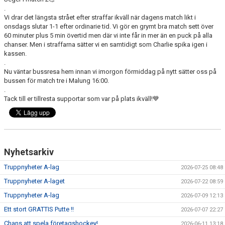
DOKUMENT
.
Vi drar det längsta strået efter straffar ikväll när dagens match likt i
onsdags slutar 1-1 efter ordinarie tid. Vi gör en grymt bra match sett över
VÅRA LAG
60 minuter plus 5 min övertid men där vi inte får in mer än en puck på alla
chanser. Men i straffarna sätter vi en samtidigt som Charlie spika igen i
MATCHER
kassen.
.
ISSCHEMA
Nu väntar bussresa hem innan vi imorgon förmiddag på nytt sätter oss på
bussen för match tre i Malung 16:00.
.
BOKA LOGE OCH MAT
Tack till er tillresta supportar som var på plats ikväll!💙
DEN BLÅVITA VÄGEN
BILJETTER
Nyhetsarkiv
BLI HOCKEYDOMARE
Truppnyheter A-lag
2026-07-25 08:48
A-LAGETS MATCHER 25/26
Truppnyheter A-laget
2026-07-22 08:59
Truppnyheter A-lag
2026-07-09 12:13
SVENSK HOCKEYTV
Ett stort GRATTIS Putte !!
2026-07-07 22:27
Chans att spela företagshockey!
KLUBBPROFIL
2026-06-11 13:18