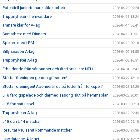
Potentiell juniortränare söker arbete
2026-04-20 09:20
Truppnyheter - hemvändare
2026-04-16 18:24
Tränare klar för A-lag
2026-04-14 06:41
Samarbete med Dinners
2026-04-13 13:31
Spelare med i RM
2026-04-10 20:10
Silly season A-lag
2026-04-07 14:55
Truppnyheter A-lag
2026-04-02 16:51
Erbjudande från vår partner och återförsäljare NEH
2026-04-01 07:47
Stötta föreningen genom gräsroten!
2026-03-27 13:14
Stötta föreningen! Abonnerar du på lotter från folkspel?
2026-03-26 12:20
J18 färdigspelade och därmed säsong slut på hemmaplan.
2026-03-22 20:01
J18 fortsatt i spel
2026-03-18 08:13
Truppnyheter A-lag
2026-03-12 09:44
J18 och U14 matchar
2026-03-12 09:18
Resultat v10 samt kommande matcher
2026-03-08 21:36
Uppdatering A-laget
2026-03-02 12:12