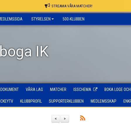
STREAMA VÅRA MATCHER!
MEDLEMSSIDA
STYRELSEN
500-KLUBBEN
rboga IK
DOKUMENT
VÅRA LAG
MATCHER
ISSCHEMA
BOKA LOGE OCH
OCKEYTV
KLUBBPROFIL
SUPPORTERKLUBBEN
MEDLEMSSKAP
ENK
<
>