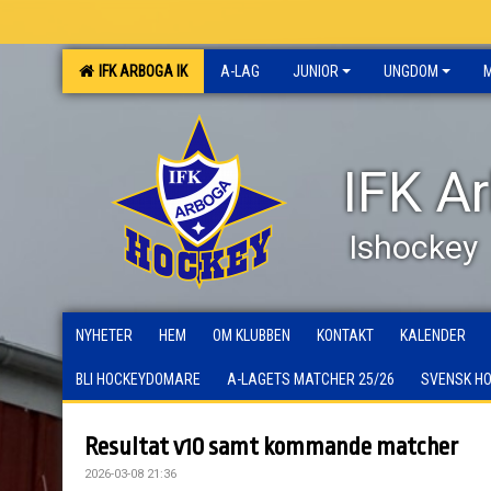
IFK ARBOGA IK
A-LAG
JUNIOR
UNGDOM
IFK A
Ishockey
NYHETER
HEM
OM KLUBBEN
KONTAKT
KALENDER
BLI HOCKEYDOMARE
A-LAGETS MATCHER 25/26
SVENSK H
Resultat v10 samt kommande matcher
2026-03-08 21:36