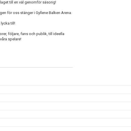
a laget till en väl genomför säsong!
gen för oss stänger i Gyllene Balken Arena.
ycka till!
rer, följare, fans och publik, till ideella
 våra spelare!