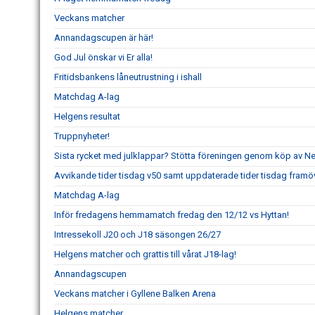
Veckans matcher
Annandagscupen är här!
God Jul önskar vi Er alla!
Fritidsbankens låneutrustning i ishall
Matchdag A-lag
Helgens resultat
Truppnyheter!
Sista rycket med julklappar? Stötta föreningen genom köp av 
Avvikande tider tisdag v50 samt uppdaterade tider tisdag framö
Matchdag A-lag
Inför fredagens hemmamatch fredag den 12/12 vs Hyttan!
Intressekoll J20 och J18 säsongen 26/27
Helgens matcher och grattis till vårat J18-lag!
Annandagscupen
Veckans matcher i Gyllene Balken Arena
Helgens matcher