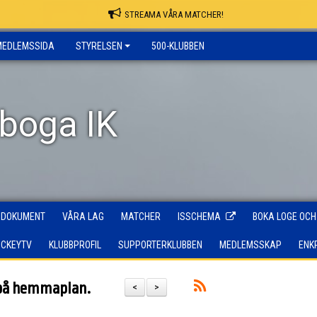
STREAMA VÅRA MATCHER!
MEDLEMSSIDA
STYRELSEN
500-KLUBBEN
rboga IK
DOKUMENT
VÅRA LAG
MATCHER
ISSCHEMA
BOKA LOGE OCH
OCKEYTV
KLUBBPROFIL
SUPPORTERKLUBBEN
MEDLEMSSKAP
ENK
 på hemmaplan.
<
>