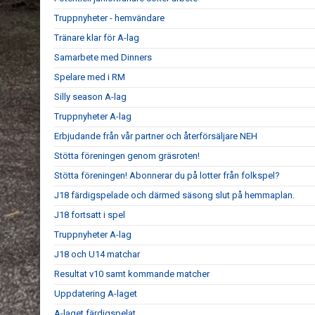
Truppnyheter - hemvändare
Tränare klar för A-lag
Samarbete med Dinners
Spelare med i RM
Silly season A-lag
Truppnyheter A-lag
Erbjudande från vår partner och återförsäljare NEH
Stötta föreningen genom gräsroten!
Stötta föreningen! Abonnerar du på lotter från folkspel?
J18 färdigspelade och därmed säsong slut på hemmaplan.
J18 fortsatt i spel
Truppnyheter A-lag
J18 och U14 matchar
Resultat v10 samt kommande matcher
Uppdatering A-laget
A-laget färdigspelat