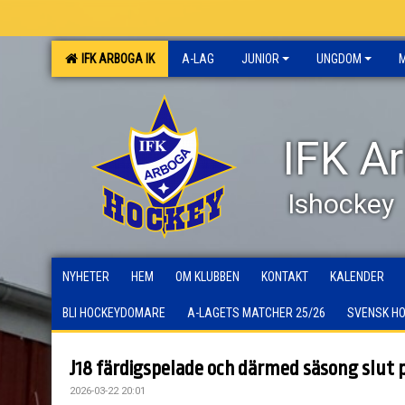
IFK ARBOGA IK
A-LAG
JUNIOR
UNGDOM
IFK A
Ishockey
NYHETER
HEM
OM KLUBBEN
KONTAKT
KALENDER
BLI HOCKEYDOMARE
A-LAGETS MATCHER 25/26
SVENSK H
J18 färdigspelade och därmed säsong slut
2026-03-22 20:01