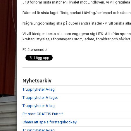
J18 förlorar sista matchen i kvalet mot Lindlöven. Vi vill gratuler
Därmed är sista laget färdigspelad i tävling/seriespel och säson
Några ungdomslag ska på cuper i andra städer - vi vill önska alla l
Vi vill återigen tacka alla som engagerar sig i IFK. Allt ifrån sponso
krafter i styrelse, i föreningen i stort, ledare, föräldrar och såklart
På återseende!
Nyhetsarkiv
Truppnyheter A-lag
Truppnyheter A-laget
Truppnyheter A-lag
Ett stort GRATTIS Putte !!
Chans att spela företagshockey!
Truppnyheter A-lag